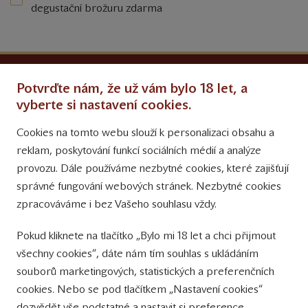
degustační brožuru zdarma
Ochrana osobních údajů
Potvrďte nám, že už vám bylo 18 let, a
Obchodní podmínky
vyberte si nastavení cookies.
Cookies na tomto webu slouží k personalizaci obsahu a
Přinášíme vám týdně
reklam, poskytování funkcí sociálních médií a analýze
tipy na Facebooku
provozu. Dále používáme nezbytné cookies, které zajišťují
Sledujte nás
správné fungování webových stránek. Nezbytné cookies
na Instagramu
zpracováváme i bez Vašeho souhlasu vždy.
Sledujte náš
Pokud kliknete na tlačítko „Bylo mi 18 let a chci přijmout
YouTube kanál
všechny cookies“, dáte nám tím souhlas s ukládáním
souborů marketingových, statistických a preferenčních
Přihlášení k odběru novinek
cookies. Nebo se pod tlačítkem „Nastavení cookies“
dozvědět vše podstatné a nastavit si preference.