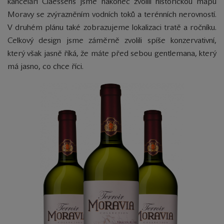
kanceláří Claessens jsme nakonec zvolili historickou mapu
Moravy se zvýrazněním vodních toků a terénních nerovností.
V druhém plánu také zobrazujeme lokalizaci tratě a ročníku.
Celkový design jsme záměrně zvolili spíše konzervativní,
který však jasně říká, že máte před sebou gentlemana, který
má jasno, co chce říci.