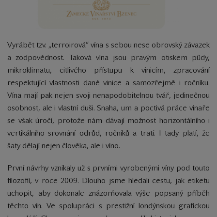
Vyrábět tzv. „terroirová“ vína s sebou nese obrovský závazek
a zodpovědnost. Taková vína jsou pravým otiskem půdy,
mikroklimatu, citlivého přístupu k vinicím, zpracování
respektující vlastnosti dané vinice a samozřejmě i ročníku.
Vína mají pak nejen svoji nenapodobitelnou tvář, jedinečnou
osobnost, ale i vlastní duši. Snaha, um a poctivá práce vinaře
se však úročí, protože nám dávají možnost horizontálního i
vertikálního srovnání odrůd, ročníků a tratí. I tady platí, že
šaty dělají nejen člověka, ale i víno.
První návrhy vznikaly už s prvními vyrobenými víny pod touto
filozofií, v roce 2009. Dlouho jsme hledali cestu, jak etiketu
uchopit, aby dokonale znázorňovala výše popsaný příběh
těchto vín. Ve spolupráci s prestižní londýnskou grafickou