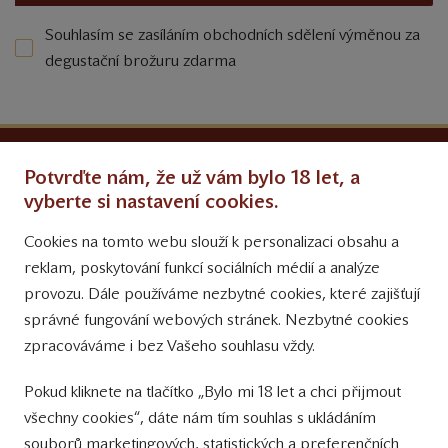
Souhlasím se zasíláním obchodních sdělení výměnou za
degustační brožuru zdarma
Ochrana osobních údajů
Potvrďte nám, že už vám bylo 18 let, a
Obchodní podmínky
vyberte si nastavení cookies.
Cookies na tomto webu slouží k personalizaci obsahu a
Přinášíme vám týdně
reklam, poskytování funkcí sociálních médií a analýze
tipy na Facebooku
provozu. Dále používáme nezbytné cookies, které zajišťují
Sledujte nás
správné fungování webových stránek. Nezbytné cookies
na Instagramu
zpracováváme i bez Vašeho souhlasu vždy.
Sledujte náš
Pokud kliknete na tlačítko „Bylo mi 18 let a chci přijmout
YouTube kanál
všechny cookies“, dáte nám tím souhlas s ukládáním
souborů marketingových, statistických a preferenčních