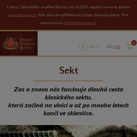
E-shop Zámeckého vinařství Bzenec od 1.4.2026 najdete na nové adrese
www.meziviny.cz
. Vaše původní přihlašovací údaje zůstávají platné. Více
informací na
eshop@meziviny.cz
.
0
K
MENU
CZ |
EN
Sekt
Zas a znova nás fascinuje dlouhá cesta
klasického sektu,
která začíná na vinici a až po mnoha letech
končí ve skleničce.