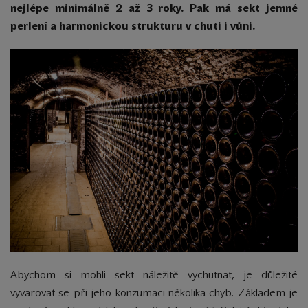
nejlépe minimálně 2 až 3 roky. Pak má sekt jemné
perlení a harmonickou strukturu v chuti i vůni.
Abychom si mohli sekt náležitě vychutnat, je důležité
vyvarovat se při jeho konzumaci několika chyb. Základem je