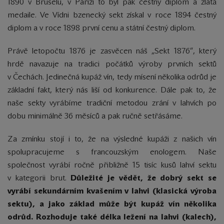
1890 v Bruselu, v Paříži to byl pak čestný diplom a zlatá
medaile. Ve Vídni bzenecký sekt získal v roce 1894 čestný
diplom a v roce 1898 první cenu a státní čestný diplom.
Právě letopočtu 1876 je zasvěcen náš „Sekt 1876“, který
hrdě navazuje na tradici počátků výroby prvních sektů
v Čechách. Jedinečná kupáž vín, tedy mísení několika odrůd je
základní fakt, který nás liší od konkurence. Dále pak to, že
naše sekty vyrábíme tradiční metodou zrání v lahvích po
dobu minimálně 36 měsíců a pak ručně setřásáme.
Za zmínku stojí i to, že na výsledné kupáži z našich vín
spolupracujeme s francouzským enologem. Naše
společnost vyrábí ročně přibližně 15 tisíc kusů lahví sektu
v kategorii brut.
Důležité je vědět, že dobrý sekt se
vyrábí sekundárním kvašením v lahvi (klasická výroba
sektu), a jako základ může být kupáž vín několika
odrůd. Rozhoduje také délka ležení na lahvi (kalech),