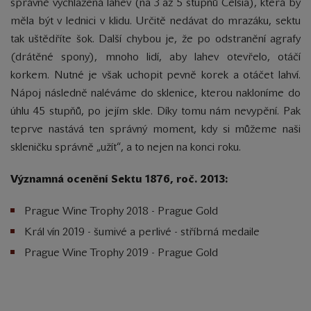
správně vychlazená lahev (na 3 až 5 stupňů Celsia), která by
měla být v lednici v klidu. Určitě nedávat do mrazáku, sektu
tak uštědříte šok. Další chybou je, že po odstranění agrafy
(drátěné spony), mnoho lidí, aby lahev otevřelo, otáčí
korkem. Nutné je však uchopit pevně korek a otáčet lahví.
Nápoj následně naléváme do sklenice, kterou nakloníme do
úhlu 45 stupňů, po jejím skle. Díky tomu nám nevypění. Pak
teprve nastává ten správný moment, kdy si můžeme naši
skleničku správně „užít“, a to nejen na konci roku.
Významná ocenění Sektu 1876, roč. 2013:
Prague Wine Trophy 2018 - Prague Gold
Král vín 2019 - šumivé a perlivé - stříbrná medaile
Prague Wine Trophy 2019 - Prague Gold