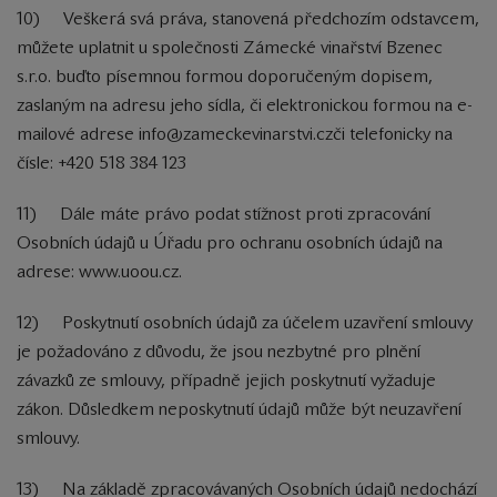
10) Veškerá svá práva, stanovená předchozím odstavcem,
můžete uplatnit u společnosti Zámecké vinařství Bzenec
s.r.o. buďto písemnou formou doporučeným dopisem,
zaslaným na adresu jeho sídla, či elektronickou formou na e-
mailové adrese info@zameckevinarstvi.czči telefonicky na
čísle: +420 518 384 123
11) Dále máte právo podat stížnost proti zpracování
Osobních údajů u Úřadu pro ochranu osobních údajů na
adrese: www.uoou.cz.
12) Poskytnutí osobních údajů za účelem uzavření smlouvy
je požadováno z důvodu, že jsou nezbytné pro plnění
závazků ze smlouvy, případně jejich poskytnutí vyžaduje
zákon. Důsledkem neposkytnutí údajů může být neuzavření
smlouvy.
13) Na základě zpracovávaných Osobních údajů nedochází