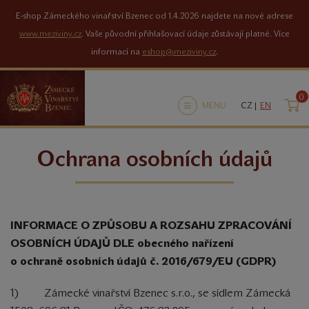
E-shop Zámeckého vinařství Bzenec od 1.4.2026 najdete na nové adrese
www.meziviny.cz
. Vaše původní přihlašovací údaje zůstávají platné. Více
informací na
eshop@meziviny.cz
.
0
K
MENU
CZ |
EN
Ochrana osobních údajů
INFORMACE O ZPŮSOBU A ROZSAHU ZPRACOVÁNÍ
OSOBNÍCH ÚDAJŮ DLE obecného nařízení
o ochraně osobních údajů č. 2016/679/EU (GDPR)
1) Zámecké vinařství Bzenec s.r.o., se sídlem Zámecká