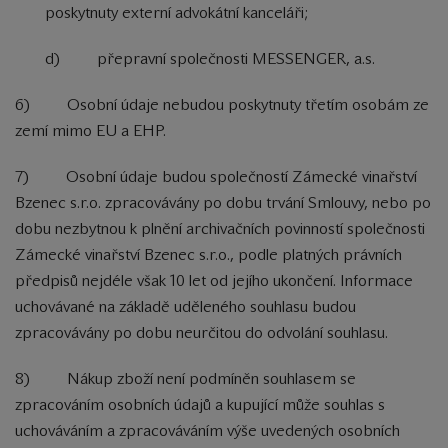
poskytnuty externí advokátní kanceláři;
d) přepravní společnosti MESSENGER, a.s.
6) Osobní údaje nebudou poskytnuty třetím osobám ze
zemí mimo EU a EHP.
7) Osobní údaje budou společností Zámecké vinařství
Bzenec s.r.o. zpracovávány po dobu trvání Smlouvy, nebo po
dobu nezbytnou k plnění archivačních povinností společnosti
Zámecké vinařství Bzenec s.r.o., podle platných právních
předpisů nejdéle však 10 let od jejího ukončení. Informace
uchovávané na základě uděleného souhlasu budou
zpracovávány po dobu neurčitou do odvolání souhlasu.
8) Nákup zboží není podmíněn souhlasem se
zpracováním osobních údajů a kupující může souhlas s
uchováváním a zpracováváním výše uvedených osobních