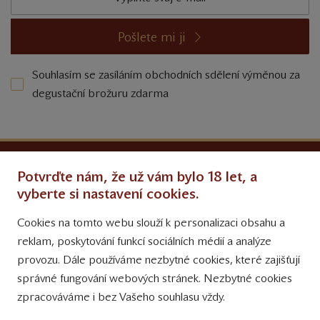
Pošlete mi ji
Souhlasím se zasíláním obchodních sdělení výměnou za
degustační brožuru zdarma
Ochrana osobních údajů
Potvrďte nám, že už vám bylo 18 let, a
Obchodní podmínky
vyberte si nastavení cookies.
Cookies na tomto webu slouží k personalizaci obsahu a
Přinášíme vám týdně
reklam, poskytování funkcí sociálních médií a analýze
tipy na Facebooku
provozu. Dále používáme nezbytné cookies, které zajišťují
Sledujte nás
správné fungování webových stránek. Nezbytné cookies
na Instagramu
zpracováváme i bez Vašeho souhlasu vždy.