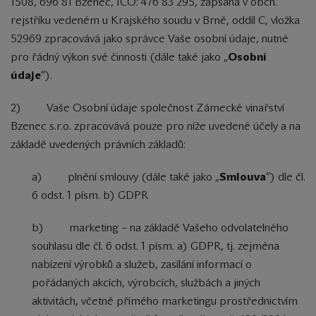
1508, 696 81 Bzenec, IČO: 476 83 295, zapsaná v obch.
rejstříku vedeném u Krajského soudu v Brně, oddíl C, vložka
52969 zpracovává jako správce Vaše osobní údaje, nutné
pro řádný výkon své činnosti (dále také jako „
Osobní
údaje
“).
2) Vaše Osobní údaje společnost Zámecké vinařství
Bzenec s.r.o. zpracovává pouze pro níže uvedené účely a na
základě uvedených právních základů:
a) plnění smlouvy (dále také jako „
Smlouva
“) dle čl.
6 odst. 1 písm. b) GDPR
b) marketing – na základě Vašeho odvolatelného
souhlasu dle čl. 6 odst. 1 písm. a) GDPR, tj. zejména
nabízení výrobků a služeb, zasílání informací o
pořádaných akcích, výrobcích, službách a jiných
aktivitách, včetně přímého marketingu prostřednictvím