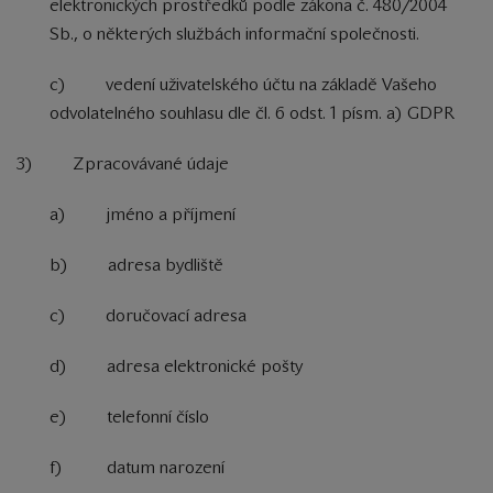
elektronických prostředků podle zákona č. 480/2004
Sb., o některých službách informační společnosti.
c) vedení uživatelského účtu na základě Vašeho
odvolatelného souhlasu dle čl. 6 odst. 1 písm. a) GDPR
3) Zpracovávané údaje
a) jméno a příjmení
b) adresa bydliště
c) doručovací adresa
d) adresa elektronické pošty
e) telefonní číslo
f) datum narození