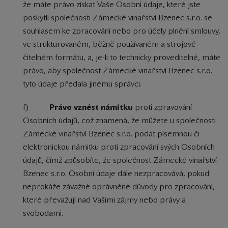
že máte právo získat Vaše Osobní údaje, které jste
poskytli společnosti Zámecké vinařství Bzenec s.r.o. se
souhlasem ke zpracování nebo pro účely plnění smlouvy,
ve strukturovaném, běžně používaném a strojově
čitelném formátu, a, je-li to technicky proveditelné, máte
právo, aby společnost Zámecké vinařství Bzenec s.r.o.
tyto údaje předala jinému správci.
f)
Právo vznést námitku
proti zpravování
Osobních údajů, což znamená, že můžete u společnosti
Zámecké vinařství Bzenec s.r.o. podat písemnou či
elektronickou námitku proti zpracování svých Osobních
údajů, čímž způsobíte, že společnost Zámecké vinařství
Bzenec s.r.o. Osobní údaje dále nezpracovává, pokud
neprokáže závažné oprávněné důvody pro zpracování,
které převažují nad Vašimi zájmy nebo právy a
svobodami.