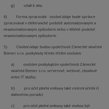
g) vztah k vínu
4) Forma zpracování - osobní údaje bude správce
zpracovávat v elektronické podobě automatizovaným a
neautomatizovaným způsobem nebo v tištěné podobě
neautomatizovaným způsobem.
5) Osobní údaje budou společností Zámecké vinařství
Bzenec s.r.o. poskytnuty těmto třetím osobám:
a) osobám poskytujícím společnosti Zámecké
vinařství Bzenec s.r.o. serverové, webové, cloudové
nebo IT služby;
b) pro účel plnění smlouvy také externí účetní či
daňovému poradci;
c) pro účel plnění smlouvy také mohou být