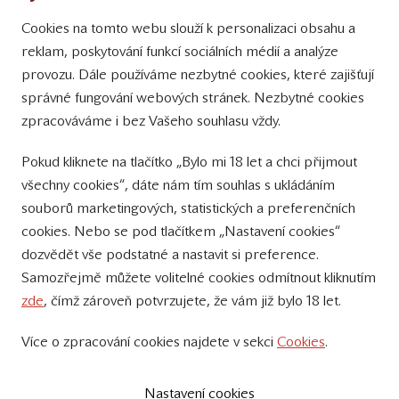
Cookies na tomto webu slouží k personalizaci obsahu a
Přinášíme vám týdně
reklam, poskytování funkcí sociálních médií a analýze
tipy na Facebooku
provozu. Dále používáme nezbytné cookies, které zajišťují
Sledujte nás
správné fungování webových stránek. Nezbytné cookies
na Instagramu
zpracováváme i bez Vašeho souhlasu vždy.
Sledujte náš
Pokud kliknete na tlačítko „Bylo mi 18 let a chci přijmout
YouTube kanál
všechny cookies“, dáte nám tím souhlas s ukládáním
souborů marketingových, statistických a preferenčních
Přihlášení k odběru novinek
cookies. Nebo se pod tlačítkem „Nastavení cookies“
dozvědět vše podstatné a nastavit si preference.
Samozřejmě můžete volitelné cookies odmítnout kliknutím
zde
, čímž zároveň potvrzujete, že vám již bylo 18 let.
Více o zpracování cookies najdete v sekci
Cookies
.
© 2011 – 2019 - Zámecké vinařství Bzenec s.r.o.
Vytvořili:
SuperKodéři
Nastavení cookies