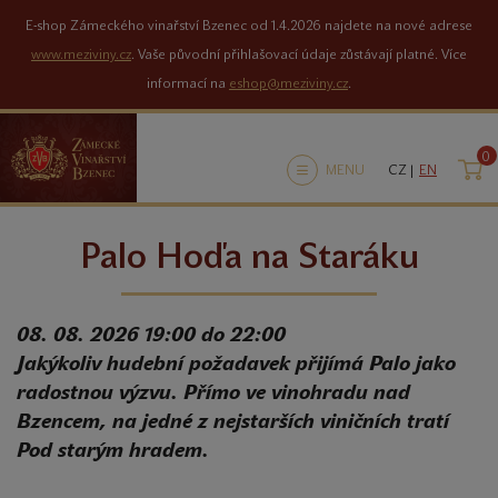
E-shop Zámeckého vinařství Bzenec od 1.4.2026 najdete na nové adrese
www.meziviny.cz
. Vaše původní přihlašovací údaje zůstávají platné. Více
informací na
eshop@meziviny.cz
.
0
K
MENU
CZ |
EN
Palo Hoďa na Staráku
08. 08. 2026 19:00 do 22:00
Jakýkoliv hudební požadavek přijímá Palo jako
radostnou výzvu. Přímo ve vinohradu nad
Bzencem, na jedné z nejstarších viničních tratí
Pod starým hradem.