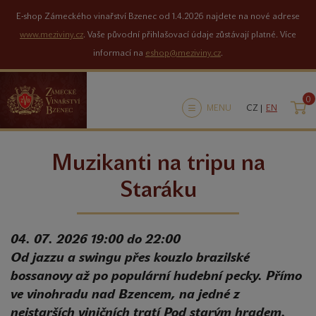
E-shop Zámeckého vinařství Bzenec od 1.4.2026 najdete na nové adrese
www.meziviny.cz
. Vaše původní přihlašovací údaje zůstávají platné. Více
informací na
eshop@meziviny.cz
.
0
K
MENU
CZ |
EN
Muzikanti na tripu na
Staráku
04. 07. 2026 19:00 do 22:00
Od jazzu a swingu přes kouzlo brazilské
bossanovy až po populární hudební pecky. Přímo
ve vinohradu nad Bzencem, na jedné z
nejstarších viničních tratí Pod starým hradem.