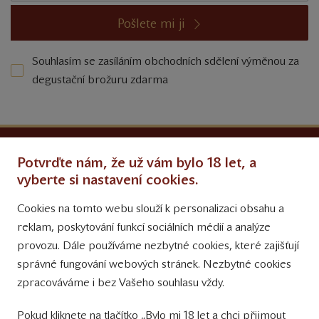
Pošlete mi ji
Souhlasím se zasíláním obchodních sdělení výměnou za
degustační brožuru zdarma
Ochrana osobních údajů
Potvrďte nám, že už vám bylo 18 let, a
Obchodní podmínky
vyberte si nastavení cookies.
Cookies na tomto webu slouží k personalizaci obsahu a
Přinášíme vám týdně
reklam, poskytování funkcí sociálních médií a analýze
tipy na Facebooku
provozu. Dále používáme nezbytné cookies, které zajišťují
Sledujte nás
správné fungování webových stránek. Nezbytné cookies
na Instagramu
zpracováváme i bez Vašeho souhlasu vždy.
Sledujte náš
Pokud kliknete na tlačítko „Bylo mi 18 let a chci přijmout