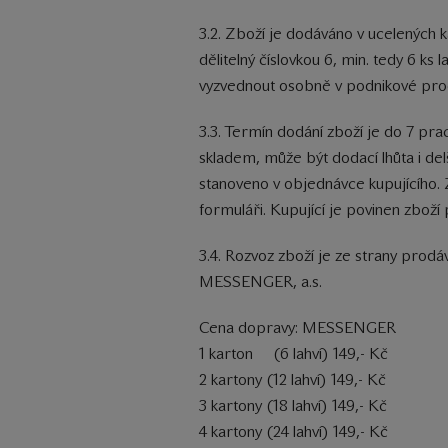
3.2. Zboží je dodáváno v ucelených k
dělitelný číslovkou 6, min. tedy 6 k
vyzvednout osobně v podnikové prod
3.3. Termín dodání zboží je do 7 pr
skladem, může být dodací lhůta i del
stanoveno v objednávce kupujícího.
formuláři. Kupující je povinen zboží 
3.4. Rozvoz zboží je ze strany prod
MESSENGER, a.s.
Cena dopravy: MESSENGER
1 karton (6 lahví) 149,- Kč
2 kartony (12 lahví) 149,- Kč
3 kartony (18 lahví) 149,- Kč
4 kartony (24 lahví) 149,- Kč