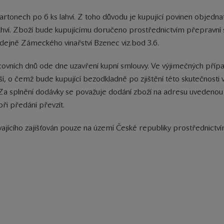
artonech po 6 ks lahví. Z toho důvodu je kupující povinen objednat 
s lahví. Zboží bude kupujícímu doručeno prostřednictvím přepravní 
ejně Zámeckého vinařství Bzenec viz.bod 3.6.
acovních dnů ode dne uzavření kupní smlouvy. Ve výjimečných pří
ší, o čemž bude kupující bezodkladně po zjištění této skutečnosti
 Za splnění dodávky se považuje dodání zboží na adresu uvedeno
při předání převzít.
ávajícího zajišťován pouze na území České republiky prostřednictv