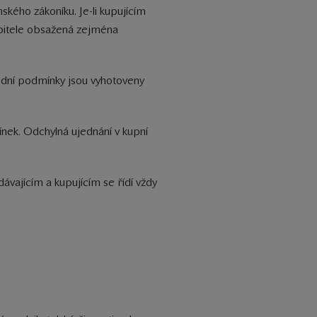
kého zákoníku. Je-li kupujícím
řebitele obsažená zejména
odní podmínky jsou vyhotoveny
nek. Odchylná ujednání v kupní
vajícím a kupujícím se řídí vždy