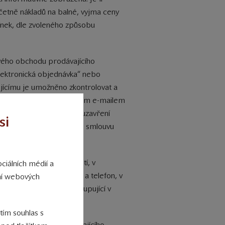
včetně nákladů na balné, vyjma ceny
mínek, dle zvoleného způsobu
ového obchodu prodávajícího
elektronická objednávka“ nebo
jícímu je umožněno zkontrolovat a
dí kupujícímu informativním e-mailem
 vznik kupní smlouvy. K uzavření
si
ém prodávajícím. Vzniklou smlouvu
zákonných důvodů.
aných údajů a náležitostí, v
ciálních médií a
odání a kontaktní email a telefon, v
ání webových
kontaktů, aby mohl být kupující v
je v objednávce.
 tím souhlas s
ními podmínkami prodávajícího,