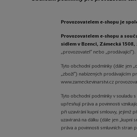
Provozovatelem e-shopu je spole
Provozovatelem e-shopu a součas
sídlem v Bzenci, Zámecká 1508,
„provozovatel“ nebo „prodávající“).
Tyto obchodní podmínky (dále jen „o
„zboží“) nabízených prodávajícím p
www.zameckevinarstvi.cz provozova
Tyto obchodní podmínky v souladu s us
upřesňují práva a povinnosti vznikaj
při uzavírání kupní smlouvy, jejím
uzavíraná na dálku (dále jen „kupní 
práva a povinnosti smluvních stran p