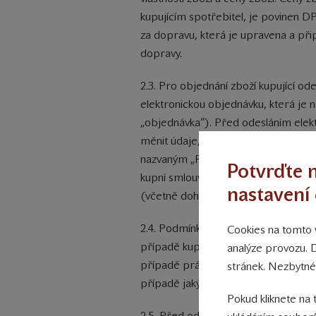
kupujícím spotřebitel, je povinen D
za dopravu, která je upravena a při
dopravy.
2.3. Pro objednání zboží kupující 
elektronickou objednávku, která je 
„objednávka“). Před odesláním elek
měnit údaje, které kupující ve své 
nazvaným „Potvrzení objednávky“ na 
Potvrďte n
kupní smlouvy dochází následně až n
nastavení 
(včetně dohodnuté ceny) lze měnit 
2.4. Podmínkou platnosti elektronic
Cookies na tomto w
případě kupujících, kteří jsou fyzic
analýze provozu. 
případě právnické osoby uvedení obch
stránek. Nezbytné
případě jakýchkoli problémů kontakt
Pokud kliknete na 
2.5. Před odesláním elektronické ob