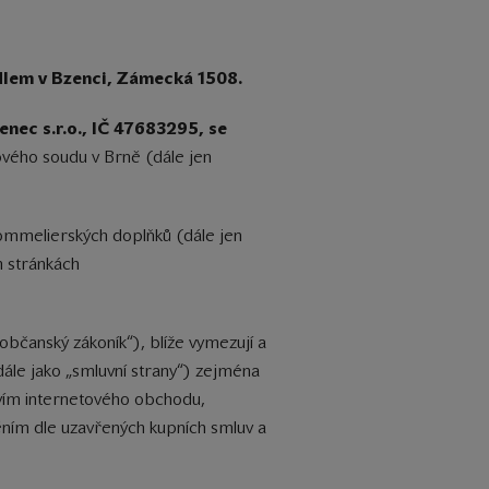
ídlem v Bzenci, Zámecká 1508.
nec s.r.o., IČ 47683295, se
ového soudu v Brně (dále jen
sommelierských doplňků (dále jen
h stránkách
„občanský zákoník“), blíže vymezují a
 dále jako „smluvní strany“) zejména
tvím internetového obchodu,
lněním dle uzavřených kupních smluv a