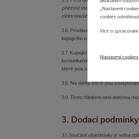
ukládáním souborů
přičemž stvrzení kupujícího, že se s
„Nastavení cookie
elektronické objednávky.
cookies odmítnout
2.6. Prodávající je oprávněn v závi
Více o zpracování 
kupujícího o dodatečné potvrzení ob
2.7. Kupující souhlasí s použitím kom
Nastavení cookies
komunikačních prostředků na dálku v 
které jsou za ně běžně účtovány.
2.8. Na dárky, které jsou poskytová
2.9. Tímto článkem není dotčena mož
3. Dodací podmínky
3.1. Součástí objednávky je volba zp