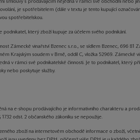
 plnění smlouvy s prodávajícím nejedná v rámci své obchodní nebo ji
olání, je spotřebitelem (dále v textu je tento kupující označován
vou spotřebitelskou.
, je podnikatel, který zboží kupuje za účelem svého podnikání.
čnost Zámecké vinařství Bzenec s.r.o., se sídlem Bzenec, 696 81 
ém Krajským soudem v Brně, oddíl C, vložka 52969. Zámecké vina
 jedná v rámci své podnikatelské činnosti. Je to podnikatel, který 
ky nebo poskytuje služby.
ná na e-shopu prodávajícího je informativního charakteru a prodáv
§ 1732 odst. 2 občanského zákoníku se nepoužije.
bízeného zboží na internetovém obchodě informace o zboží, včetně
 zboží jsou uvedeny bez DPH, přičemž výše DPH je u každého zboží