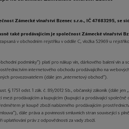
čnost Zámecké vinařství Bzenec s.r.o., IČ 47683295, se s
ně také prodávajícím je společnost Zámecké vinařství Bze
zapsaná v obchodním rejstříku v oddíle C, vložka 52969 u rejstřík
bchodní podmínky“) platí pro nákup vín, dárkového balení vín a 
rostřednictvím internetového obchodu prodávajícího na webovýc
ných provozovatelem (dále jen „internetový obchod“).
t. § 1751 odst. 1 zák. č. 89/2012 Sb., občanský zákoník (dále jen 
ící mezi prodávajícím a kupujícím (kupující a prodávající společně
ž předmětem je koupě zboží nabízeného prodávajícím prostřednic
smlouva“), dále práva a povinnosti smluvních stran související s p
ři uplatňování práv z odpovědnosti za vady zboží.