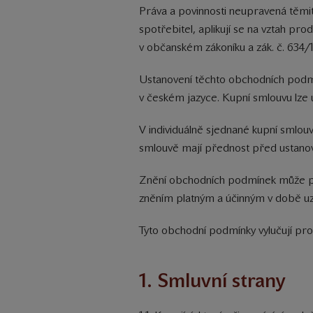
Práva a povinnosti neupravená těmit
spotřebitel, aplikují se na vztah pr
v občanském zákoníku a zák. č. 634/
Ustanovení těchto obchodních podmí
v českém jazyce. Kupní smlouvu lze 
V individuálně sjednané kupní smlo
smlouvě mají přednost před ustano
Znění obchodních podmínek může prod
zněním platným a účinným v době uz
Tyto obchodní podmínky vylučují pro
1. Smluvní strany