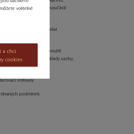
 pod tlačítkem
ich použitím je nedílnou součástí
můžete volitelné
 hodnotu objednávky) požádat
cího či telefonu).
t a chci
 vzniklé kupujícímu při použití
to náklady nepřevyšují základy sazby,
ny cookies
darovací smlouvy.
sjednaných podmínek.