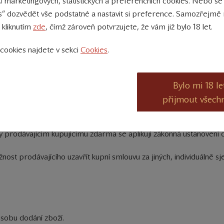
 marketingových, statistických a preferenčních cookies. Nebo se
 těmito obchodními podmínkami seznámil a souhlas kupujícího s jej
s“ dozvědět vše podstatné a nastavit si preference. Samozřejmě 
 kliknutím
zde
, čímž zároveň potvrzujete, že vám již bylo 18 let.
slosti na charakteru objednávky (zejména s ohledem na množství,
cookies najdete v sekci
Cookies
.
jednávky (a to písemně prostřednictvím elektronické adresy kupují
Bylo mi 18 le
unikačních prostředků na dálku při uzavírání kupní smlouvy. Náklady
souvislosti s uzavíráním smlouvy si hradí kupující sám, přičemž ty
přijmout všech
ny prodávajícím kupujícímu zdarma se aplikují zákonná ustanovení 
nost prodávajícího uzavřít kupní smlouvu za jiných, individuálně 
ůsobu dodání zboží.