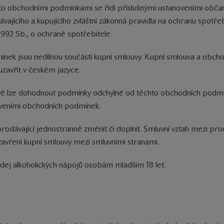
o obchodními podmínkami se řídí příslušnými ustanoveními občans
odávajícího a kupujícího zvláštní zákonná pravidla na ochranu spot
1992 Sb., o ochraně spotřebitele.
nek jsou nedílnou součástí kupní smlouvy. Kupní smlouva a obch
uzavřít v českém jazyce.
uvě lze dohodnout podmínky odchylné od těchto obchodních podmí
veními obchodních podmínek.
ávající jednostranně změnit či doplnit. Smluvní vztah mezi prodá
avření kupní smlouvy mezi smluvními stranami.
dej alkoholických nápojů osobám mladším 18 let.