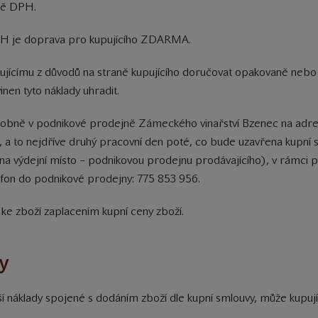
ně DPH.
PH je doprava pro kupujícího ZDARMA.
kupujícímu z důvodů na straně kupujícího doručovat opakovaně ne
inen tyto náklady uhradit.
 osobně v podnikové prodejně Zámeckého vinařství Bzenec na ad
 a to nejdříve druhý pracovní den poté, co bude uzavřena kupní
 na výdejní místo – podnikovou prodejnu prodávajícího), v rámci
lefon do podnikové prodejny: 775 853 956.
o ke zboží zaplacením kupní ceny zboží.
y
ší náklady spojené s dodáním zboží dle kupní smlouvy, může kupujíc