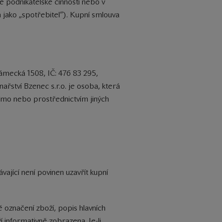
né podnikatelské činnosti nebo v
 jako „spotřebitel“). Kupní smlouva
Zámecká 1508, IČ: 476 83 295,
řství Bzenec s.r.o. je osoba, která
přímo nebo prostřednictvím jiných
ající není povinen uzavřít kupní
 označení zboží, popis hlavních
 informativně zobrazena. Je-li