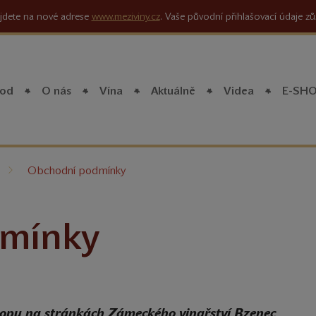
jdete na nové adrese
www.meziviny.cz
. Vaše původní přihlašovací údaje zů
od
O nás
Vína
Aktuálně
Videa
E-SH
íte
Obchodní podmínky
mínky
opu na stránkách Zámeckého vinařství Bzenec