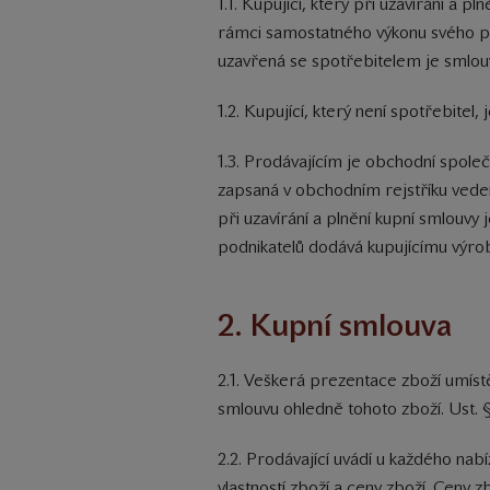
1.1. Kupující, který při uzavírání a
rámci samostatného výkonu svého pov
uzavřená se spotřebitelem je smlou
1.2. Kupující, který není spotřebitel
1.3. Prodávajícím je obchodní spole
zapsaná v obchodním rejstříku veden
při uzavírání a plnění kupní smlouvy
podnikatelů dodává kupujícímu výrob
2. Kupní smlouva
2.1. Veškerá prezentace zboží umístě
smlouvu ohledně tohoto zboží. Ust. 
2.2. Prodávající uvádí u každého na
vlastností zboží a ceny zboží. Ceny