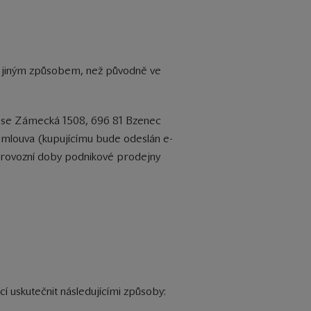
bo jiným způsobem, než původně ve
rese Zámecká 1508, 696 81 Bzenec
 smlouva (kupujícímu bude odeslán e-
 provozní doby podnikové prodejny
í uskutečnit následujícími způsoby: