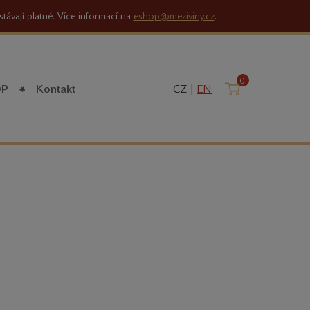
stávají platné. Více informací na
eshop@meziviny.cz
.
0
Košík
OP
Kontakt
CZ |
EN