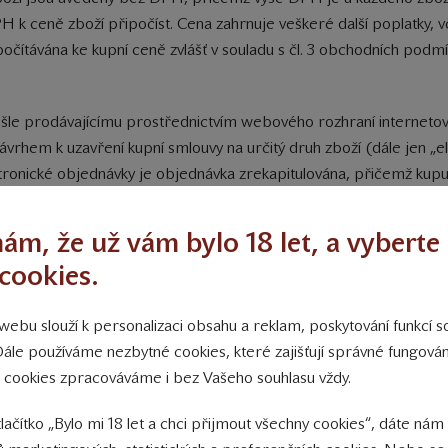
PH k ceně zboží připočíst. Cena zahrnuje veškeré další poplatky, 
počítávána ke kupní ceně zvlášť v souladu s čl. 3 obchodních pod
odešle prodávajícímu prostřednictvím webového rozhraní internet
návrhem k uzavření kupní smlouvy na určitý druh zboží (dále jen „
tronické objednávky je objednávka zrekapitulována, přičemž kupu
objednávce uvedl. Přijetí objednávky prodávající neprodleně potvr
e-mail zadaný v objednávce. Zaslání tohoto potvrzení nemá vliv na
ám, že už vám bylo 18 let, a vyberte 
a základě zaslání e-mailu „Oznámení o vykrytí objednávky“ zaslan
cookies.
nebo rušit pouze na základě dohody obou stran nebo na základě 
ké objednávky kupujícího je vyplnění veškerých formulářem předeps
ebu slouží k personalizaci obsahu a reklam, poskytování funkcí so
kými osobami zejména uvedení jména a příjmení kupujícího, adresy d
Dále používáme nezbytné cookies, které zajišťují správné fungov
odní firmy kupujícího, IČO, adresa sídla, adresa místa dodání a 
 cookies zpracováváme i bez Vašeho souhlasu vždy.
ován. Kupující je povinen uvádět správně a pravdivě všechny úda
tlačítko „Bylo mi 18 let a chci přijmout všechny cookies“, dáte nám
jednávky prodávajícímu je kupující povinen se seznámit s obchod