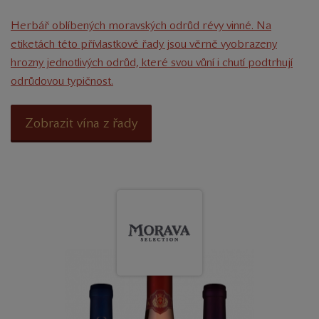
Herbář oblíbených moravských odrůd révy vinné. Na
etiketách této přívlastkové řady jsou věrně vyobrazeny
hrozny jednotlivých odrůd, které svou vůní i chutí podtrhují
odrůdovou typičnost.
Zobrazit vína z řady