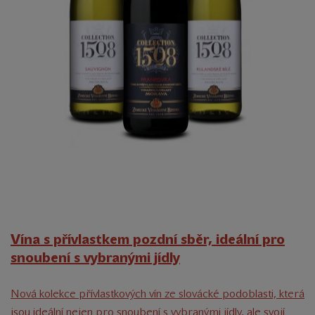
Vína s přívlastkem pozdní sběr, ideální pro
snoubení s vybranými jídly
Nová kolekce přívlastkových vín ze slovácké podoblasti, která
jsou ideální nejen pro snoubení s vybranými jídly, ale svojí