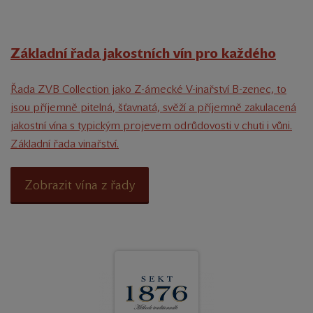
Základní řada jakostních vín pro každého
Řada ZVB Collection jako Z-ámecké V-inařství B-zenec, to
jsou příjemně pitelná, šťavnatá, svěží a příjemně zakulacená
jakostní vína s typickým projevem odrůdovosti v chuti i vůni.
Základní řada vinařství.
Zobrazit vína z řady