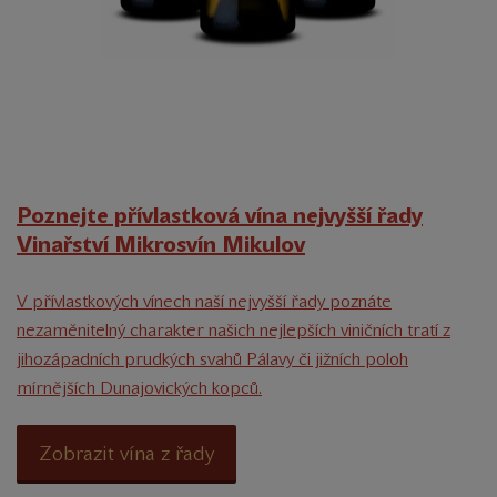
Poznejte přívlastková vína nejvyšší řady
Vinařství Mikrosvín Mikulov
V přívlastkových vínech naší nejvyšší řady poznáte
nezaměnitelný charakter našich nejlepších viničních tratí z
jihozápadních prudkých svahů Pálavy či jižních poloh
mírnějších Dunajovických kopců.
Zobrazit vína z řady