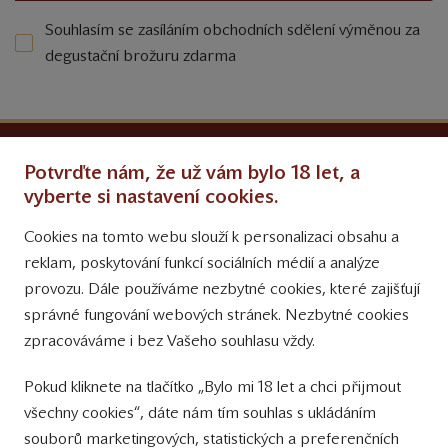
Souhlasím se zasíláním obchodních sdělení výměnou za
degustační brožuru zdarma
Ochrana osobních údajů
Potvrďte nám, že už vám bylo 18 let, a
Obchodní podmínky
vyberte si nastavení cookies.
Cookies na tomto webu slouží k personalizaci obsahu a
Přinášíme vám týdně
reklam, poskytování funkcí sociálních médií a analýze
tipy na Facebooku
provozu. Dále používáme nezbytné cookies, které zajišťují
Sledujte nás
správné fungování webových stránek. Nezbytné cookies
na Instagramu
zpracováváme i bez Vašeho souhlasu vždy.
Sledujte náš
Pokud kliknete na tlačítko „Bylo mi 18 let a chci přijmout
YouTube kanál
všechny cookies“, dáte nám tím souhlas s ukládáním
souborů marketingových, statistických a preferenčních