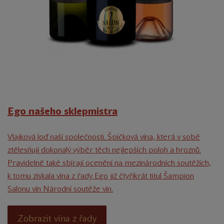
Ego našeho sklepmistra
Vlajková loď naší společnosti. Špičková vína, která v sobě
ztělesňují dokonalý výběr těch nejlepších poloh a hroznů.
Pravidelně také sbírají ocenění na mezinárodních soutěžích,
k tomu získala vína z řady Ego již čtyřikrát titul Šampion
Salonu vín Národní soutěže vín.
Zobrazit vína z řady