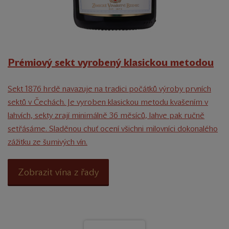
Prémiový sekt vyrobený klasickou metodou
Sekt 1876 hrdě navazuje na tradici počátků výroby prvních
sektů v Čechách. Je vyroben klasickou metodu kvašením v
lahvích, sekty zrají minimálně 36 měsíců, lahve pak ručně
setřásáme. Sladěnou chuť ocení všichni milovníci dokonalého
zážitku ze šumivých vín.
Zobrazit vína z řady