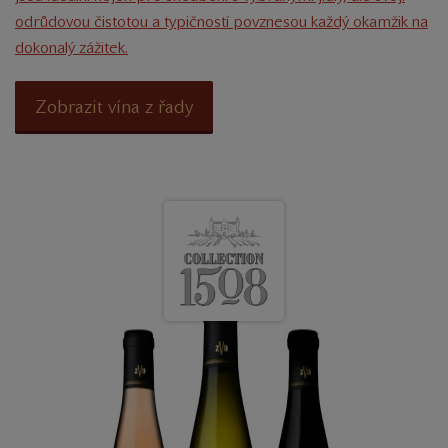
odrůdovou čistotou a typičností povznesou každý okamžik na
dokonalý zážitek.
Zobrazit vína z řady