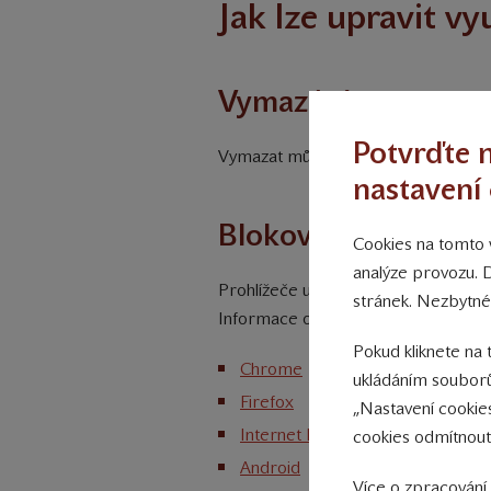
Jak lze upravit vy
Vymazání
Potvrďte n
Vymazat můžete cookies ve Vašem pro
nastavení 
Blokování
Cookies na tomto w
analýze provozu. 
Prohlížeče umožňují umísťování cook
stránek. Nezbytné
Informace o nastavení ukládání soub
Pokud kliknete na 
Chrome
ukládáním souborů
Firefox
„Nastavení cookie
Internet Explorer
cookies odmítnout
Android
Více o zpracování 