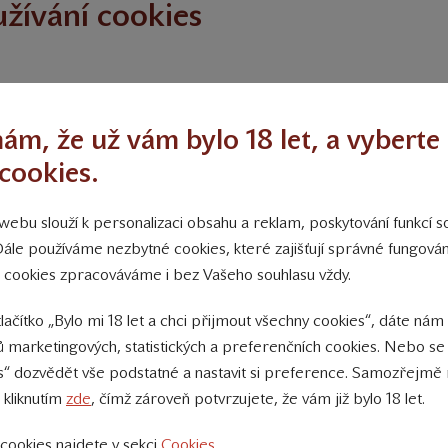
užívání cookies
ám, že už vám bylo 18 let, a vyberte 
hlížeči – zpravidla bývá umístěno v „Historii“ navštívených strá
cookies.
ebu slouží k personalizaci obsahu a reklam, poskytování funkcí so
Dále používáme nezbytné cookies, které zajišťují správné fungov
ies na Vás počítač zablokovat. V takovém případě bude ale funkci
 cookies zpracováváme i bez Vašeho souhlasu vždy.
orů cookies ve Vašem prohlížeči najdete na stránkách poskytovate
tlačítko „Bylo mi 18 let a chci přijmout všechny cookies“, dáte nám
 marketingových, statistických a preferenčních cookies. Nebo se
s“ dozvědět vše podstatné a nastavit si preference. Samozřejmě 
 kliknutím
zde
, čímž zároveň potvrzujete, že vám již bylo 18 let.
cookies najdete v sekci
Cookies
.