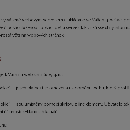
y vytvářené webovým serverem a ukládané ve Vašem počítači pro
žeč pošle uloženou cookie zpět a server tak získá všechny informac
prostá většina webových stránek.
s
je k Vám na web umisťuje, tj. na:
cookie) – jejich platnost je omezena na doménu webu, který prohlí
cookie) – jsou umístěny pomocí skriptu z jiné domény. Uživatele ta
í účinnosti reklamních kanálů.
 na: