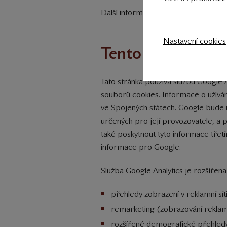
Další informace o cookies a jejich vy
Nastavení cookies
Tento web použív
Tato stránka používá službu Google A
souborů cookies. Informace o užívá
ve Spojených státech. Google bude uží
určených pro její provozovatele, a p
také poskytnout tyto informace tře
informace pro Google.
Služba Google Analytics je rozšířena
přehledy zobrazení v reklamní sít
remarketing (zobrazování reklam 
rozšířené demografické přehled