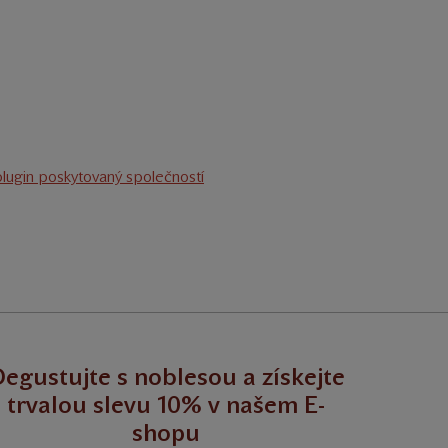
plugin poskytovaný společností
egustujte s noblesou a získejte
trvalou slevu 10% v našem E-
shopu