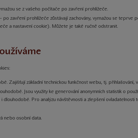
ymažou se z vašeho počítače po zavření prohlížeče.
 po zavření prohlížeče zůstávají zachovány, vymažou se teprve po
žeče a nastavení cookie). Můžete je také ručně odstranit.
používáme
kies:
bé. Zajišťují základní technickou funkčnost webu, tj. přihlašování, 
dlouhodobé. Jsou využity ke generování anonymních statistik o použ
é i dlouhodobé. Pro analýzu návštěvnosti a zlepšení ovladatelnost
vá nebo osobní data.