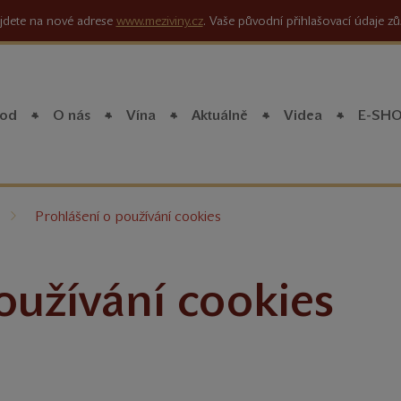
jdete na nové adrese
www.meziviny.cz
. Vaše původní přihlašovací údaje zů
od
O nás
Vína
Aktuálně
Videa
E-SH
íte
Prohlášení o používání cookies
oužívání cookies