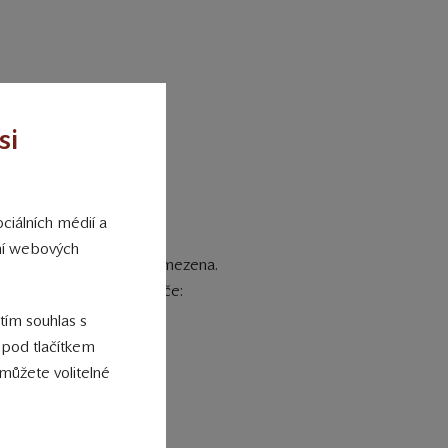
si
nek.
ciálních médií a
ání webových
onalita těchto stránek omezena.
le konkrétního prohlížeče:
 tím souhlas s
 pod tlačítkem
můžete volitelné