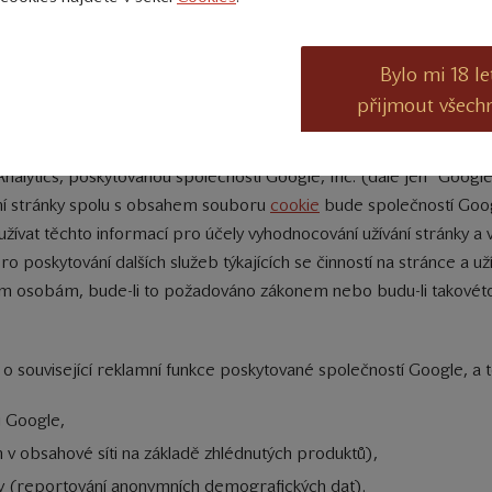
užití najdete na stránkách
AboutCookies.org
Bylo mi 18 le
přijmout všech
á Google Analytics
nalytics, poskytovanou společností Google, Inc. (dále jen "Google
ní stránky spolu s obsahem souboru
cookie
bude společností Goog
vat těchto informací pro účely vyhodnocování užívání stránky a vyt
ro poskytování dalších služeb týkajících se činností na stránce a 
tím osobám, bude-li to požadováno zákonem nebo budu-li takovéto
 o související reklamní funkce poskytované společností Google, a t
i Google,
v obsahové síti na základě zhlédnutých produktů),
y (reportování anonymních demografických dat).