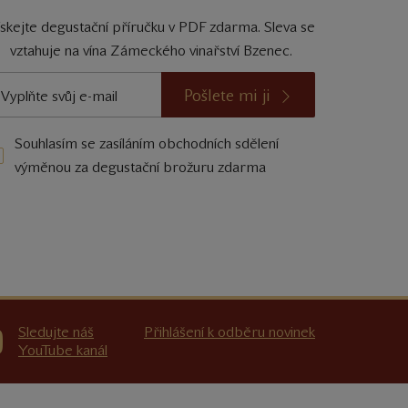
ískejte degustační příručku v PDF zdarma. Sleva se
vztahuje na vína Zámeckého vinařství Bzenec.
Pošlete mi ji
Souhlasím se zasíláním obchodních sdělení
výměnou za degustační brožuru zdarma
Sledujte náš
Přihlášení k odběru novinek
YouTube kanál