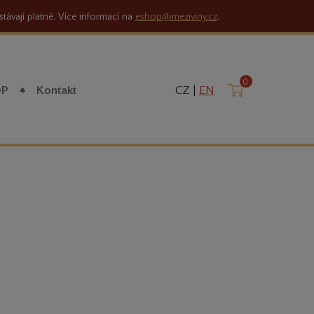
stávají platné. Více informací na
eshop@meziviny.cz
.
0
Košík
OP
Kontakt
CZ |
EN