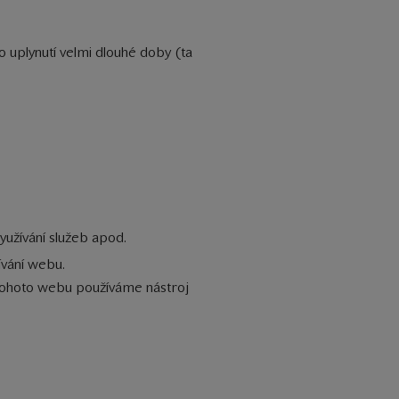
 uplynutí velmi dlouhé doby (ta
využívání služeb apod.
ívání webu.
i tohoto webu používáme nástroj