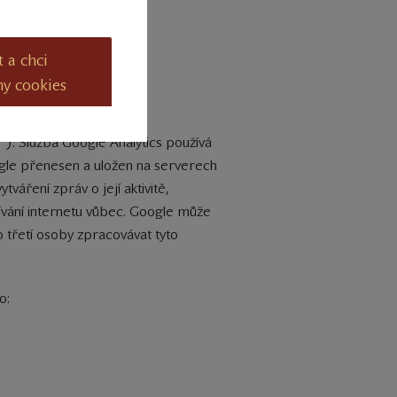
t a chci
ny cookies
"). Služba Google Analytics používá
le přenesen a uložen na serverech
váření zpráv o její aktivitě,
užívání internetu vůbec. Google může
 třetí osoby zpracovávat tyto
o: