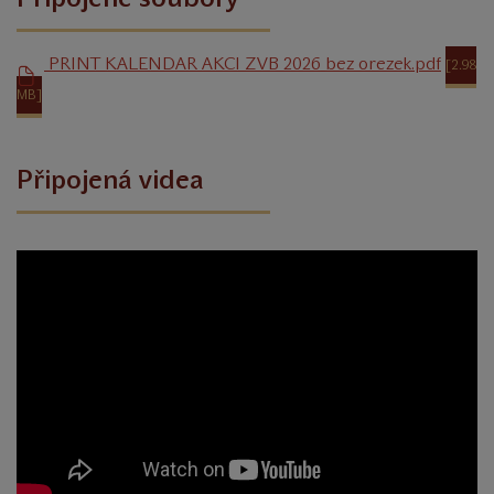
_PRINT_KALENDAR AKCI ZVB 2026_bez orezek.pdf
[2.98
MB]
Připojená videa