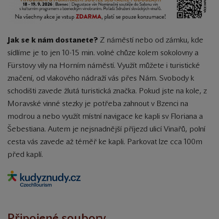
Jak se k nám dostanete?
Z náměstí nebo od zámku, kde
sídlíme je to jen 10-15 min. volné chůze kolem sokolovny a
Fürstovy vily na Horním náměstí. Využít můžete i turistické
značení, od vlakového nádraží vás přes Nám. Svobody k
schodišti zavede žlutá turistická značka. Pokud jste na kole, z
Moravské vinné stezky je potřeba zahnout v Bzenci na
modrou a nebo využít místní navigace ke kapli sv Floriana a
Šebestiana. Autem je nejsnadnější příjezd ulicí Vinařů, polní
cesta vás zavede až téměř ke kapli. Parkovat lze cca 100m
před kaplí.
Připojené soubory