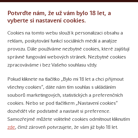
Ochrana osobních údajů
Potvrďte nám, že už vám bylo 18 let, a
Obchodní podmínky
vyberte si nastavení cookies.
Cookies na tomto webu slouží k personalizaci obsahu a
Přinášíme vám týdně
reklam, poskytování funkcí sociálních médií a analýze
tipy na Facebooku
provozu. Dále používáme nezbytné cookies, které zajišťují
Sledujte nás
správné fungování webových stránek. Nezbytné cookies
na Instagramu
zpracováváme i bez Vašeho souhlasu vždy.
Sledujte náš
Pokud kliknete na tlačítko „Bylo mi 18 let a chci přijmout
YouTube kanál
všechny cookies“, dáte nám tím souhlas s ukládáním
souborů marketingových, statistických a preferenčních
Přihlášení k odběru novinek
cookies. Nebo se pod tlačítkem „Nastavení cookies“
dozvědět vše podstatné a nastavit si preference.
Samozřejmě můžete volitelné cookies odmítnout kliknutím
zde
, čímž zároveň potvrzujete, že vám již bylo 18 let.