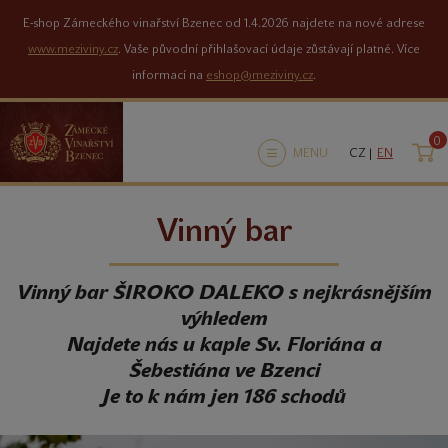
E-shop Zámeckého vinařství Bzenec od 1.4.2026 najdete na nové adrese
www.meziviny.cz
. Vaše původní přihlašovací údaje zůstávají platné. Více
informací na
eshop@meziviny.cz
.
0
K
MENU
CZ |
EN
Vinný bar
Vinný bar ŠIROKO DALEKO s nejkrásnějším
výhledem
Najdete nás u kaple Sv. Floriána a
Šebestiána ve Bzenci
Je to k nám jen 186 schodů