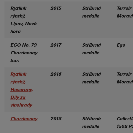
Ryzlink
2015
Stříbrná
Terroir
rýnský,
medaile
Moravi
Lipov, Nová
hora
EGO No. 79
2017
Stříbrná
Ego
Chardonnay
medaile
bar.
Ryzlink
2016
Stříbrná
Terroir
rýnský,
medaile
Moravi
Hovorany,
Díly za
vinohrady
Chardonnay
2018
Stříbrná
Collect
medaile
1508 P