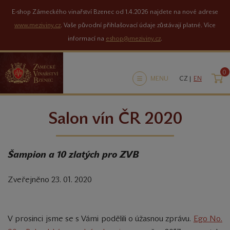
E-shop Zámeckého vinařství Bzenec od 1.4.2026 najdete na nové adrese
www.meziviny.cz
. Vaše původní přihlašovací údaje zůstávají platné. Více
informací na
eshop@meziviny.cz
.
0
K
MENU
CZ |
EN
Salon vín ČR 2020
Šampion a 10 zlatých pro ZVB
Zveřejněno 23. 01. 2020
V prosinci jsme se s Vámi podělili o úžasnou zprávu.
Ego No.