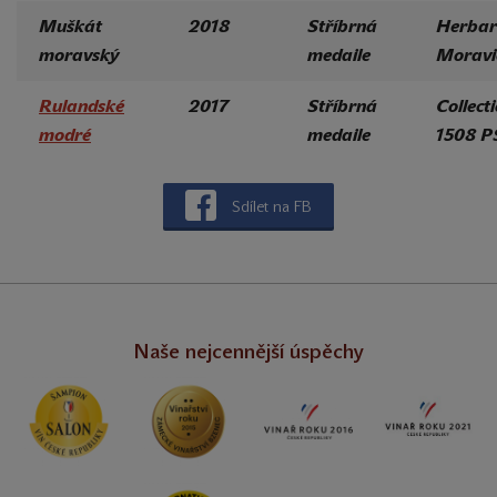
Muškát
2018
Stříbrná
Herbar
moravský
medaile
Morav
Rulandské
2017
Stříbrná
Collect
modré
medaile
1508 P
Sdílet na FB
Naše nejcennější úspěchy