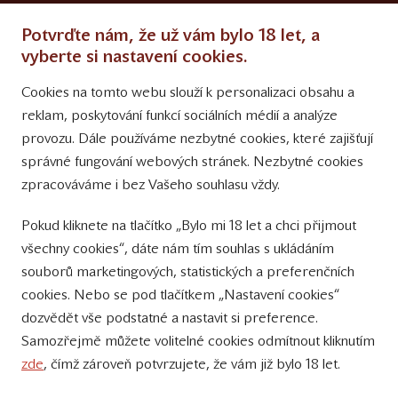
Ochrana osobních údajů
Potvrďte nám, že už vám bylo 18 let, a
Obchodní podmínky
vyberte si nastavení cookies.
Cookies na tomto webu slouží k personalizaci obsahu a
Přinášíme vám týdně
reklam, poskytování funkcí sociálních médií a analýze
tipy na Facebooku
provozu. Dále používáme nezbytné cookies, které zajišťují
Sledujte nás
správné fungování webových stránek. Nezbytné cookies
na Instagramu
zpracováváme i bez Vašeho souhlasu vždy.
Sledujte náš
Pokud kliknete na tlačítko „Bylo mi 18 let a chci přijmout
YouTube kanál
všechny cookies“, dáte nám tím souhlas s ukládáním
souborů marketingových, statistických a preferenčních
Přihlášení k odběru novinek
cookies. Nebo se pod tlačítkem „Nastavení cookies“
dozvědět vše podstatné a nastavit si preference.
Samozřejmě můžete volitelné cookies odmítnout kliknutím
zde
, čímž zároveň potvrzujete, že vám již bylo 18 let.