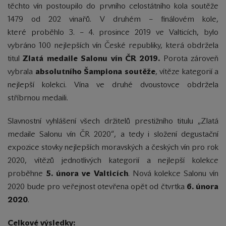
těchto vín postoupilo do prvního celostátního kola soutěže
1479 od 202 vinařů. V druhém – finálovém kole,
které
proběhlo 3. – 4. prosince 2019 ve Valticích,
bylo
vybráno 100 nejlepších vín České republiky, která obdržela
titul
Zlatá medaile Salonu vín ČR 2019.
Porota zároveň
vybrala
absolutního Šampiona soutěže
, vítěze kategorií a
nejlepší kolekci.
Vína ve druhé dvoustovce obdržela
stříbrnou medaili.
Slavnostní vyhlášení všech držitelů prestižního titulu „Zlatá
medaile Salonu vín ČR 2020“, a tedy i složení degustační
expozice stovky nejlepších moravských a českých vín pro rok
2020, vítězů jednotlivých kategorií a nejlepší kolekce
proběhne
5. února ve Valticích
. Nová kolekce Salonu vín
2020 bude pro veřejnost otevřena opět od čtvrtka
6. února
2020
.
Celkové výsledky: