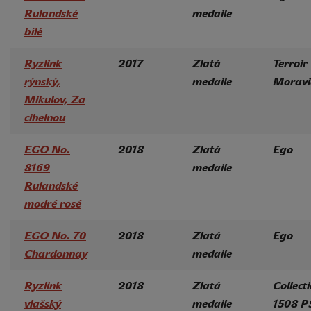
Rulandské
medaile
bílé
Ryzlink
2017
Zlatá
Terroir
rýnský,
medaile
Moravi
Mikulov, Za
cihelnou
EGO No.
2018
Zlatá
Ego
8169
medaile
Rulandské
modré rosé
EGO No. 70
2018
Zlatá
Ego
Chardonnay
medaile
Ryzlink
2018
Zlatá
Collect
vlašský
medaile
1508 P