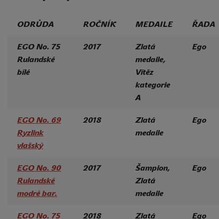
ODRŮDA
ROČNÍK
MEDAILE
ŘADA
EGO No. 75
2017
Zlatá
Ego
Rulandské
medaile,
bílé
Vítěz
kategorie
A
EGO No. 69
2018
Zlatá
Ego
Ryzlink
medaile
vlašský
EGO No. 90
2017
Šampion,
Ego
Rulandské
Zlatá
modré bar.
medaile
EGO No. 75
2018
Zlatá
Ego