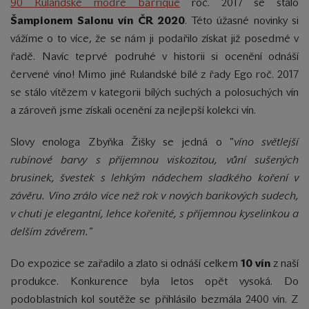
90 Rulandské modré barrique
roč. 2017 se stalo
Šampionem
Salonu vín
ČR 2020
. Této úžasné novinky si
vážíme o to více, že se nám ji podařilo získat již posedmé v
řadě. Navíc teprvé podruhé v historii si ocenění odnáší
červené víno! Mimo jiné Rulandské bílé z řady Ego roč. 2017
se stálo vítězem v kategorii bílých suchých a polosuchých vín
a zároveň jsme získali ocenění za nejlepší kolekci vín.
Slovy enologa Zbyňka Žišky se jedná o "
víno světlejší
rubínové barvy s příjemnou viskozitou, vůní sušených
brusinek, švestek s lehkým nádechem sladkého koření v
závěru. Víno zrálo více než rok v nových barikových sudech,
v chuti je elegantní, lehce kořenité, s příjemnou kyselinkou a
delším závěrem."
Do expozice se zařadilo a zlato si odnáší celkem
10 vín
z naší
produkce.
Konkurence byla letos opět vysoká. Do
podoblastních kol soutěže se přihlásilo bezmála 2400 vín. Z