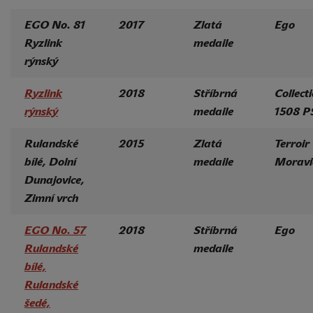
EGO No. 81
2017
Zlatá
Ego
Ryzlink
medaile
rýnský
Ryzlink
2018
Stříbrná
Collect
rýnský
medaile
1508 P
Rulandské
2015
Zlatá
Terroir
bílé, Dolní
medaile
Moravi
Dunajovice,
Zimní vrch
EGO No. 57
2018
Stříbrná
Ego
Rulandské
medaile
bílé,
Rulandské
šedé,