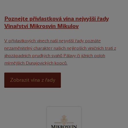
Poznejte přívlastková vína nejvyšší řady
Vinařství Mikrosvín Mikulov
V přívlastkových vínech naší nejvyšší řady poznáte
nezaměnitelný charakter našich nejlepších viničních tratí z
jihozápadních prudkých svahů Pálavy či jižních poloh
mírnějších Dunajovických kopců.
Zobrazit vína z řady