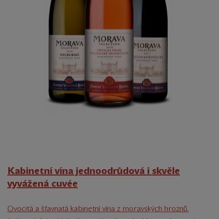
Kabinetní vína jednoodrůdová i skvěle
vyvážená cuvée
Ovocitá a šťavnatá kabinetní vína z moravských hroznů.