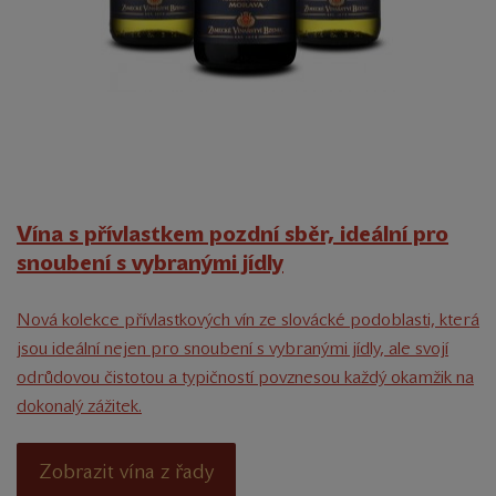
Vína s přívlastkem pozdní sběr, ideální pro
snoubení s vybranými jídly
Nová kolekce přívlastkových vín ze slovácké podoblasti, která
jsou ideální nejen pro snoubení s vybranými jídly, ale svojí
odrůdovou čistotou a typičností povznesou každý okamžik na
dokonalý zážitek.
Zobrazit vína z řady