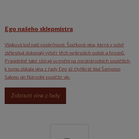
Ego našeho sklepmistra
Vlajková loď naší společnosti. Špičková vína, která v sobě
ztělesňují dokonalý výběr těch nejlepších poloh a hroznů.
Pravidelně také sbírají ocenění na mezinárodních soutěžích,
k tomu získala vína z řady Ego již čtyřikrát titul Šampion
Salonu vín Národní soutěže vín.
Zobrazit vína z řady