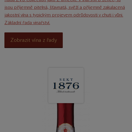
jsou příjemně pitelná, šťavnatá, svěží a příjemně zakulacená
jakostní vína s typickým projevem odrůdovosti v chuti i vůni.
Základní řada vinařství.
Zobrazit vína z řady