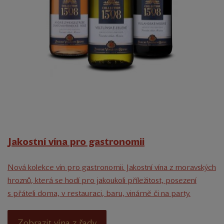
Jakostní vína pro gastronomii
Nová kolekce vín pro gastronomii. Jakostní vína z moravských
hroznů, která se hodí pro jakoukoli příležitost, posezení
s přáteli doma, v restauraci, baru, vinárně či na party.
Zobrazit vína z řady