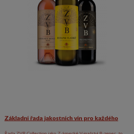
Základní řada jakostních vín pro každého
Řada ZVB Collection jako Z-ámecké V-inařství B-zenec, to