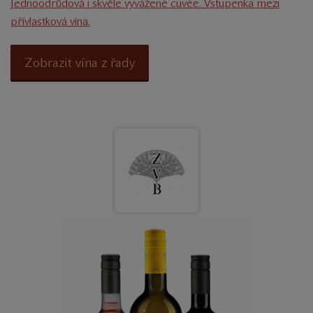
Jednoodrůdová i skvěle vyvážené cuvée. Vstupenka mezi
přívlastková vína.
Zobrazit vína z řady