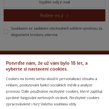
Pošlete mi ji
Souhlasím se zasíláním obchodních sdělení výměnou za
degustační brožuru zdarma
Ochrana osobních údajů
Potvrďte nám, že už vám bylo 18 let, a
Obchodní podmínky
vyberte si nastavení cookies.
Cookies na tomto webu slouží k personalizaci obsahu a
Přinášíme vám týdně
reklam, poskytování funkcí sociálních médií a analýze
tipy na Facebooku
provozu. Dále používáme nezbytné cookies, které zajišťují
Sledujte nás
správné fungování webových stránek. Nezbytné cookies
na Instagramu
zpracováváme i bez Vašeho souhlasu vždy.