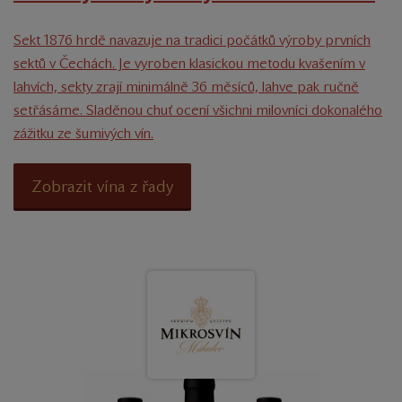
Sekt 1876 hrdě navazuje na tradici počátků výroby prvních
sektů v Čechách. Je vyroben klasickou metodu kvašením v
lahvích, sekty zrají minimálně 36 měsíců, lahve pak ručně
setřásáme. Sladěnou chuť ocení všichni milovníci dokonalého
zážitku ze šumivých vín.
Zobrazit vína z řady