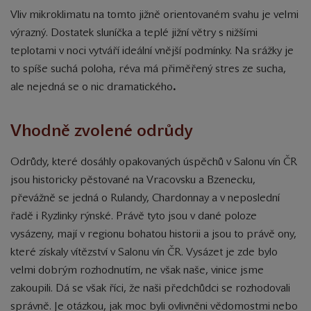
Vliv mikroklimatu na tomto jižně orientovaném svahu je velmi
výrazný. Dostatek sluníčka a teplé jižní větry s nižšími
teplotami v noci vytváří ideální vnější podmínky. Na srážky je
to spíše suchá poloha, réva má přiměřený stres ze sucha,
ale nejedná se o nic dramatického
.
Vhodně zvolené odrůdy
Odrůdy, které dosáhly opakovaných úspěchů v Salonu vín ČR
jsou historicky pěstované na Vracovsku a Bzenecku,
převážně se jedná o Rulandy, Chardonnay a v neposlední
řadě i Ryzlinky rýnské. Právě tyto jsou v dané poloze
vysázeny, mají v regionu bohatou historii a jsou to právě ony,
které získaly vítězství v Salonu vín ČR. Vysázet je zde bylo
velmi dobrým rozhodnutím, ne však naše, vinice jsme
zakoupili. Dá se však říci, že naši předchůdci se rozhodovali
správně. Je otázkou, jak moc byli ovlivněni vědomostmi nebo