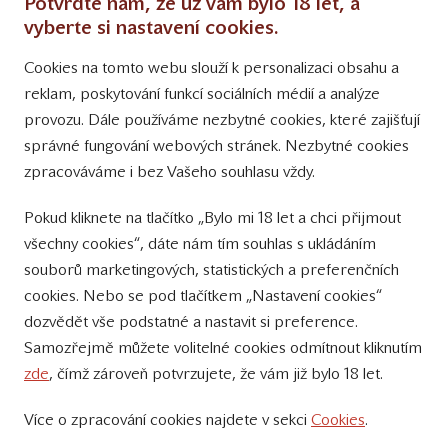
Potvrďte nám, že už vám bylo 18 let, a
Obchodní podmínky
vyberte si nastavení cookies.
Cookies na tomto webu slouží k personalizaci obsahu a
Přinášíme vám týdně
reklam, poskytování funkcí sociálních médií a analýze
tipy na Facebooku
provozu. Dále používáme nezbytné cookies, které zajišťují
Sledujte nás
správné fungování webových stránek. Nezbytné cookies
na Instagramu
zpracováváme i bez Vašeho souhlasu vždy.
Sledujte náš
Pokud kliknete na tlačítko „Bylo mi 18 let a chci přijmout
YouTube kanál
všechny cookies“, dáte nám tím souhlas s ukládáním
souborů marketingových, statistických a preferenčních
Přihlášení k odběru novinek
cookies. Nebo se pod tlačítkem „Nastavení cookies“
dozvědět vše podstatné a nastavit si preference.
Samozřejmě můžete volitelné cookies odmítnout kliknutím
zde
, čímž zároveň potvrzujete, že vám již bylo 18 let.
Více o zpracování cookies najdete v sekci
Cookies
.
© 2011 – 2019 - Zámecké vinařství Bzenec s.r.o.