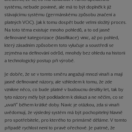
systému, nebude povinné, ale má to být doplněk k již
stávajícímu systému (germánskému způsobu značení a
platných VOC). Jak k tomu dospět bude velmi složitý proces.
Na toto téma existuje mnoho pohledů, a to od jasně
definované kategorizace (klasifikace) vinic, až po pohled,
který zásadním způsobem toto vylučuje a soustředí se
zejména na definování odrůd, mnohdy bez ohledu na historii
a technologický postup při výrobě.
Je dobře, že se v tomto směru angažují mnozí vinaři a mají
jasně definované názory, ale vzhledem k tomu, že zde
vznikne něco, co bude platné v budoucnu desítky let, tak by
tyto názory měly být podkladem k diskuzi a ne něčím, co se
„uvaří“ během krátké doby. Navíc je otázkou, zda si vinaři
uvědomují, že výsledný systém má být pochopitelný hlavně
pro spotřebitele, pro kterého to primárně děláme. V tomto
případě rychlost není to pravé ořechové. Je patrné, že