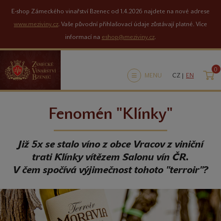
E-shop Zámeckého vinařství Bzenec od 1.4.2026 najdete na nové adrese
www.meziviny.cz
. Vaše původní přihlašovací údaje zůstávají platné. Více
informací na
eshop@meziviny.cz
.
0
K
MENU
CZ |
EN
Fenomén "Klínky"
Již 5x se stalo víno z obce Vracov z viniční
trati Klínky vítězem Salonu vín ČR.
V čem spočívá výjimečnost tohoto "terroir"?