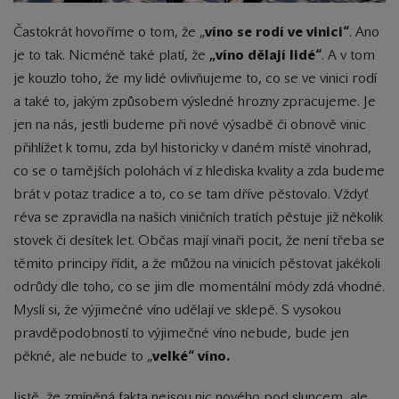
Častokrát hovoříme o tom, že „
víno se rodí ve vinici“
. Ano
je to tak. Nicméně také platí, že
„víno dělají lidé“
. A v tom
je kouzlo toho, že my lidé ovlivňujeme to, co se ve vinici rodí
a také to, jakým způsobem výsledné hrozny zpracujeme. Je
jen na nás, jestli budeme při nové výsadbě či obnově vinic
přihlížet k tomu, zda byl historicky v daném místě vinohrad,
co se o tamějších polohách ví z hlediska kvality a zda budeme
brát v potaz tradice a to, co se tam dříve pěstovalo. Vždyť
réva se zpravidla na našich viničních tratích pěstuje již několik
stovek či desítek let. Občas mají vinaři pocit, že není třeba se
těmito principy řídit, a že můžou na vinicích pěstovat jakékoli
odrůdy dle toho, co se jim dle momentální módy zdá vhodné.
Myslí si, že výjimečné víno udělají ve sklepě. S vysokou
pravděpodobností to výjimečné víno nebude, bude jen
pěkné, ale nebude to „
velké“ víno.
Jistě, že zmíněná fakta nejsou nic nového pod sluncem, ale