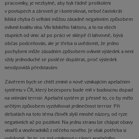
pracovníky, je nezbytné, aby byli řádně proškoleni
v postupech a zároveň je i kontrolovat, neboť častokrát
lidská chyba či selhání můžou zásadně negativním způsobem
ovlivnit kvalitu vína. Vliv lidského faktoru, a to na všech
stupních od vinic až po práci ve sklepě či lahvovně, bývá
občas podceňován, ale je třeba si uvědomit, že jedno
pochybení může zásadním způsobem ovlivnit výsledek a není
vždy jednoduché se posléze dopátrat, proč výsledek
neodpovídá představám.
Závěrem bych se chtěl zmínit o nově vznikajícím apelačním
systému v ČR, který bezesporu bude mít v budoucnu dopad
na vnímání terroir. Apelační systém je přesně to, co by mělo
určitým způsobem vyzdvihovat jedinečnost terroir. Při
debatách na toto téma člověk slyší mnohé názory, od ryze
negativních až po pozitivní. Na jednu stranu lze chápat obavy
vinařů a vinohradníků z něčeho nového. Je však potřeba si
uvědomit, že to, co má vzniknout v rámci apelačního