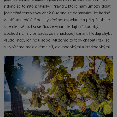
řídíme se těmito pravidly? Pravidly, které nám umožní dělat
jedinečná terroirová vína? Osobně se domnívám, že hodně
vinařů to nedělá. Spousty věcí nerespektuje a přizpůsobuje
si je dle svého. Dá se říci, že vinaři sledují krátkodobý
obchodní cíl a v případě, že nenacházejí uznání, hledají chybu
všude jinde, jen ne u sebe. Můžeme to tedy chápat i tak, že
si vybíráme mezi dvěma cíli, dlouhodobými a krátkodobými.