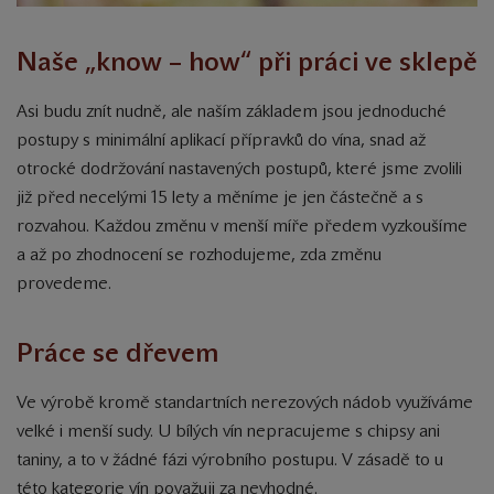
Naše „know – how“ při práci ve sklepě
Asi budu znít nudně, ale naším základem jsou jednoduché
postupy s minimální aplikací přípravků do vína, snad až
otrocké dodržování nastavených postupů, které jsme zvolili
již před necelými 15 lety a měníme je jen částečně a s
rozvahou. Každou změnu v menší míře předem vyzkoušíme
a až po zhodnocení se rozhodujeme, zda změnu
provedeme.
Práce se dřevem
Ve výrobě kromě standartních nerezových nádob využíváme
velké i menší sudy. U bílých vín nepracujeme s chipsy ani
taniny, a to v žádné fázi výrobního postupu. V zásadě to u
této kategorie vín považuji za nevhodné.