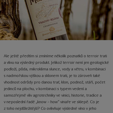
Ale ještě předtím si zmíníme několik poznatků o terroir trati
a vlivu na výsledný produkt. Jelikož terroir není jen geologické
podloží, půda, mikroklima slunce, vody a větru, v kombinaci
s nadmořskou výškou a sklonem trati, je to zároveň také
vhodnost odrůdy pro danou trať, klon, podnož, stáří, počet
jedinců na plochu, v kombinaci s typem vedení a
samozřejmě vliv agrotechniky ve vinici, historie, tradice a
v neposlední řadě „know – how“ vinaře ve sklepě. Co je
z toho nejdůležitější? Co ovlivňuje výsledné víno v jeho