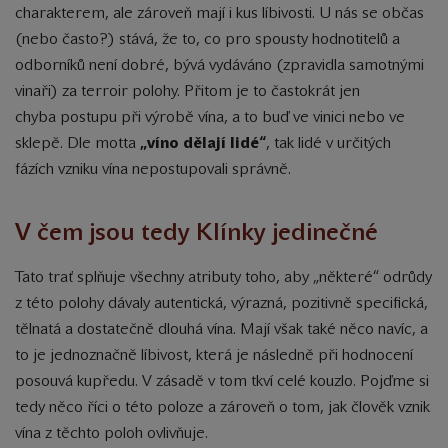
charakterem, ale zároveň mají i kus líbivosti. U nás se občas
(nebo často?) stává, že to, co pro spousty hodnotitelů a
odborníků není dobré, bývá vydáváno (zpravidla samotnými
vinaři) za terroir polohy. Přitom je to častokrát jen
chyba postupu při výrobě vína, a to buď ve vinici nebo ve
sklepě. Dle motta
„víno dělají lidé“
, tak lidé v určitých
fázích vzniku vína nepostupovali správně.
V čem jsou tedy Klínky jedinečné
Tato trať splňuje všechny atributy toho, aby „některé“ odrůdy
z této polohy dávaly autentická, výrazná, pozitivně specifická,
tělnatá a dostatečně dlouhá vína. Mají však také něco navíc, a
to je jednoznačně líbivost, která je následně při hodnocení
posouvá kupředu. V zásadě v tom tkví celé kouzlo. Pojďme si
tedy něco říci o této poloze a zároveň o tom, jak člověk vznik
vína z těchto poloh ovlivňuje.