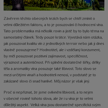
Závěrem těchto obecných tezích bych se chtěl zmínit o
velmi důležitém faktoru, a to je posuzování či hodnocení vína.
Tato problematika má několik rovin a jistě by to bylo téma na
samostatný článek. Tedy pouze krátce. Vyvstává nám otázka,
jak posuzovat kvalitu vín z jednotlivých terroir nebo jak ji dnes
vlastně posuzujeme? Hodnotitel, ale i vzdělaný konzument,
by měl posuzovat pozitivní zajímavost, specifičnost,
výraznost a autentičnost. Při splnění dostatečné šířky, délky
těla a aromatiky vína posuzuje také líbivost. Toto slovo se
mezi určitými vinaři a hodnotiteli nenosí, v podstatě je to
zakázané slovo či snad hanlivé. Můj názor je však jiný.
Proč si nepřiznat, že jsme ovlivněni líbivostí, a to nejen
v obecné rovině tohoto slova, ale že i u vína je to velmi
důležitý aspekt. Velká vína jsou dostatečně specifická svým