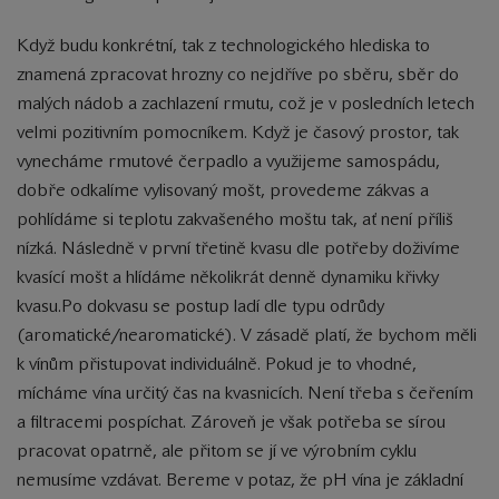
Když budu konkrétní, tak z technologického hlediska to
znamená zpracovat hrozny co nejdříve po sběru, sběr do
malých nádob a zachlazení rmutu, což je v posledních letech
velmi pozitivním pomocníkem. Když je časový prostor, tak
vynecháme rmutové čerpadlo a využijeme samospádu,
dobře odkalíme vylisovaný mošt, provedeme zákvas a
pohlídáme si teplotu zakvašeného moštu tak, ať není příliš
nízká. Následně v první třetině kvasu dle potřeby doživíme
kvasící mošt a hlídáme několikrát denně dynamiku křivky
kvasu.Po dokvasu se postup ladí dle typu odrůdy
(aromatické/nearomatické). V zásadě platí, že bychom měli
k vínům přistupovat individuálně. Pokud je to vhodné,
mícháme vína určitý čas na kvasnicích. Není třeba s čeřením
a filtracemi pospíchat. Zároveň je však potřeba se sírou
pracovat opatrně, ale přitom se jí ve výrobním cyklu
nemusíme vzdávat. Bereme v potaz, že pH vína je základní