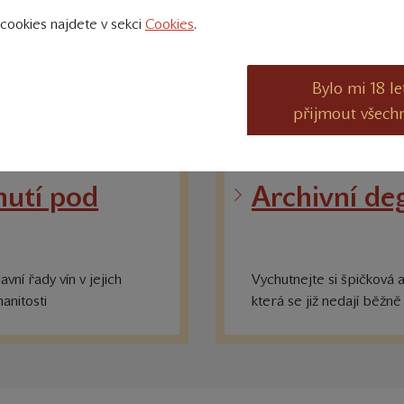
cookies najdete v sekci
Cookies
.
Bylo mi 18 le
přijmout všech
utí pod
Archivní de
vní řady vín v jejich
Vychutnejte si špičková a
anitosti
která se již nedají běžně