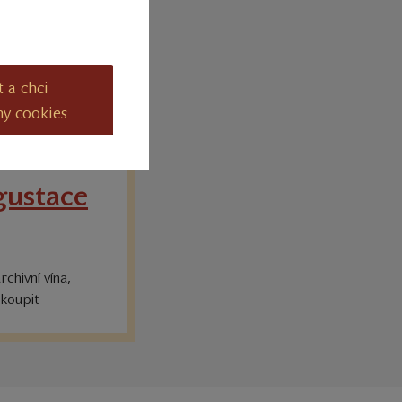
t a chci
ny cookies
gustace
rchivní vína,
 koupit