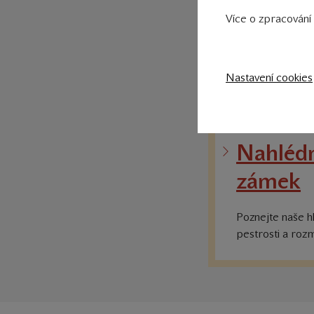
Více o zpracování 
Nastavení cookies
Nahlédn
zámek
Poznejte naše hla
pestrosti a rozm