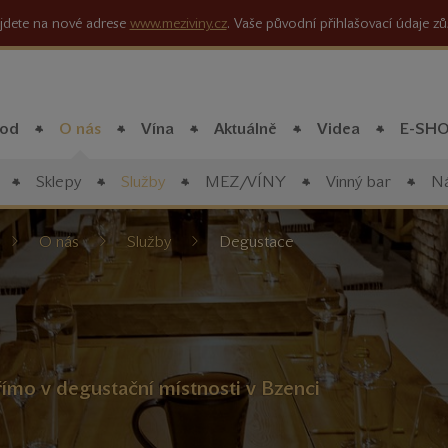
jdete na nové adrese
www.meziviny.cz
. Vaše původní přihlašovací údaje zů
od
O nás
Vína
Aktuálně
Videa
E-SH
Sklepy
Služby
MEZ/VÍNY
Vinný bar
Ná
íte
O nás
Služby
Degustace
mo v degustační místnosti v Bzenci