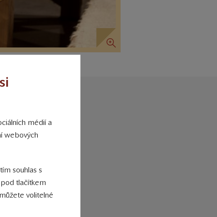
si
ciálních médií a
vy
ání webových
 tím souhlas s
 pod tlačítkem
můžete volitelné