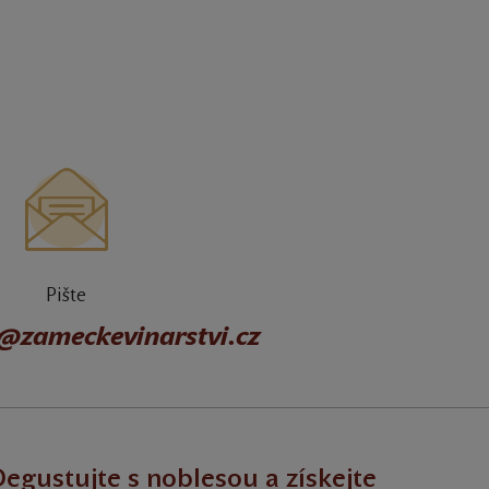
Pište
@zameckevinarstvi.cz
egustujte s noblesou a získejte