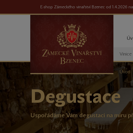
E-shop Zámeckého vinařství Bzenec od 1.4.2026 na
Úv
Vinice
Nacház
Úvod
se
zde:
Degustace
Uspořádáme Vám degustaci na míru pří