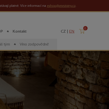
stávají platné. Více informací na
eshop@meziviny.cz
.
0
Košík
OP
Kontakt
CZ |
EN
š tým
Víno zodpovědně