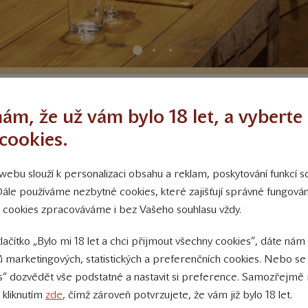
ám, že už vám bylo 18 let, a vyberte 
cookies.
Naše typické degustace
ebu slouží k personalizaci obsahu a reklam, poskytování funkcí so
egustaci připravíme dle domlu
Dále používáme nezbytné cookies, které zajišťují správné fungov
 cookies zpracováváme i bez Vašeho souhlasu vždy.
tlačítko „Bylo mi 18 let a chci přijmout všechny cookies“, dáte nám
 marketingových, statistických a preferenčních cookies. Nebo se
s“ dozvědět vše podstatné a nastavit si preference. Samozřejmě 
 kliknutím
zde
, čímž zároveň potvrzujete, že vám již bylo 18 let.