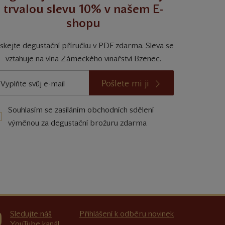
trvalou slevu 10% v našem E-
shopu
ískejte degustační příručku v PDF zdarma. Sleva se
vztahuje na vína Zámeckého vinařství Bzenec.
Pošlete mi ji
Souhlasím se zasíláním obchodních sdělení
výměnou za degustační brožuru zdarma
Sledujte náš
Přihlášení k odběru novinek
YouTube kanál