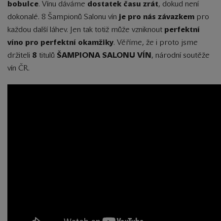
bobulce
. Vínu dáváme
dostatek času zrát
, dokud není
dokonalé. 8 Šampionů Salonu vín
je pro nás závazkem
pro
každou další láhev. Jen tak totiž může vzniknout
perfektní
víno pro perfektní okamžiky
. Věříme, že i proto jsme
držiteli
8
titulů
ŠAMPIONA SALONU VÍN
, národní soutěže
vín ČR.