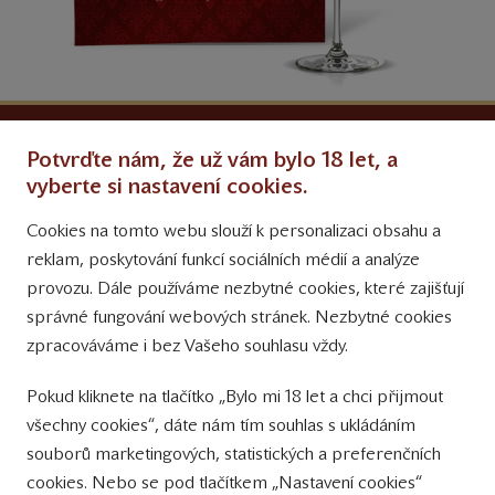
Ochrana osobních údajů
Potvrďte nám, že už vám bylo 18 let, a
Obchodní podmínky
vyberte si nastavení cookies.
Cookies na tomto webu slouží k personalizaci obsahu a
Přinášíme vám týdně
reklam, poskytování funkcí sociálních médií a analýze
tipy na Facebooku
provozu. Dále používáme nezbytné cookies, které zajišťují
Sledujte nás
správné fungování webových stránek. Nezbytné cookies
na Instagramu
zpracováváme i bez Vašeho souhlasu vždy.
Sledujte náš
Pokud kliknete na tlačítko „Bylo mi 18 let a chci přijmout
YouTube kanál
všechny cookies“, dáte nám tím souhlas s ukládáním
souborů marketingových, statistických a preferenčních
Přihlášení k odběru novinek
cookies. Nebo se pod tlačítkem „Nastavení cookies“