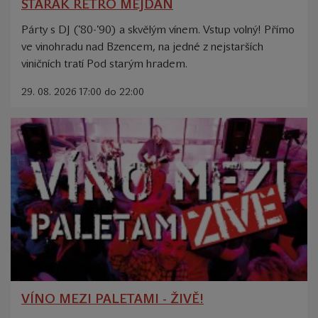
STARÁK RETRO MEJDAN
Párty s DJ ('80-'90) a skvělým vínem. Vstup volný! Přímo
ve vinohradu nad Bzencem, na jedné z nejstarších
viničních tratí Pod starým hradem.
29. 08. 2026 17:00 do 22:00
VÍNO MEZI PALETAMI - ŽIVĚ!