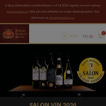
E-shop Zámeckého vinařství Bzenec od 1.4.2026 najdete na nové adrese
www.meziviny.cz
. Vaše původní přihlašovací údaje zůstávají platné. Více
informací na
eshop@meziviny.cz
.
0
K
MENU
CZ |
EN
NOVÝ E-SHOP
SALON VÍN 2026