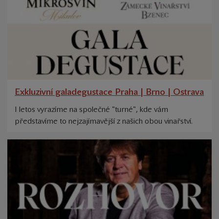
Exkluzivní galadegustace Praha | Brno | Ostrava
I letos vyrazíme na společné "turné", kde vám
představíme to nejzajímavější z našich obou vinařství.