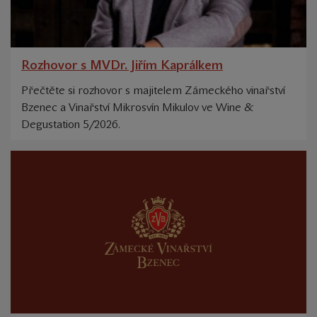
Rozhovor s MVDr. Jiřím Kaprálkem
Přečtěte si rozhovor s majitelem Zámeckého vinařství
Bzenec a Vinařství Mikrosvín Mikulov ve Wine &
Degustation 5/2026.