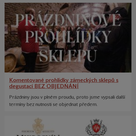
Komentované prohlídky zámeckých sklepů s
degustací BEZ OBJEDNÁNÍ
Prázdniny jsou v plném proudu, proto jsme vypsali další
termíny bez nutnosti se objednat předem.