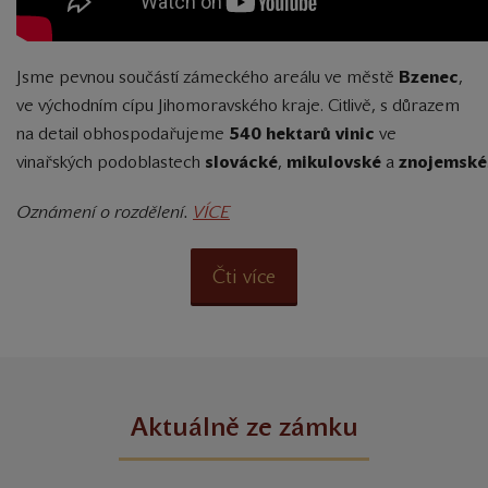
Jsme pevnou součástí zámeckého areálu ve městě
Bzenec
,
ve východním cípu Jihomoravského kraje. Citlivě, s důrazem
na detail obhospodařujeme
540 hektarů vinic
ve
vinařských podoblastech
slovácké
,
mikulovské
a
znojemské
Oznámení o rozdělení.
VÍCE
Čti více
Aktuálně ze zámku