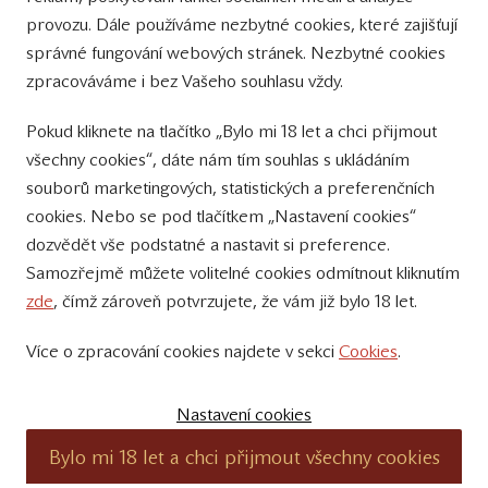
provozu. Dále používáme nezbytné cookies, které zajišťují
Sledujte nás
správné fungování webových stránek. Nezbytné cookies
na Instagramu
zpracováváme i bez Vašeho souhlasu vždy.
Sledujte náš
Pokud kliknete na tlačítko „Bylo mi 18 let a chci přijmout
YouTube kanál
všechny cookies“, dáte nám tím souhlas s ukládáním
souborů marketingových, statistických a preferenčních
Přihlášení k odběru novinek
cookies. Nebo se pod tlačítkem „Nastavení cookies“
dozvědět vše podstatné a nastavit si preference.
Samozřejmě můžete volitelné cookies odmítnout kliknutím
zde
, čímž zároveň potvrzujete, že vám již bylo 18 let.
Více o zpracování cookies najdete v sekci
Cookies
.
© 2011 – 2019 - Zámecké vinařství Bzenec s.r.o.
Vytvořili:
SuperKodéři
Nastavení cookies
Podle zákona o evidenci tržeb je prodávající povinen vystavit kupujícímu
Bylo mi 18 let a chci přijmout všechny cookies
účtenku. Zároveň je povinen zaevidovat přijatou tržbu u správce daně on-
line; v případě technického výpadku pak nejpozději do 48 hodin