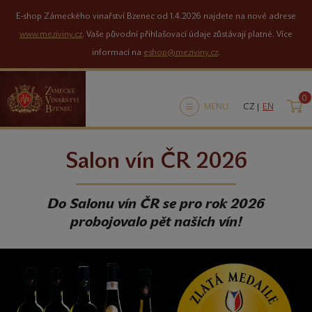
E-shop Zámeckého vinařství Bzenec od 1.4.2026 najdete na nové adrese
www.meziviny.cz
. Vaše původní přihlašovací údaje zůstávají platné. Více
informací na
eshop@meziviny.cz
.
0
K
MENU
CZ |
EN
Salon vín ČR 2026
Do Salonu vín ČR se pro rok 2026
probojovalo pět našich vín!