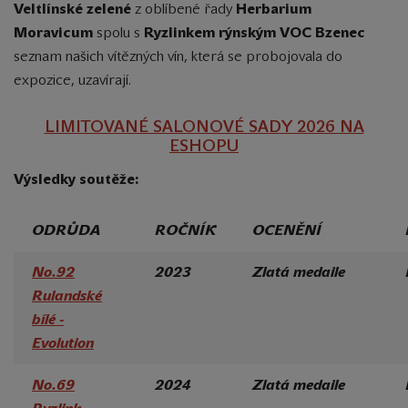
Veltlínské zelené
z oblíbené řady
Herbarium
Moravicum
spolu s
Ryzlinkem rýnským
VOC Bzenec
seznam našich vítězných vín, která se probojovala do
expozice, uzavírají.
LIMITOVANÉ SALONOVÉ SADY 2026 NA
ESHOPU
Výsledky soutěže:
ODRŮDA
ROČNÍK
OCENĚNÍ
No.92
2023
Zlatá medaile
Rulandské
bílé -
Evolution
No.69
2024
Zlatá medaile