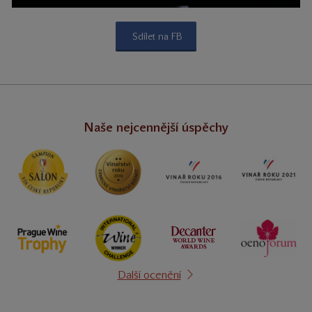
Sdílet na FB
Naše nejcennější úspěchy
Další ocenění