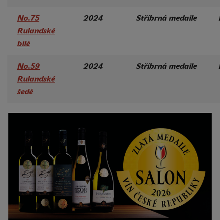
No.75
2024
Stříbrná medaile
Rulandské
bílé
No.59
2024
Stříbrná medaile
Rulandské
šedé