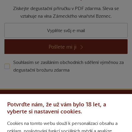
Získejte degustační příručku v PDF zdarma. Sleva se
vztahuje na vína Zámeckého vinařství Bzenec.
Pošlete mi ji
Souhlasím se zasíláním obchodních sdělení výměnou za
degustační brožuru zdarma
Ochrana osobních údajů
Potvrďte nám, že už vám bylo 18 let, a
Obchodní podmínky
vyberte si nastavení cookies.
Cookies na tomto webu slouží k personalizaci obsahu a
Přinášíme vám týdně
reklam, poskytování funkcí sociálních médií a analýze
tipy na Facebooku