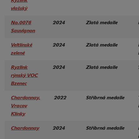
Ryzlink
vlašský
No.0076
2024
Zlatá medaile
Sauvignon
Veltlínské
2024
Zlatá medaile
zelené
Ryzlink
2024
Zlatá medaile
rýnský VOC
Bzenec
Chardonnay,
2022
Stříbrná
medaile
Vracov
Klínky
Chardonnay
2024
Stříbrná medaile