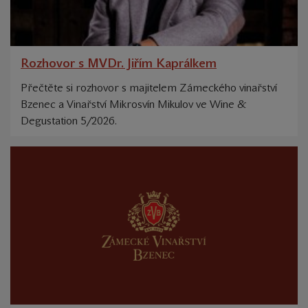
Rozhovor s MVDr. Jiřím Kaprálkem
Přečtěte si rozhovor s majitelem Zámeckého vinařství
Bzenec a Vinařství Mikrosvín Mikulov ve Wine &
Degustation 5/2026.