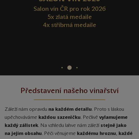
Vyberte si z nabídky vín v novém e-shopu
Salon vín ČR pro rok 2026
www.MEZIVINY.cz.
5x zlatá medaile
OVĚ i další vinařství ze Slovácka a odběrní
4x stříbrná medaile
místa v Ostravě a Praze, dárkové poukazy,
rabičky a delikatesy. Registrovaný zákazník
získává 10% SLEVU. Doprava od 2.500Kč
ZDARMA.
Představení našeho vinařství
Záleží nám opravdu
na každém detailu
. Proto s láskou
upěchováváme
každou sazeničku
. Pečlivě
vylamujeme
každý zálistek
. Na vzhledu lahve nám záleží
stejně jako
na jejím obsahu
. Péči věnujeme
každému hroznu
,
každé