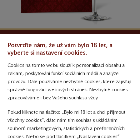
Ochrana osobních údajů
Potvrďte nám, že už vám bylo 18 let, a
Obchodní podmínky
vyberte si nastavení cookies.
Cookies na tomto webu slouží k personalizaci obsahu a
Přinášíme vám týdně
reklam, poskytování funkcí sociálních médií a analýze
tipy na Facebooku
provozu. Dále používáme nezbytné cookies, které zajišťují
Sledujte nás
správné fungování webových stránek. Nezbytné cookies
na Instagramu
zpracováváme i bez Vašeho souhlasu vždy.
Sledujte náš
Pokud kliknete na tlačítko „Bylo mi 18 let a chci přijmout
YouTube kanál
všechny cookies“, dáte nám tím souhlas s ukládáním
souborů marketingových, statistických a preferenčních
Přihlášení k odběru novinek
cookies. Nebo se pod tlačítkem „Nastavení cookies“