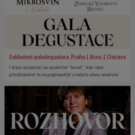
Exkluzivní galadegustace Praha | Brno | Ostrava
I letos vyrazíme na společné "turné", kde vám
představíme to nejzajímavější z našich obou vinařství.