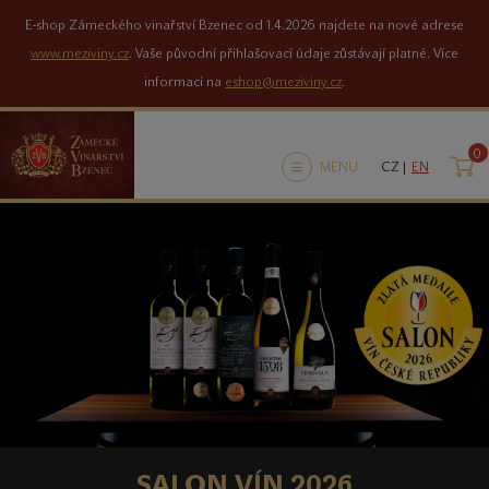
E-shop Zámeckého vinařství Bzenec od 1.4.2026 najdete na nové adrese
www.meziviny.cz
. Vaše původní přihlašovací údaje zůstávají platné. Více
informací na
eshop@meziviny.cz
.
0
K
MENU
CZ |
EN
NOVÝ E-SHOP
SALON VÍN 2026