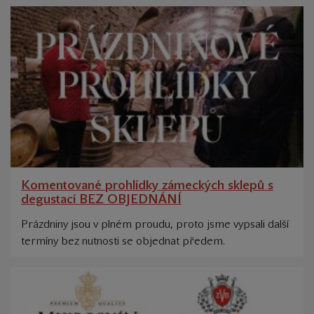
Komentované prohlídky zámeckých sklepů s
degustací BEZ OBJEDNÁNÍ
Prázdniny jsou v plném proudu, proto jsme vypsali další
termíny bez nutnosti se objednat předem.