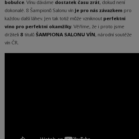
bobulce
. Vínu dáváme
dostatek času zrát
, dokud není
dokonalé. 8 Šampionů Salonu vín
je pro nás závazkem
pro
každou další láhev. Jen tak totiž může vzniknout
perfektní
víno pro perfektní okamžiky
. Věříme, že i proto jsme
držiteli
8
titulů
ŠAMPIONA SALONU VÍN
, národní soutěže
vín ČR.