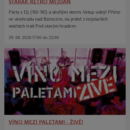
STARÁK RETRO MEJDAN
Párty s DJ ('80-'90) a skvělým vínem. Vstup volný! Přímo
ve vinohradu nad Bzencem, na jedné z nejstarších
viničních tratí Pod starým hradem.
29. 08. 2026 17:00 do 22:00
VÍNO MEZI PALETAMI - ŽIVĚ!