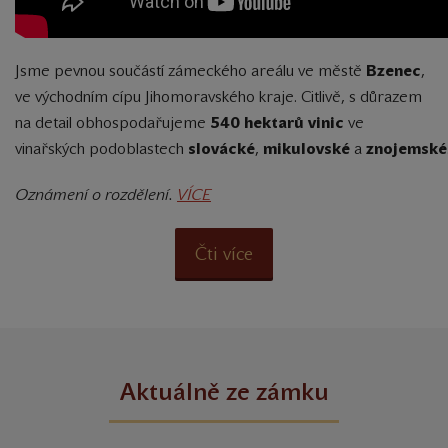
Jsme pevnou součástí zámeckého areálu ve městě
Bzenec
,
ve východním cípu Jihomoravského kraje. Citlivě, s důrazem
na detail obhospodařujeme
540 hektarů vinic
ve
vinařských podoblastech
slovácké
,
mikulovské
a
znojemské
Oznámení o rozdělení.
VÍCE
Čti více
Aktuálně ze zámku