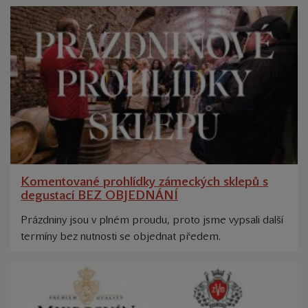
Komentované prohlídky zámeckých sklepů s
degustací BEZ OBJEDNÁNÍ
Prázdniny jsou v plném proudu, proto jsme vypsali další
termíny bez nutnosti se objednat předem.