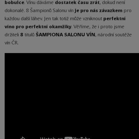
bobulce
. Vínu dáváme
dostatek času zrát
, dokud není
dokonalé. 8 Šampionů Salonu vín
je pro nás závazkem
pro
každou další láhev. Jen tak totiž může vzniknout
perfektní
víno pro perfektní okamžiky
. Věříme, že i proto jsme
držiteli
8
titulů
ŠAMPIONA SALONU VÍN
, národní soutěže
vín ČR.