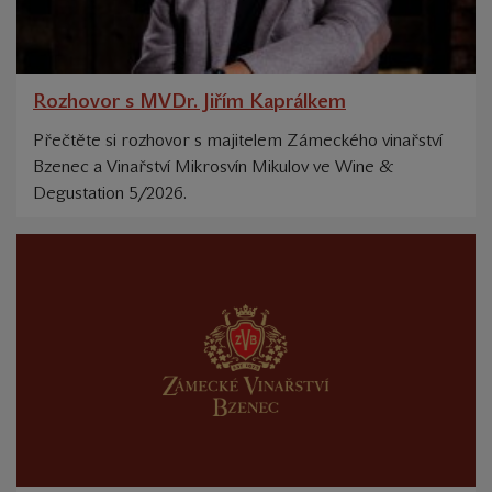
Rozhovor s MVDr. Jiřím Kaprálkem
Přečtěte si rozhovor s majitelem Zámeckého vinařství
Bzenec a Vinařství Mikrosvín Mikulov ve Wine &
Degustation 5/2026.