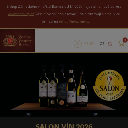
E-shop Zámeckého vinařství Bzenec od 1.4.2026 najdete na nové adrese
www.meziviny.cz
. Vaše původní přihlašovací údaje zůstávají platné. Více
informací na
eshop@meziviny.cz
.
0
K
MENU
CZ |
EN
NOVÝ E-SHOP
SALON VÍN 2026