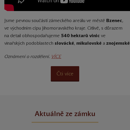
Jsme pevnou součástí zámeckého areálu ve městě
Bzenec
,
ve východním cípu Jihomoravského kraje. Citlivě, s důrazem
na detail obhospodařujeme
540 hektarů vinic
ve
vinařských podoblastech
slovácké
,
mikulovské
a
znojemské
Oznámení o rozdělení.
VÍCE
Čti více
Aktuálně ze zámku