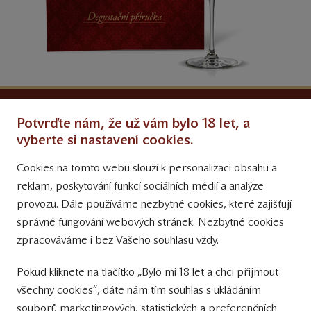
Ochrana osobních údajů
Potvrďte nám, že už vám bylo 18 let, a
Obchodní podmínky
vyberte si nastavení cookies.
Cookies na tomto webu slouží k personalizaci obsahu a
Přinášíme vám týdně
reklam, poskytování funkcí sociálních médií a analýze
tipy na Facebooku
provozu. Dále používáme nezbytné cookies, které zajišťují
Sledujte nás
správné fungování webových stránek. Nezbytné cookies
na Instagramu
zpracováváme i bez Vašeho souhlasu vždy.
Sledujte náš
Pokud kliknete na tlačítko „Bylo mi 18 let a chci přijmout
YouTube kanál
všechny cookies“, dáte nám tím souhlas s ukládáním
souborů marketingových, statistických a preferenčních