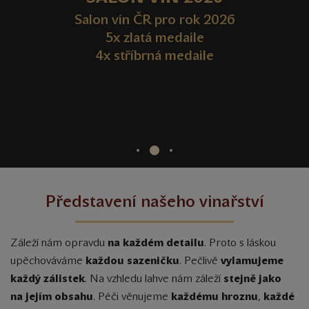
Vyberte si z nabídky vín v novém e-shopu
Salon vín ČR pro rok 2026
www.MEZIVINY.cz.
5x zlatá medaile
OVĚ i další vinařství ze Slovácka a odběrní
4x stříbrná medaile
místa v Ostravě a Praze, dárkové poukazy,
rabičky a delikatesy. Registrovaný zákazník
získává 10% SLEVU. Doprava od 2.500Kč
ZDARMA.
Představení našeho vinařství
Záleží nám opravdu
na každém detailu
. Proto s láskou
upěchováváme
každou sazeničku
. Pečlivě
vylamujeme
každý zálistek
. Na vzhledu lahve nám záleží
stejně jako
na jejím obsahu
. Péči věnujeme
každému hroznu
,
každé