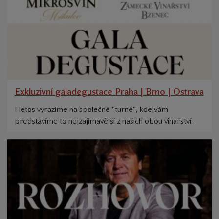
Exkluzivní galadegustace Praha | Brno | Ostrava
I letos vyrazíme na společné "turné", kde vám
představíme to nejzajímavější z našich obou vinařství.