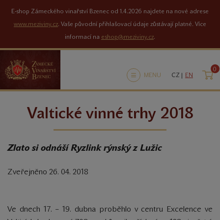
E-shop Zámeckého vinařství Bzenec od 1.4.2026 najdete na nové adrese
www.meziviny.cz
. Vaše původní přihlašovací údaje zůstávají platné. Více
informací na
eshop@meziviny.cz
.
0
K
MENU
CZ |
EN
Valtické vinné trhy 2018
Zlato si odnáší Ryzlink rýnský z Lužic
Zveřejněno 26. 04. 2018
V
e dnech 17. – 19. dubna proběhlo v
centru Excelence ve