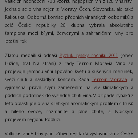
Valticích hodnocení 708 vzorků nejlepších vín z 128 vinařství.
Jednalo se o vína nejen z Moravy, Čech, Slovenska, ale také
Rakouska.
Odborná komise předních vinařských odborníků z
celé České republiky 20. dubna vybrala absolutního
šampiona mezi bílými, červenými a zahraničními víny pro
letošní rok.
Zlatou medaili si odnáší
Ryzlink rýnský ročníku 2011
(obec
Lužice, trať Na stráni) z řady Terroir Moravia. Víno se
projevuje jemnou vůní lipového květu a sušených meruněk,
svěží chutí a nasládlým koncem. Řada
Terroir Moravia
je
výjimečná právě svým zaměřením na vliv klimatických a
půdních podmínek do výsledné chuti vína. V případě rýňáků z
této oblasti jde o vína s
lehkým aromatickým profilem citrusů
a bílého ovoce, rozmanité a plné c
hutě, s typickým
projevem regionu Podluží
.
Valtické vinné trhy jsou vůbec nejstarší výstavou vín v České