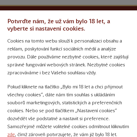
Ochrana osobních údajů
Potvrďte nám, že už vám bylo 18 let, a
Obchodní podmínky
vyberte si nastavení cookies.
Cookies na tomto webu slouží k personalizaci obsahu a
Přinášíme vám týdně
reklam, poskytování funkcí sociálních médií a analýze
tipy na Facebooku
provozu. Dále používáme nezbytné cookies, které zajišťují
Sledujte nás
správné fungování webových stránek. Nezbytné cookies
na Instagramu
zpracováváme i bez Vašeho souhlasu vždy.
Sledujte náš
Pokud kliknete na tlačítko „Bylo mi 18 let a chci přijmout
YouTube kanál
všechny cookies“, dáte nám tím souhlas s ukládáním
souborů marketingových, statistických a preferenčních
Přihlášení k odběru novinek
cookies. Nebo se pod tlačítkem „Nastavení cookies“
dozvědět vše podstatné a nastavit si preference.
Samozřejmě můžete volitelné cookies odmítnout kliknutím
zde
, čímž zároveň potvrzujete, že vám již bylo 18 let.