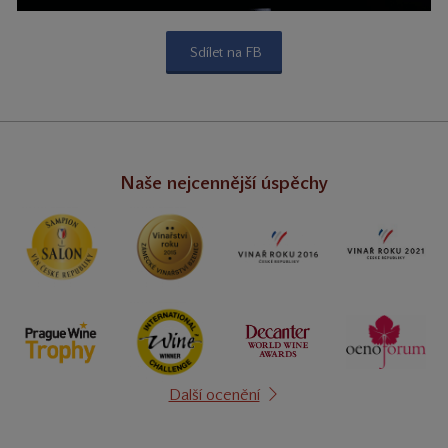
Sdílet na FB
Naše nejcennější úspěchy
Další ocenění