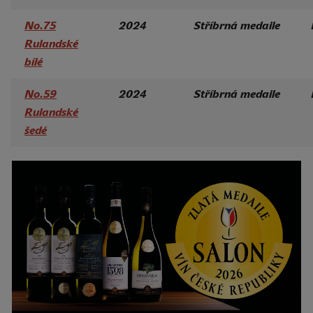
No.75
2024
Stříbrná medaile
Rulandské
bílé
No.59
2024
Stříbrná medaile
Rulandské
šedé