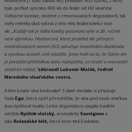
hodnocení (1. kolo Salonu vín) přihlásilo 1631 vzorků, z nichž
bylo pečlivě vybráno 400 vín do finále od 142 vinařství.
Odborné komise, složené z renomovaných degustátorů, tak
měly nelehký úkol vybrat z této elity finální kolekci ston
vín.
„Každý rok je laťka kvality posunuta výše a 26. ročník
není výjimkou. Hodnocení, které probíhá dle přísných
mezinárodních norem ISO, zaručuje maximální objektivitu
a vysokou úroveň celé soutěže. Jsme hrdí na to, že Salon vín
je prestižní přehlídkou toho nejlepšího, co české a moravské
vinařství nabízí,“
zdůraznil Lubomír Maťák, ředitel
Národního vinařského centra.
A která naše vína bodovala? 3 zlaté medaile si připisuje
řada
Ego
, která opět přesvědčila, že vína pod touto značkou
jsou špičkové kvality. Letos degustátory zaujala tradiční
odrůda
Ryzlink vlašský,
aromatický
Sauvignon
a
taky
Rulandské bílé,
které nese titul Evolution.