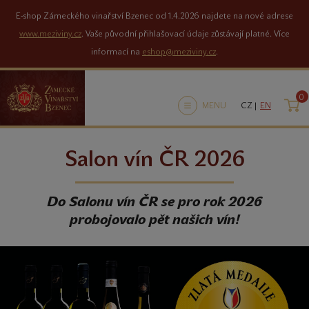
E-shop Zámeckého vinařství Bzenec od 1.4.2026 najdete na nové adrese
www.meziviny.cz
. Vaše původní přihlašovací údaje zůstávají platné. Více
informací na
eshop@meziviny.cz
.
0
K
MENU
CZ |
EN
Salon vín ČR 2026
Do Salonu vín ČR se pro rok 2026
probojovalo pět našich vín!