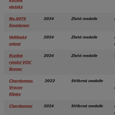
Ryzlink
vlašský
No.0076
2024
Zlatá medaile
Sauvignon
Veltlínské
2024
Zlatá medaile
zelené
Ryzlink
2024
Zlatá medaile
rýnský VOC
Bzenec
Chardonnay,
2022
Stříbrná
medaile
Vracov
Klínky
Chardonnay
2024
Stříbrná medaile