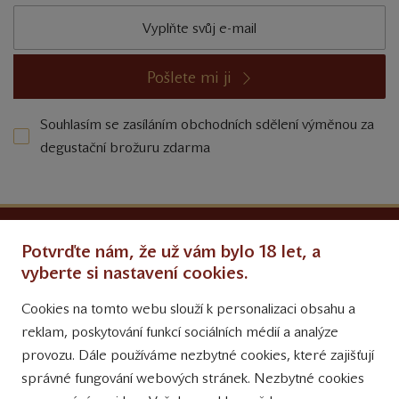
Pošlete mi ji
Souhlasím se zasíláním obchodních sdělení výměnou za
degustační brožuru zdarma
Ochrana osobních údajů
Potvrďte nám, že už vám bylo 18 let, a
Obchodní podmínky
vyberte si nastavení cookies.
Cookies na tomto webu slouží k personalizaci obsahu a
Přinášíme vám týdně
reklam, poskytování funkcí sociálních médií a analýze
tipy na Facebooku
provozu. Dále používáme nezbytné cookies, které zajišťují
Sledujte nás
správné fungování webových stránek. Nezbytné cookies