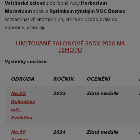
Veltlínské zelené
z oblíbené řady
Herbarium
Moravicum
spolu s
Ryzlinkem rýnským
VOC Bzenec
seznam našich vítězných vín, která se probojovala do
expozice, uzavírají.
LIMITOVANÉ SALONOVÉ SADY 2026 NA
ESHOPU
Výsledky soutěže:
ODRŮDA
ROČNÍK
OCENĚNÍ
No.92
2023
Zlatá medaile
Rulandské
bílé -
Evolution
No.69
2024
Zlatá medaile