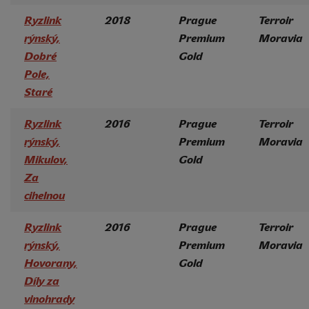
Ryzlink
2018
Prague
Terroir
rýnský,
Premium
Moravia
Dobré
Gold
Pole,
Staré
Ryzlink
2016
Prague
Terroir
rýnský,
Premium
Moravia
Mikulov,
Gold
Za
cihelnou
Ryzlink
2016
Prague
Terroir
rýnský,
Premium
Moravia
Hovorany,
Gold
Díly za
vinohrady