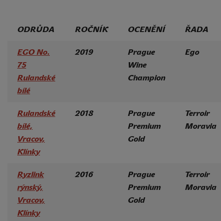
ODRŮDA
ROČNÍK
OCENĚNÍ
ŘADA
EGO No.
2019
Prague
Ego
75
Wine
Rulandské
Champion
bílé
Rulandské
2018
Prague
Terroir
bílé,
Premium
Moravia
Vracov,
Gold
Klínky
Ryzlink
2016
Prague
Terroir
rýnský,
Premium
Moravia
Vracov,
Gold
Klínky