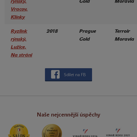
rýnský,
Gold
Moravia
Vracov,
Klínky
Ryzlink
2018
Prague
Terroir
rýnský,
Gold
Moravia
Lužice,
Na stráni
Sdílet na FB
Naše nejcennější úspěchy