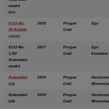
modré
bar.
EGO No.
2018
Prague
Ego
81 Ryzlink
Gold
rýnský
EGO No.
2017
Prague
Ego
1/59
Gold
Evolution
Rulandské
modré
Rulandské
2019
Prague
Herbariu
bílé
Gold
Moravic
Rulandské
2019
Prague
Herbariu
bílé
Gold
Moravic