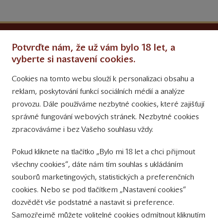
Ochrana osobních údajů
Potvrďte nám, že už vám bylo 18 let, a
Obchodní podmínky
vyberte si nastavení cookies.
Cookies na tomto webu slouží k personalizaci obsahu a
Přinášíme vám týdně
reklam, poskytování funkcí sociálních médií a analýze
tipy na Facebooku
provozu. Dále používáme nezbytné cookies, které zajišťují
Sledujte nás
správné fungování webových stránek. Nezbytné cookies
na Instagramu
zpracováváme i bez Vašeho souhlasu vždy.
Sledujte náš
Pokud kliknete na tlačítko „Bylo mi 18 let a chci přijmout
YouTube kanál
všechny cookies“, dáte nám tím souhlas s ukládáním
souborů marketingových, statistických a preferenčních
Přihlášení k odběru novinek
cookies. Nebo se pod tlačítkem „Nastavení cookies“
dozvědět vše podstatné a nastavit si preference.
Samozřejmě můžete volitelné cookies odmítnout kliknutím