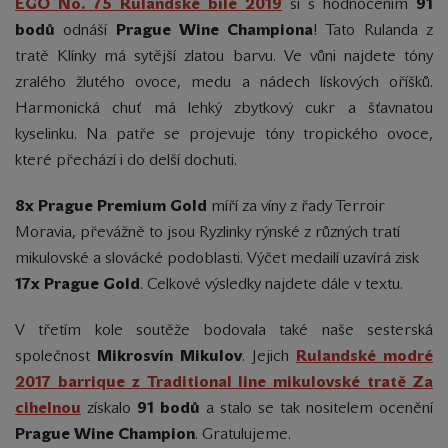
EGO No. 75 Rulandské bílé 2019
si s hodnocením
91
bodů
odnáší
Prague Wine Championa
! Tato Rulanda z
tratě Klínky má
sytější zlatou barvu. Ve vůni najdete tóny
zralého žlutého ovoce, medu a nádech lískových oříšků.
Harmonická chuť má lehký zbytkový cukr a šťavnatou
kyselinku. Na patře se projevuje tóny tropického ovoce,
které přechází i do delší dochuti.
8x Prague Premium Gold
míří za víny z řady Terroir
Moravia, převážně to jsou Ryzlinky rýnské z různých tratí
mikulovské a slovácké podoblasti. Výčet medailí uzavírá zisk
17x Prague Gold
. Celkové výsledky najdete dále v textu.
V třetím kole soutěže bodovala také naše sesterská
společnost
Mikrosvín Mikulov
. Jejich
Rulandské modré
2017 barrique z Traditional line mikulovské tratě Za
cihelnou
získalo
91 bodů
a stalo se tak nositelem ocenění
Prague Wine Champion
. Gratulujeme.