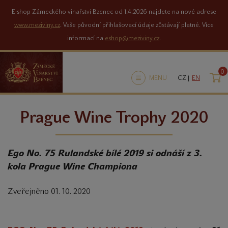
E-shop Zámeckého vinařství Bzenec od 1.4.2026 najdete na nové adrese
www.meziviny.cz
. Vaše původní přihlašovací údaje zůstávají platné. Více
informací na
eshop@meziviny.cz
.
0
K
MENU
CZ |
EN
Prague Wine Trophy 2020
Ego No. 75 Rulandské bílé 2019 si odnáší z 3.
kola Prague Wine Championa
Zveřejněno 01. 10. 2020