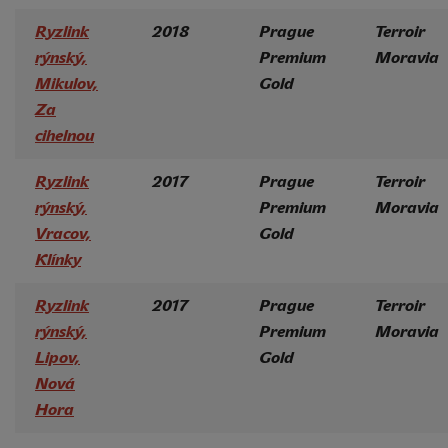
Ryzlink
2018
Prague
Terroir
rýnský,
Premium
Moravia
Mikulov,
Gold
Za
cihelnou
Ryzlink
2017
Prague
Terroir
rýnský,
Premium
Moravia
Vracov,
Gold
Klínky
Ryzlink
2017
Prague
Terroir
rýnský,
Premium
Moravia
Lipov,
Gold
Nová
Hora