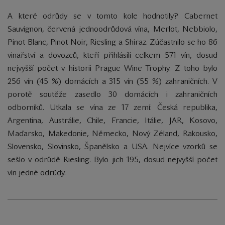
A které odrůdy se v tomto kole hodnotily? Cabernet
Sauvignon, červená jednoodrůdová vína, Merlot, Nebbiolo,
Pinot Blanc, Pinot Noir, Riesling a Shiraz. Zúčastnilo se ho 86
vinařství a dovozců, kteří přihlásili celkem 571 vín, dosud
nejvyšší počet v historii Prague Wine Trophy. Z toho bylo
256 vín (45 %) domácích a 315 vín (55 %) zahraničních. V
porotě soutěže zasedlo 30 domácích i zahraničních
odborníků. Utkala se vína ze 17 zemí: Česká republika,
Argentina, Austrálie, Chile, Francie, Itálie, JAR, Kosovo,
Maďarsko, Makedonie, Německo, Nový Zéland, Rakousko,
Slovensko, Slovinsko, Španělsko a USA. Nejvíce vzorků se
sešlo v odrůdě Riesling. Bylo jich 195, dosud nejvyšší počet
vín jedné odrůdy.