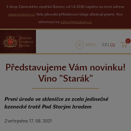
E-shop Zámeckého vinařství Bzenec od 1.4.2026 najdete na nové adrese
www.meziviny.cz
. Vaše původní přihlašovací údaje zůstávají platné. Více
informací na
eshop@meziviny.cz
.
0
K
MENU
CZ |
EN
Představujeme Vám novinku!
Víno "Starák"
První úroda ve skleničce ze zcela jedinečné
bzenecké tratě Pod Starým hradem
Zveřejněno 17. 08. 2021