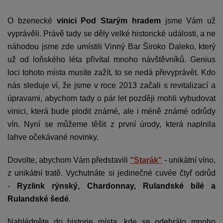
O bzenecké
vinici Pod Starým hradem
jsme Vám už
vyprávěli. Právě tady se děly velké historické události, a ne
náhodou jsme zde umístili Vinný Bar Široko Daleko, který
už od loňského léta přivítal mnoho návštěvníků. Genius
loci tohoto místa musíte zažít, to se nedá převyprávět. Kdo
nás sleduje ví, že jsme v roce 2013 začali s revitalizací a
úpravami, abychom tady o pár let později mohli vybudovat
vinici, která bude plodit známé, ale i méně známé odrůdy
vín. Nyní se můžeme těšit z první úrody, která naplnila
lahve očekávané novinky.
Dovolte, abychom Vám představili
"Starák"
- unikátní víno,
z unikátní tratě. Vychutnáte si jedinečné cuvée čtyř odrůd
-
Ryzlink rýnský, Chardonnay, Rulandské bílé a
Rulandské šedé
.
Nahlédněte do historie místa, kde se odehrálo mnoho