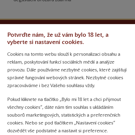
Ochrana osobních údajů
Potvrďte nám, že už vám bylo 18 let, a
Obchodní podmínky
vyberte si nastavení cookies.
Cookies na tomto webu slouží k personalizaci obsahu a
Přinášíme vám týdně
reklam, poskytování funkcí sociálních médií a analýze
tipy na Facebooku
provozu. Dále používáme nezbytné cookies, které zajišťují
Sledujte nás
správné fungování webových stránek. Nezbytné cookies
na Instagramu
zpracováváme i bez Vašeho souhlasu vždy.
Sledujte náš
Pokud kliknete na tlačítko „Bylo mi 18 let a chci přijmout
YouTube kanál
všechny cookies“, dáte nám tím souhlas s ukládáním
souborů marketingových, statistických a preferenčních
Přihlášení k odběru novinek
cookies. Nebo se pod tlačítkem „Nastavení cookies“
dozvědět vše podstatné a nastavit si preference.