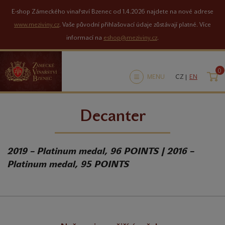
E-shop Zámeckého vinařství Bzenec od 1.4.2026 najdete na nové adrese
www.meziviny.cz
. Vaše původní přihlašovací údaje zůstávají platné. Více
informací na
eshop@meziviny.cz
.
0
K
MENU
CZ |
EN
Decanter
2019 – Platinum medal, 96 POINTS | 2016 –
Platinum medal, 95 POINTS