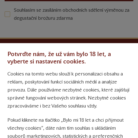
Souhlasím se zasíláním obchodních sdělení výměnou za
degustační brožuru zdarma
Ochrana osobních údajů
Potvrďte nám, že už vám bylo 18 let, a
Obchodní podmínky
vyberte si nastavení cookies.
Cookies na tomto webu slouží k personalizaci obsahu a
Přinášíme vám týdně
reklam, poskytování funkcí sociálních médií a analýze
tipy na Facebooku
provozu. Dále používáme nezbytné cookies, které zajišťují
Sledujte nás
správné fungování webových stránek. Nezbytné cookies
na Instagramu
zpracováváme i bez Vašeho souhlasu vždy.
Sledujte náš
Pokud kliknete na tlačítko „Bylo mi 18 let a chci přijmout
YouTube kanál
všechny cookies“, dáte nám tím souhlas s ukládáním
souborů marketingových, statistických a preferenčních