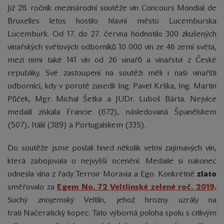
Již 28. ročník mezinárodní soutěže vín Concours Mondial de
Bruxelles letos hostilo hlavní město Lucemburska
Lucemburk. Od 17. do 27. června hodnotilo 300 zkušených
vinařských světových odborníků 10 000 vín ze 46 zemí světa,
mezi nimi také 141 vín od 26 vinařů a vinařství z České
republiky. Své zastoupení na soutěži měli i naši vinařští
odborníci, kdy v porotě zasedli Ing. Pavel Krška, Ing. Martin
Půček, Mgr. Michal Šetka a JUDr. Luboš Bárta. Nejvíce
medailí získala Francie (672), následovaná Španělskem
(507), Itálií (389) a Portugalskem (335).
Do soutěže jsme poslali hned několik velmi zajímavých vín,
která zabojovala o nejvyšší ocenění. Medaile si nakonec
odnesla vína z řady Terroir Moravia a Ego. Konkrétně
zlato
směřovalo za
Egem No. 72 Veltlínské zelené roč. 2019
.
Suchý znojemský Veltlín, jehož hrozny uzrály na
trati Načeratický kopec. Tato výborná poloha spolu s citlivým