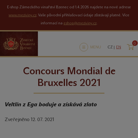
E-shop Zámeckého vinařství Bzenec od 1.4.2026 najdete na nové adrese
www.meziviny.cz
. Vaše původní přihlašovací údaje zůstávají platné. Více
informací na
eshop@meziviny.cz
.
0
K
MENU
CZ |
EN
Concours Mondial de
Bruxelles 2021
Veltlín z Ega boduje a získává zlato
Zveřejněno 12. 07. 2021