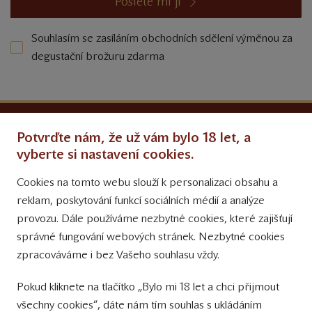
Pošlete mi ji
Souhlasím se zasíláním obchodních sdělení výměnou za
degustační brožuru zdarma
Ochrana osobních údajů
Potvrďte nám, že už vám bylo 18 let, a
Obchodní podmínky
vyberte si nastavení cookies.
Cookies na tomto webu slouží k personalizaci obsahu a
Přinášíme vám týdně
reklam, poskytování funkcí sociálních médií a analýze
tipy na Facebooku
provozu. Dále používáme nezbytné cookies, které zajišťují
Sledujte nás
správné fungování webových stránek. Nezbytné cookies
na Instagramu
zpracováváme i bez Vašeho souhlasu vždy.
Sledujte náš
Pokud kliknete na tlačítko „Bylo mi 18 let a chci přijmout
YouTube kanál
všechny cookies“, dáte nám tím souhlas s ukládáním