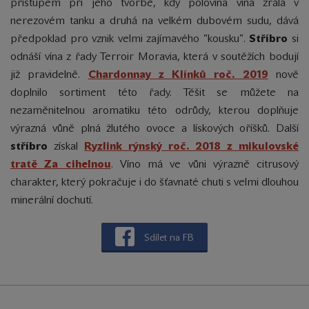
přístupem při jeho tvorbě, kdy polovina vína zrála v
nerezovém tanku a druhá na velkém dubovém sudu, dává
předpoklad pro vznik velmi zajímavého "kousku".
Stříbro
si
odnáší vína z řady Terroir Moravia, která v soutěžích bodují
již pravidelně.
Chardonnay z Klínků roč. 2019
nově
doplnilo sortiment této řady. Těšit se můžete na
nezaměnitelnou aromatiku této odrůdy, kterou doplňuje
výrazná vůně plná žlutého ovoce a lískových oříšků. Další
stříbro
získal
Ryzlink rýnský roč. 2018 z mikulovské
tratě Za cihelnou
. Víno má ve vůni výrazně citrusový
charakter, který pokračuje i do šťavnaté chuti s velmi dlouhou
minerální dochutí.
Sdílet na FB