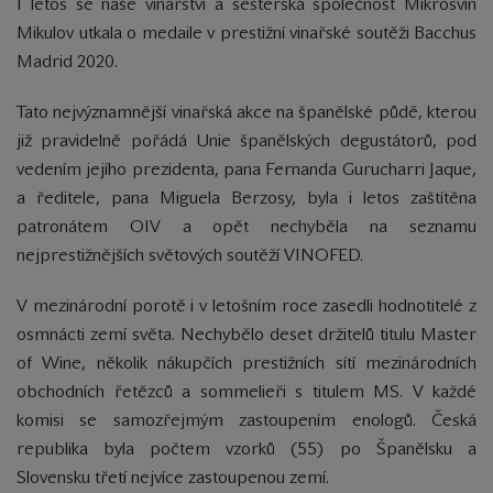
I letos se naše vinařství a sesterská společnost Mikrosvín
Mikulov utkala o medaile v prestižní vinařské soutěži Bacchus
Madrid 2020.
Tato nejvýznamnější vinařská akce na španělské půdě, kterou
již pravidelně pořádá Unie španělských degustátorů, pod
vedením jejího prezidenta, pana Fernanda Gurucharri Jaque,
a ředitele, pana Miguela Berzosy, byla i letos zaštítěna
patronátem OIV a opět nechyběla na seznamu
nejprestižnějších světových soutěží VINOFED.
V mezinárodní porotě i v letošním roce zasedli hodnotitelé z
osmnácti zemí světa. Nechybělo deset držitelů titulu Master
of Wine, několik nákupčích prestižních sítí mezinárodních
obchodních řetězců a sommelieři s titulem MS. V každé
komisi se samozřejmým zastoupením enologů. Česká
republika byla počtem vzorků (55) po Španělsku a
Slovensku třetí nejvíce zastoupenou zemí.