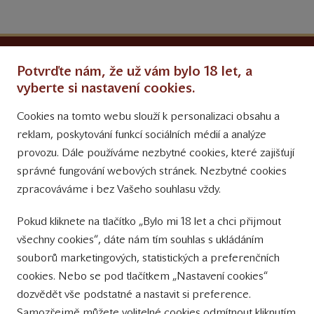
Ochrana osobních údajů
Potvrďte nám, že už vám bylo 18 let, a
Obchodní podmínky
vyberte si nastavení cookies.
Cookies na tomto webu slouží k personalizaci obsahu a
Přinášíme vám týdně
reklam, poskytování funkcí sociálních médií a analýze
tipy na Facebooku
provozu. Dále používáme nezbytné cookies, které zajišťují
Sledujte nás
správné fungování webových stránek. Nezbytné cookies
na Instagramu
zpracováváme i bez Vašeho souhlasu vždy.
Sledujte náš
Pokud kliknete na tlačítko „Bylo mi 18 let a chci přijmout
YouTube kanál
všechny cookies“, dáte nám tím souhlas s ukládáním
souborů marketingových, statistických a preferenčních
Přihlášení k odběru novinek
cookies. Nebo se pod tlačítkem „Nastavení cookies“
dozvědět vše podstatné a nastavit si preference.
Samozřejmě můžete volitelné cookies odmítnout kliknutím