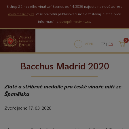
E-shop Zámeckého vinařství Bzenec od 1.4.2026 najdete na nové adrese
www.meziviny.cz
. Vaše původní přihlašovací údaje zůstávají platné. Více
informací na
eshop@meziviny.cz
.
0
K
MENU
CZ |
EN
Bacchus Madrid 2020
Zlaté a stříbrné medaile pro české vinaře míří ze
Španělska
Zveřejněno 17. 03. 2020