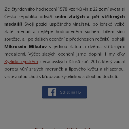
Ze čtyřdenního hodnocení 1578 vzorků vín z 22 zemí světa si
Česká republika odváží
sedm zlatých a pět stříbrných
medailí
! Svoji pozici úspěšného vinařství, po loňské velké
zlaté medaili a nejlépe hodnoceném suchém bílém vínu
soutěže, a i po dalších ocenění z předchozích ročníků, obhájil
Mikrosvín Mikulov
s jednou zlatou a dvěma stříbrnými
medailemi. Výčet zlatých ocenění jsme doplnili i my díky
Ryzlinku rýnském
z vracovských Klínků roč. 2017, který zaujal
porotu vůní
zralých meruněk a lipového květu a uhlazenou,
vrstevnatou chutí s křupavou kyselinkou a dlouhou dochutí.
Sdílet na FB