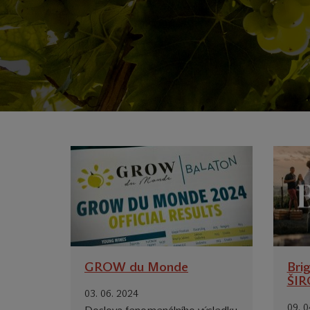
GROW du Monde
Bri
ŠI
03. 06. 2024
09. 0