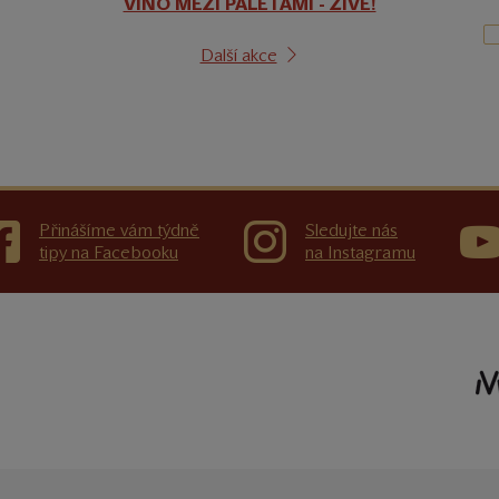
VÍNO MEZI PALETAMI - ŽIVĚ!
Další akce
Přinášíme vám týdně
Sledujte nás
tipy na Facebooku
na Instagramu