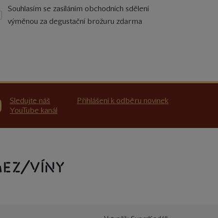
Souhlasím se zasíláním obchodních sdělení
výměnou za degustační brožuru zdarma
Sledujte náš
Přihlášení k odběru novinek
YouTube kanál