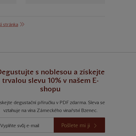
í stránka
egustujte s noblesou a získejte
trvalou slevu 10% v našem E-
shopu
ískejte degustační příručku v PDF zdarma. Sleva se
vztahuje na vína Zámeckého vinařství Bzenec.
Pošlete mi ji