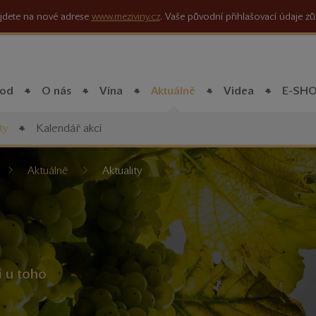
jdete na nové adrese
www.meziviny.cz
. Vaše původní přihlašovací údaje zů
od
O nás
Vína
Aktuálně
Videa
E-SH
ty
Kalendář akcí
íte
Aktuálně
Aktuality
i u toho