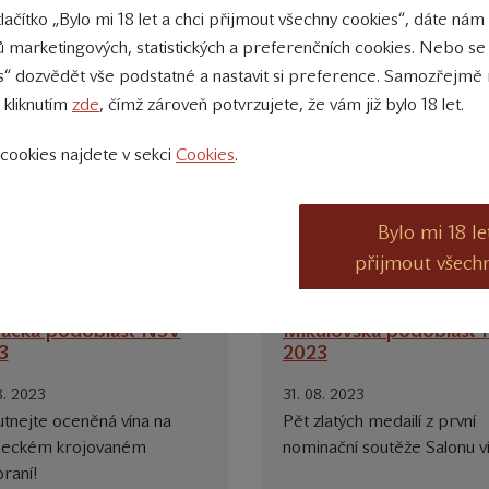
tomartinská, mladá r. 2023 i
tlačítko „Bylo mi 18 let a chci přijmout všechny cookies“, dáte nám
ilová.
 marketingových, statistických a preferenčních cookies. Nebo se
s“ dozvědět vše podstatné a nastavit si preference. Samozřejmě 
1. 2023 15:00 do 22:00
 kliknutím
zde
, čímž zároveň potvrzujete, že vám již bylo 18 let.
cookies najdete v sekci
Cookies
.
Bylo mi 18 le
přijmout všech
vácká podoblast NSV
Mikulovská podoblast
3
2023
8. 2023
31. 08. 2023
tnejte oceněná vína na
Pět zlatých medailí z první
eckém krojovaném
nominační soutěže Salonu v
braní!