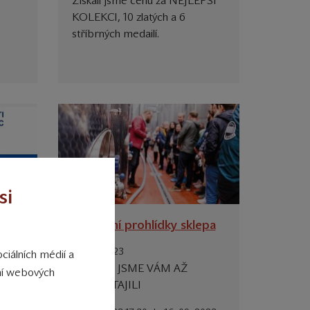
Získali jsme cenu za NEJLEPŠÍ
KOLEKCI, 10 zlatých a 6
stříbrných medailí.
si
ckém
Speciální prohlídky sklepa
12. 09. 2023
ciálních médií a
aneb CO JSME VÁM AŽ
ání webových
řství
DOTEĎ TAJILI