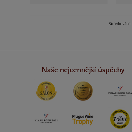
Stránkování:
Naše nejcennější úspěchy