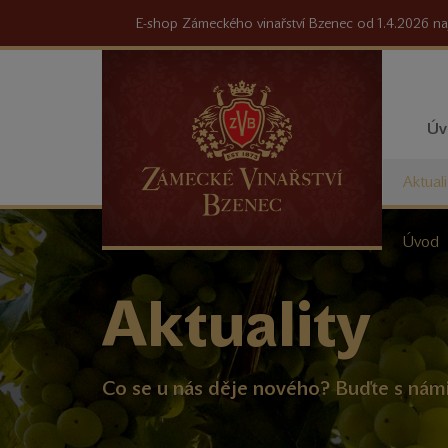
E-shop Zámeckého vinařství Bzenec od 1.4.2026 na
Úv
Aktuali
Nacház
Úvod
se
zde:
Aktuality
Co se u nás děje nového? Buďte s nám