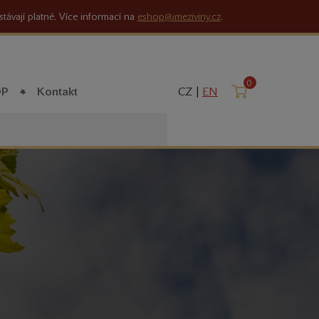
stávají platné. Více informací na
eshop@meziviny.cz
.
0
Košík
OP
Kontakt
CZ |
EN