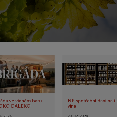
gáda ve vinném baru
NE spotřební dani na t
ROKO DALEKO
vína
4. 2024
20. 02. 2024