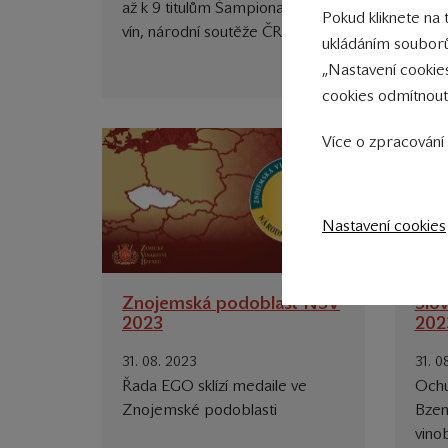
až k 9 titulům Šampiona Salonu
- Sva
Pokud kliknete na 
vín, národní soutěže ČR.
meda
ukládáním souborů
„Nastavení cookie
11. 1
cookies odmítnout
Více o zpracování 
Nastavení cookies
Znojemská podoblast NSV
Slo
2023
202
31. 08. 2023
31. 0
Řada EGO sklízí medaile ve
Ochu
Znojemské podoblasti
Bzen
vino