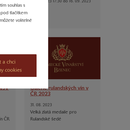
15. 09. 2023 17:30 do 16. 09. 2023
 tím souhlas s
19:00
 pod tlačítkem
můžete volitelné
t a chci
ny cookies
 NSV
Galerie rulandských vín v
ČR 2023
31. 08. 2023
Velká zlatá medaile pro
ín ČR
Rulandské šedé