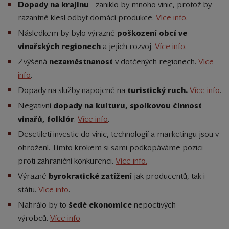
Dopady na krajinu
- zaniklo by mnoho vinic, protož by
razantně klesl odbyt domácí produkce.
Více info
.
Následkem by bylo výrazné
poškození obcí ve
vinařských regionech
a jejich rozvoj.
Více info
.
Zvýšená
nezaměstnanost
v dotčených regionech.
Více
info
.
Dopady na služby napojené na
turistický ruch.
Více info
.
Negativní
dopady na kulturu, spolkovou činnost
vinařů, folklór
.
Více info
.
Desetiletí investic do vinic, technologií a marketingu jsou v
ohrožení. Tímto krokem si sami podkopáváme pozici
proti zahraniční konkurenci
.
Více info.
Výrazné
byrokratické zatížení
jak producentů, tak i
státu.
Více info
.
Nahrálo by to
šedé ekonomice
nepoctivých
výrobců.
Více info
.