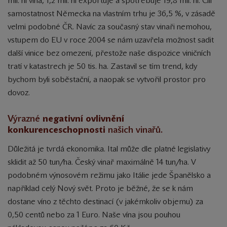
mil. hl vína, 1,2 mil. hl exportuje a spotřebuje 19,8 mil. hl. Čili
samostatnost Německa na vlastním trhu je 36,5 %, v zásadě
velmi podobné ČR. Navíc za současný stav vinaři nemohou,
vstupem do EU v roce 2004 se nám uzavřela možnost sadit
další vinice bez omezení, přestože naše dispozice viničních
tratí v katastrech je 50 tis. ha. Zastavil se tím trend, kdy
bychom byli soběstační, a naopak se vytvořil prostor pro
dovoz.
Výrazné
negativní ovlivnění
konkurenceschopnosti
našich vinařů.
Důležitá je tvrdá ekonomika. Ital může dle platné legislativy
sklidit až 50 tun/ha. Český vinař maximálně 14 tun/ha. V
podobném výnosovém režimu jako Itálie jede Španělsko a
například celý Nový svět. Proto je běžné, že se k nám
dostane víno z těchto destinací (v jakémkoliv objemu) za
0,50 centů nebo za 1 Euro. Naše vína jsou pouhou