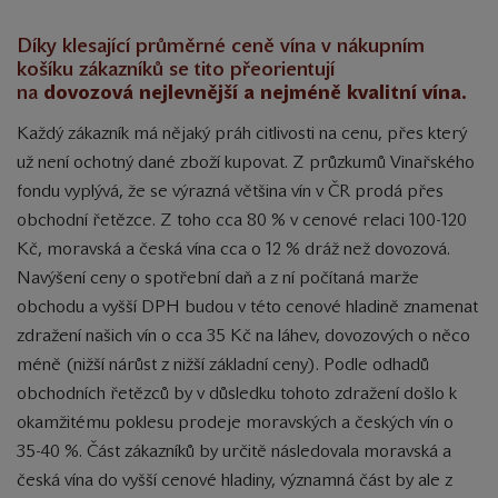
Díky klesající průměrné ceně vína v nákupním
košíku zákazníků se tito přeorientují
na
dovozová
nejlevnější a nejméně kvalitní vína.
Každý zákazník má nějaký práh citlivosti na cenu, přes který
už není ochotný dané zboží kupovat. Z průzkumů Vinařského
fondu vyplývá, že se výrazná většina vín v ČR prodá přes
obchodní řetězce. Z toho cca 80 % v cenové relaci 100-120
Kč, moravská a česká vína cca o 12 % dráž než dovozová.
Navýšení ceny o spotřební daň a z ní počítaná marže
obchodu a vyšší DPH budou v této cenové hladině znamenat
zdražení našich vín o cca 35 Kč na láhev, dovozových o něco
méně (nižší nárůst z nižší základní ceny). Podle odhadů
obchodních řetězců by v důsledku tohoto zdražení došlo k
okamžitému poklesu prodeje moravských a českých vín o
35-40 %. Část zákazníků by určitě následovala moravská a
česká vína do vyšší cenové hladiny, významná část by ale z