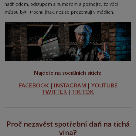
nadhledem, odstupem a humorem a poznejte, že věci
můžou být i trochu jinak, než se prezentují v médiích.
Najdete na sociálních sítích:
FACEBOOK
|
INSTAGRAM
|
YOUTUBE
TWITTER
|
TIK TOK
Proč nezavést spotřební daň na tichá
vína?