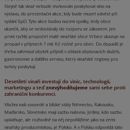
Stejně tak vinař nebude motivován poskytovat víno na
výstavu, do prezentační akce, kdy bude muset odvést při
vydání SpD. Tyto akce budou nuceni spolky, tedy obce
ukončit, aby se nedostávaly do rozporu se zákonem. Jen
první rychlý propočet malé vinařské obce Vrbice ukazuje na
propad v příjmech 7 mil. Kč ročně pro obec. Do dopadů je
třeba zahrnout úbytek příjmů v oblasti ubytovacích služeb,
gastronomie a dalšího servisu, který vinařské regiony pro
turisty poskytují.
Desetiletí vinaři investují do vinic, technologií,
marketingu a teď
znevýhodňujeme
sami sebe proti
zahraniční konkurenci.
Všichni naši sousedé a blízké státy Německo, Rakousko,
Maďarsko, Slovensko mají sazbu nulovou. Jediný, kdo sazbu
uplatňuje, ale rozhodně na něj nepohlížíme jako na zemi
vinařsky producentskou, je Polsko. A v Polsku odpovídá tato