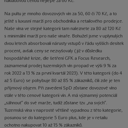
nákladovou cenou nejlépe za 60 Kč.
Na pultu je mnoho dovozových vín za 50, 60 či 70 Kč, a to
ještě s luxusní marží pro obchodníka a retailového prodejce.
Naše vína ve stejné kategorii tam naleznete za 80 až 120 Kč
s minimální marží pro naše vinaře. Bohužel jsme v uplynulých
dvou letech absorbovali nárusty vstupů v řádu vyšších desítek
procent, avšak ceny se nezvyšovaly (již v důsledku
hospodářské krize, dle šetření GFK a Focus Research,
zaznamenal prodej tuzemských vín propad ve výši 9 % za
rok 2022 a 13 % za první kvartál 2023). V této kategorii (do 4
až 5 Euro) se pohybuje 80 až 85 % zákazníků, čili zde je ten
příjmový objem. Při zavedení SpD zůstane dovozové víno
stále v této cenové kategorii vín. A má významný potenciál
„sáhnout“ do své marže, tudíž zůstane tzv. „na svých“.
Tuzemská vína v naprosté většině vypadnou z této kategorie,
posunou se do kategorie 5 Euro plus, kde je v retailu
ochotno nakupovat 10 až 15 % zákazníků.