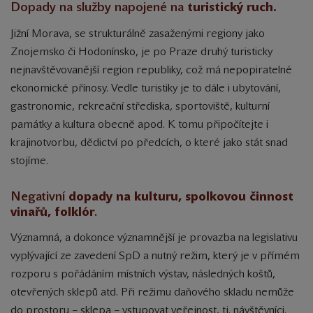
Dopady na služby napojené na
turistický ruch.
Jižní Morava, se strukturálně zasaženými regiony jako
Znojemsko či Hodonínsko, je po Praze druhý turisticky
nejnavštěvovanější region republiky, což má nepopiratelné
ekonomické přínosy. Vedle turistiky je to dále i ubytování,
gastronomie, rekreační střediska, sportoviště, kulturní
památky a kultura obecně apod. K tomu připočítejte i
krajinotvorbu, dědictví po předcích, o které jako stát snad
stojíme.
Negativní
dopady na kulturu, spolkovou činnost
vinařů, folklór
.
Významná, a dokonce významnější je provazba na legislativu
vyplývající ze zavedení SpD a nutný režim, který je v přímém
rozporu s pořádáním místních výstav, následných koštů,
otevřených sklepů atd. Při režimu daňového skladu nemůže
do prostoru – sklepa – vstupovat veřejnost, tj. návštěvníci.