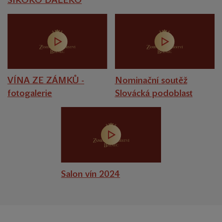
VÍNA ZE ZÁMKŮ -
Nominační soutěž
fotogalerie
Slovácká podoblast
Salon vín 2024