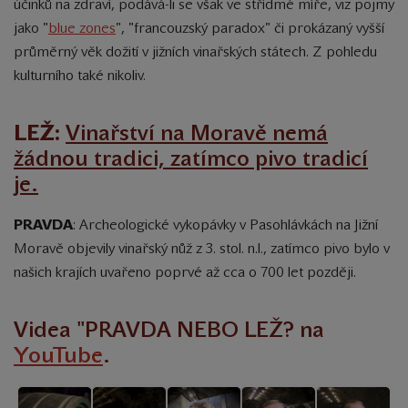
účinků na zdraví, podává-li se však ve střídmé míře, viz pojmy
jako "
blue zones
", "francouzský paradox" či prokázaný vyšší
průměrný věk dožití v jižních vinařských státech.
Z pohledu
kulturního také nikoliv.
LEŽ:
Vinařství na Moravě nemá
žádnou tradici, zatímco pivo tradicí
je.
PRAVDA
: Archeologické vykopávky v Pasohlávkách na Jižní
Moravě objevily vinařský nůž z 3. stol. n.l., zatímco pivo bylo v
našich krajích uvařeno poprvé až cca o 700 let později.
Videa "PRAVDA NEBO LEŽ? na
YouTube
.