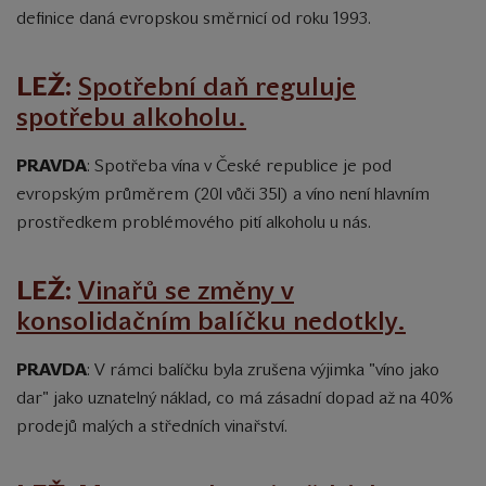
definice daná evropskou směrnicí od roku 1993.
LEŽ:
Spotřební daň reguluje
spotřebu alkoholu.
PRAVDA
:
Spotřeba vína v České republice je pod
evropským průměrem (20l vůči 35l) a víno není hlavním
prostředkem problémového pití alkoholu u nás.
LEŽ:
Vinařů se změny v
konsolidačním balíčku nedotkly.
PRAVDA
: V rámci balíčku byla zrušena výjimka "víno jako
dar" jako uznatelný náklad, co má zásadní dopad až na 40%
prodejů malých a středních vinařství.