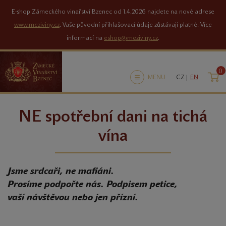
E-shop Zámeckého vinařství Bzenec od 1.4.2026 najdete na nové adrese
www.meziviny.cz
. Vaše původní přihlašovací údaje zůstávají platné. Více
informací na
eshop@meziviny.cz
.
0
K
MENU
CZ |
EN
NE spotřební dani na tichá
vína
Jsme srdcaři, ne mafiáni.
Prosíme podpořte nás. Podpisem petice,
vaší návštěvou nebo jen přízní.