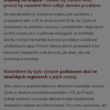
protož by razantně klesl odbyt domácí produkce.
Nezanedbatelný je dopad na krajinu, kde počítáme s
propadem vinic o 35 % až na úroveň 10 tis. ha. Opět se
dostáváme do přímého rozporu s prohlášením vlády, která
na této úrovni chce rozšiřovat ekologické zemědělské
plochy, rozvíjet farmářský koncept produkce a budovat
udržitelnou krajinu. Přesné faktory, které posledních 5 let
intenzivně budujeme a do kterých, jak vinař, tak stát
investoval a investuje.
Následkem by bylo výrazné
poškození obcí ve
vinařských regionech
a jejich rozvoj.
Víno, vinice a vinařská kultura je důvodem masivního turismu
(JmK je druhým nejnavštěvovanějším v ČR po Praze).
Jednak zvýšená cena bude důvodem nižší návštěvnosti
vinařských regionů za účelem koupě. Pro cenu samotnou, ale