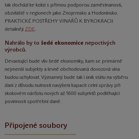
tak dochází ke kolizi s přímou podporou zaměstnanosti,
obzvláště v regionech jako Znojemsko a Hodonínsko.
PRAKTICKÉ POSTŘEHY VINAŘŮ K BYROKRACII
detailněji
ZDE
.
Nahrálo by to
šedé ekonomice
nepoctivých
výrobců.
Devastující bude vliv šedé ekonomiky, kam se primárně
nejmenší subjekty a levně obchodovaná dovozová vína
budou uchylovat. Významný bude tak i únik státu na výběru
daní z důvodu nutnosti navýšení kapacit celní správy při
skokovém nárůstu nových až 1600 subjektů podléhající
povinnosti spotřební daně.
Připojené soubory