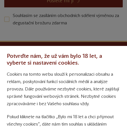
Pošlete mi ji
Souhlasím se zasíláním obchodních sdělení výměnou za
degustační brožuru zdarma
Ochrana osobních údajů
Potvrďte nám, že už vám bylo 18 let, a
Obchodní podmínky
vyberte si nastavení cookies.
Cookies na tomto webu slouží k personalizaci obsahu a
Přinášíme vám týdně
reklam, poskytování funkcí sociálních médií a analýze
tipy na Facebooku
provozu. Dále používáme nezbytné cookies, které zajišťují
Sledujte nás
správné fungování webových stránek. Nezbytné cookies
na Instagramu
zpracováváme i bez Vašeho souhlasu vždy.
Sledujte náš
Pokud kliknete na tlačítko „Bylo mi 18 let a chci přijmout
YouTube kanál
všechny cookies“, dáte nám tím souhlas s ukládáním