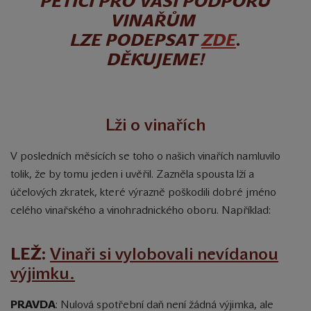
PETICI PRO VAŠI PODPORU
VINAŘŮM
LZE PODEPSAT
ZDE
.
DĚKUJEME!
Lži o vinařích
V posledních měsících se toho o našich vinařích namluvilo
tolik, že by tomu jeden i uvěřil. Zazněla spousta lží a
účelových zkratek, které výrazně poškodili dobré jméno
celého vinařského a vinohradnického oboru. Například:
LEŽ:
Vinaři si vylobovali nevídanou
výjimku.
PRAVDA
: Nulová spotřební daň není žádná výjimka, ale