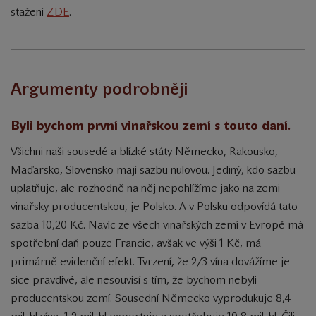
stažení
ZDE
.
Argumenty podrobněji
Byli bychom první vinařskou zemí s touto daní
.
Všichni naši sousedé a blízké státy Německo, Rakousko,
Maďarsko, Slovensko mají sazbu nulovou. Jediný, kdo sazbu
uplatňuje, ale rozhodně na něj nepohlížíme jako na zemi
vinařsky producentskou, je Polsko. A v Polsku odpovídá tato
sazba 10,20 Kč. Navíc ze všech vinařských zemí v Evropě má
spotřební daň pouze Francie, avšak ve výši 1 Kč, má
primárně evidenční efekt. Tvrzení, že 2/3 vína dovážíme je
sice pravdivé, ale nesouvisí s tím, že bychom nebyli
producentskou zemí. Sousední Německo vyprodukuje 8,4