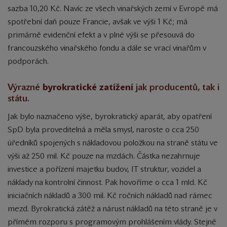
sazba 10,20 Kč. Navíc ze všech vinařských zemí v Evropě má
spotřební daň pouze Francie, avšak ve výši 1 Kč; má
primárně evidenční efekt a v plné výši se přesouvá do
francouzského vinařského fondu a dále se vrací vinařům v
podporách.
Výrazné
byrokratické zatížení
jak producentů, tak i
státu.
Jak bylo naznačeno výše, byrokratický aparát, aby opatření
SpD byla proveditelná a měla smysl, naroste o cca 250
úředníků spojených s nákladovou položkou na straně státu ve
výši až 250 mil. Kč pouze na mzdách. Částka nezahrnuje
investice a pořízení majetku budov, IT struktur, vozidel a
náklady na kontrolní činnost. Pak hovoříme o cca 1 mld. Kč
iniciačních nákladů a 300 mil. Kč ročních nákladů nad rámec
mezd. Byrokratická zátěž a nárust nákladů na této straně je v
přímém rozporu s programovým prohlášením vlády. Stejně