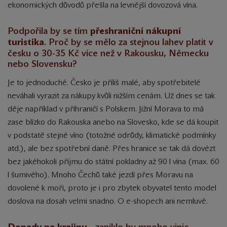
ekonomických důvodů přešla na levnější dovozová vína.
Podpořila by se tím
přeshraniční nákupní
turistika
. Proč by se mělo za stejnou lahev platit v
česku o 30-35 Kč více než v Rakousku, Německu
nebo Slovensku?
Je to jednoduché. Česko je příliš malé, aby spotřebitelé
neváhali vyrazit za nákupy kvůli nižším cenám. Už dnes se tak
děje například v příhraničí s Polskem. Jižní Morava to má
zase blízko do Rakouska anebo na Slovesko, kde se dá koupit
v podstatě stejné víno (totožné odrůdy, klimatické podmínky
atd.), ale bez spotřební daně. Přes hranice se tak dá dovézt
bez jakéhokoli příjmu do státní pokladny až 90 l vína (max. 60
l šumivého). Mnoho Čechů také jezdí přes Moravu na
dovolené k moři, proto je i pro zbytek obyvatel tento model
doslova na dosah velmi snadno. O e-shopech ani nemluvě.
Dopady na krajinu
- zaniklo by mnoho vinic,