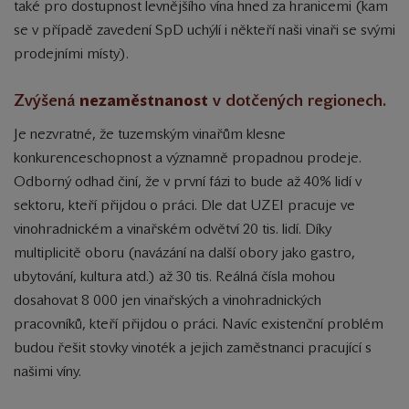
také pro dostupnost levnějšího vína hned za hranicemi (kam
se v případě zavedení SpD uchýlí i někteří naši vinaři se svými
prodejními místy).
Zvýšená
nezaměstnanost
v dotčených regionech.
Je nezvratné, že tuzemským vinařům klesne
konkurenceschopnost a významně propadnou prodeje.
Odborný odhad činí, že v první fázi to bude až 40% lidí v
sektoru, kteří přijdou o práci. Dle dat UZEI pracuje ve
vinohradnickém a vinařském odvětví 20 tis. lidí. Díky
multiplicitě oboru (navázání na další obory jako gastro,
ubytování, kultura atd.) až 30 tis. Reálná čísla mohou
dosahovat 8 000 jen vinařských a vinohradnických
pracovníků, kteří přijdou o práci. Navíc existenční problém
budou řešit stovky vinoték a jejich zaměstnanci pracující s
našimi víny.