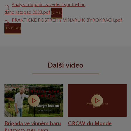
Analyza-dopadu-zavedeni-spotrebni-
dane_listopad_2023.pdf
[2 MB]
PRAKTICKE POSTREHY VINARU K BYROKRACII.pdf
[177.61 kB]
Další video
Brigáda ve vinném baru
GROW du Monde
ŠIROKO DALEKO