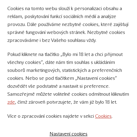
Cookies na tomto webu slouží k personalizaci obsahu a
Přinášíme vám týdně
reklam, poskytování funkcí sociálních médií a analýze
tipy na Facebooku
provozu. Dále používáme nezbytné cookies, které zajišťují
Sledujte nás
správné fungování webových stránek. Nezbytné cookies
na Instagramu
zpracováváme i bez Vašeho souhlasu vždy.
Sledujte náš
Pokud kliknete na tlačítko „Bylo mi 18 let a chci přijmout
YouTube kanál
všechny cookies“, dáte nám tím souhlas s ukládáním
souborů marketingových, statistických a preferenčních
Přihlášení k odběru novinek
cookies. Nebo se pod tlačítkem „Nastavení cookies“
dozvědět vše podstatné a nastavit si preference.
Samozřejmě můžete volitelné cookies odmítnout kliknutím
zde
, čímž zároveň potvrzujete, že vám již bylo 18 let.
Více o zpracování cookies najdete v sekci
Cookies
.
© 2011 – 2019 - Zámecké vinařství Bzenec s.r.o.
Vytvořili:
SuperKodéři
Nastavení cookies