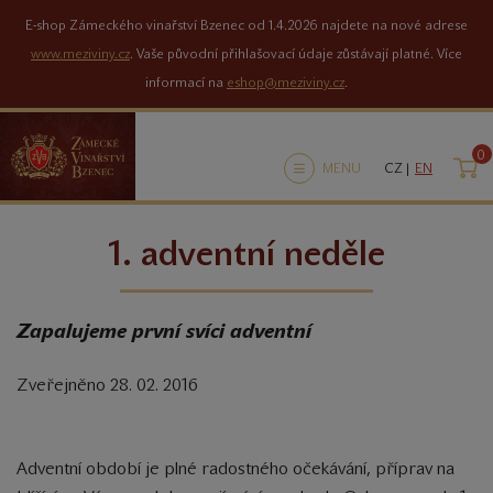
E-shop Zámeckého vinařství Bzenec od 1.4.2026 najdete na nové adrese
www.meziviny.cz
. Vaše původní přihlašovací údaje zůstávají platné. Více
informací na
eshop@meziviny.cz
.
0
K
MENU
CZ |
EN
1. adventní neděle
Zapalujeme první svíci adventní
Zveřejněno 28. 02. 2016
Adventní období je plné radostného očekávání, příprav na