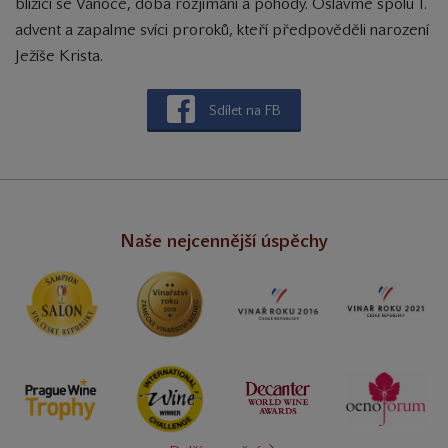
blížící se Vánoce, doba rozjímání a pohody. Oslavme spolu 1.
advent a zapalme svíci proroků, kteří předpověděli narození
Ježíše Krista.
Sdílet na FB
Naše nejcennější úspěchy