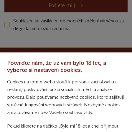
Pošlete mi ji
Souhlasím se zasíláním obchodních sdělení výměnou za
degustační brožuru zdarma
Ochrana osobních údajů
Potvrďte nám, že už vám bylo 18 let, a
Obchodní podmínky
vyberte si nastavení cookies.
Cookies na tomto webu slouží k personalizaci obsahu a
Přinášíme vám týdně
reklam, poskytování funkcí sociálních médií a analýze
tipy na Facebooku
provozu. Dále používáme nezbytné cookies, které zajišťují
Sledujte nás
správné fungování webových stránek. Nezbytné cookies
na Instagramu
zpracováváme i bez Vašeho souhlasu vždy.
Sledujte náš
Pokud kliknete na tlačítko „Bylo mi 18 let a chci přijmout