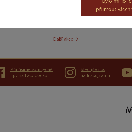
Bylo mi 18 le
STARÁK RETRO MEJDAN
přijmout všech
14. 11. 2026 15:30 do 22:00
VÍNO MEZI PALETAMI - ŽIVĚ!
Další akce
Přinášíme vám týdně
Sledujte nás
tipy na Facebooku
na Instagramu