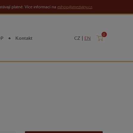
stávají platné. Více informací na
eshop@meziviny.cz
.
0
Košík
OP
Kontakt
CZ |
EN