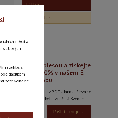
Přihlášení
si
Ztracené heslo
ciálních médií a
ání webových
egustujte s noblesou a získejte
 tím souhlas s
trvalou slevu 10% v našem E-
 pod tlačítkem
shopu
můžete volitelné
ískejte degustační příručku v PDF zdarma. Sleva se
vztahuje na vína Zámeckého vinařství Bzenec.
Pošlete mi ji