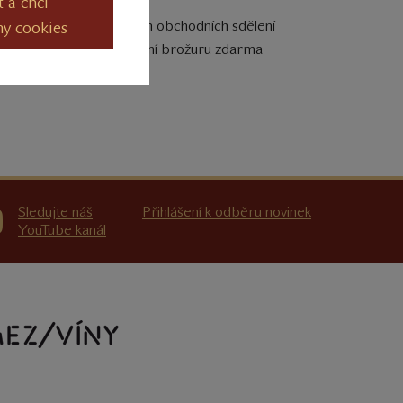
t a chci
Souhlasím se zasíláním obchodních sdělení
ny cookies
výměnou za degustační brožuru zdarma
Sledujte náš
Přihlášení k odběru novinek
YouTube kanál