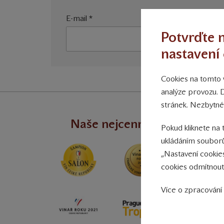
E-mail
*
Potvrďte n
nastavení 
Cookies na tomto w
analýze provozu. 
stránek. Nezbytné
Naše nejcennější úspěchy
Pokud kliknete na 
ukládáním souborů
„Nastavení cookie
cookies odmítnout
Více o zpracování 