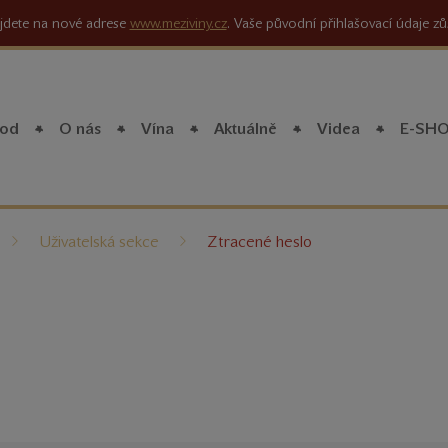
jdete na nové adrese
www.meziviny.cz
. Vaše původní přihlašovací údaje zů
od
O nás
Vína
Aktuálně
Videa
E-SH
íte
Uživatelská sekce
Ztracené heslo