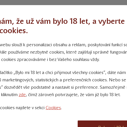
ám, že už vám bylo 18 let, a vyberte 
Poslat zapomenuté heslo
cookies.
ebu slouží k personalizaci obsahu a reklam, poskytování funkcí so
Dále používáme nezbytné cookies, které zajišťují správné fungov
 cookies zpracováváme i bez Vašeho souhlasu vždy.
Kalendář akcí
D
tlačítko „Bylo mi 18 let a chci přijmout všechny cookies“, dáte nám
 marketingových, statistických a preferenčních cookies. Nebo se
08. 08. 2026 19:00 do 22:00
s“ dozvědět vše podstatné a nastavit si preference. Samozřejmě 
Palo Hoďa na Staráku
 kliknutím
zde
, čímž zároveň potvrzujete, že vám již bylo 18 let.
Z
15. 08. 2026 14:00 do 21:00
cookies najdete v sekci
Cookies
.
VÍNA ZE ZÁMKŮ
29. 08. 2026 17:00 do 22:00