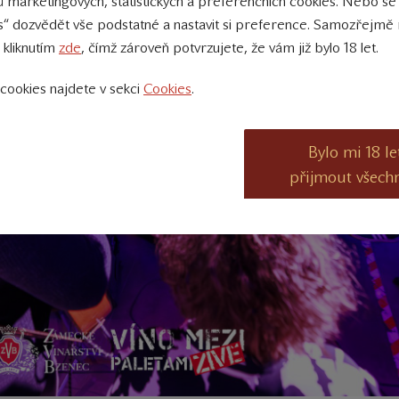
 marketingových, statistických a preferenčních cookies. Nebo se
s“ dozvědět vše podstatné a nastavit si preference. Samozřejmě 
 kliknutím
zde
, čímž zároveň potvrzujete, že vám již bylo 18 let.
cookies najdete v sekci
Cookies
.
Bylo mi 18 le
přijmout všech