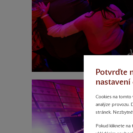
Potvrďte n
nastavení 
Cookies na tomto w
analýze provozu. 
stránek. Nezbytné
Pokud kliknete na 