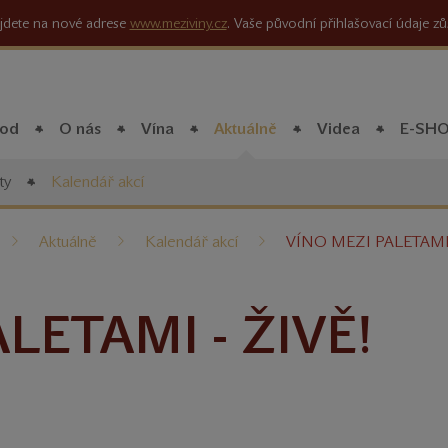
jdete na nové adrese
www.meziviny.cz
. Vaše původní přihlašovací údaje zů
od
O nás
Vína
Aktuálně
Videa
E-SH
ty
Kalendář akcí
íte
Aktuálně
Kalendář akcí
VÍNO MEZI PALETAMI 
LETAMI - ŽIVĚ!