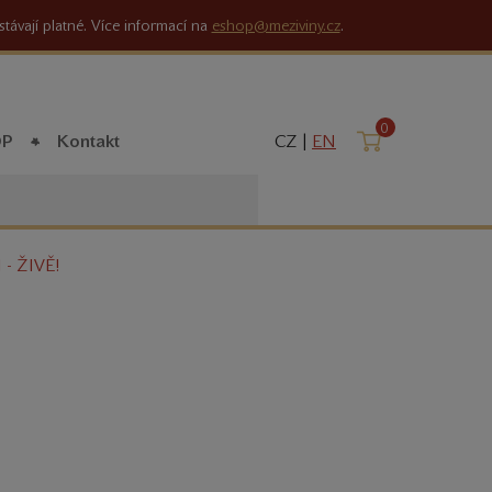
stávají platné. Více informací na
eshop@meziviny.cz
.
0
Košík
OP
Kontakt
CZ |
EN
- ŽIVĚ!