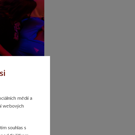
si
ciálních médií a
ání webových
 tím souhlas s