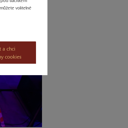
 pod tlačítkem
můžete volitelné
t a chci
ny cookies