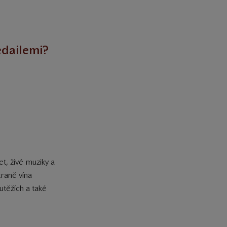
edailemi?
t, živé muziky a
traně vína
utěžích a také