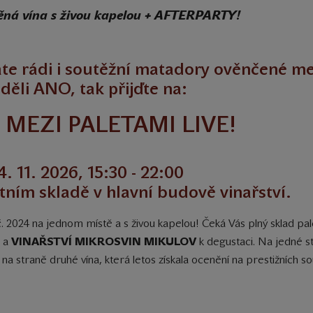
ěná vína s živou kapelou + AFTERPARTY!
áte rádi i soutěžní matadory ověnčené m
děli ANO, tak přijďte na:
 MEZI PALETAMI LIVE!
4. 11. 2026, 15:30 - 22:00
tním skladě v hlavní budově vinařství.
. 2024 na jednom místě a s živou kapelou! Čeká Vás plný sklad pale
a
VINAŘSTVÍ MIKROSVIN MIKULOV
k degustaci. Na jedné s
 na straně druhé vína, která letos získala ocenění na prestižních so