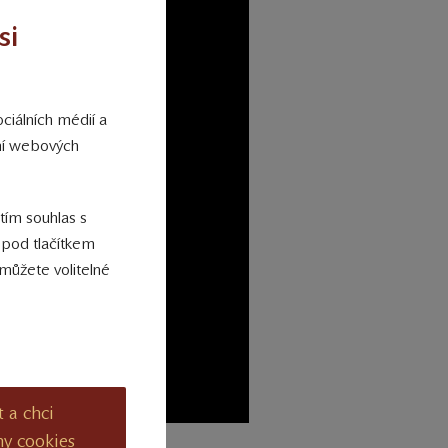
si
ciálních médií a
ání webových
 tím souhlas s
 pod tlačítkem
můžete volitelné
t a chci
ny cookies