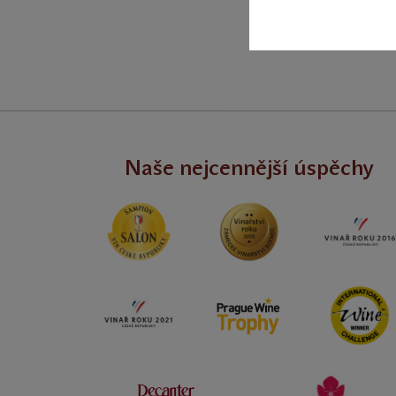
Naše nejcennější úspěchy