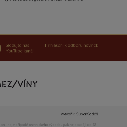
Sledujte náš
Přihlášení k odběru novinek
YouTube kanál
Vytvořili:
SuperKodéři
ě on-line; v případě technického výpadku pak nejpozději do 48