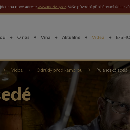
jdete na nové adrese
www.meziviny.cz
. Vaše původní přihlašovací údaje zů
od
O nás
Vína
Aktuálně
Videa
E-SH
íte
Videa
Odrůdy před kamerou
Rulandské šedé
šedé