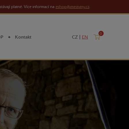
stávají platné. Více informací na
eshop@meziviny.cz
.
0
Košík
OP
Kontakt
CZ |
EN