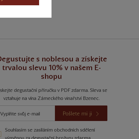
egustujte s noblesou a získejte
trvalou slevu 10% v našem E-
shopu
ískejte degustační příručku v PDF zdarma. Sleva se
vztahuje na vína Zámeckého vinařství Bzenec.
Pošlete mi ji
Souhlasím se zasíláním obchodních sdělení
výměnou za degustační brožuru zdarma