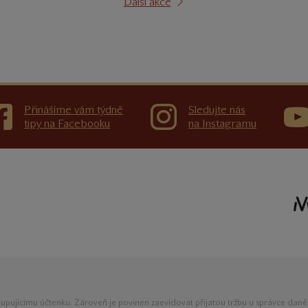
Další akce
Přinášíme vám týdně
Sledujte nás
tipy na Facebooku
na Instagramu
 kupujícímu účtenku. Zároveň je povinen zaevidovat přijatou tržbu u správce dan