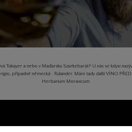
ývá Tokayer a nebo v Maďarsku Szürkebarát? U nás se kdysi nazýva
Pinot Grigio, případně německá - Rülander. Mám tady další VÍNO P
Herbarium Moravicum.