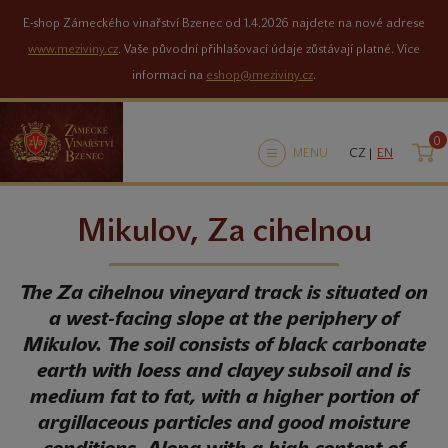
E-shop Zámeckého vinařství Bzenec od 1.4.2026 najdete na nové adrese
www.meziviny.cz
. Vaše původní přihlašovací údaje zůstávají platné. Více
informací na
eshop@meziviny.cz
.
0
K
MENU
CZ |
EN
Mikulov, Za cihelnou
The Za cihelnou vineyard track is situated on
a west-facing slope at the periphery of
Mikulov. The soil consists of black carbonate
earth with loess and clayey subsoil and is
medium fat to fat, with a higher portion of
argillaceous particles and good moisture