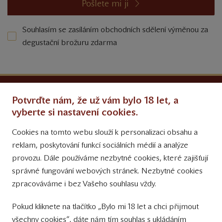
Pošlete mi ji
Souhlasím se zasíláním obchodních sdělení výměnou za
degustační brožuru zdarma
Ochrana osobních údajů
Potvrďte nám, že už vám bylo 18 let, a
Obchodní podmínky
vyberte si nastavení cookies.
Cookies na tomto webu slouží k personalizaci obsahu a
Přinášíme vám týdně
reklam, poskytování funkcí sociálních médií a analýze
tipy na Facebooku
provozu. Dále používáme nezbytné cookies, které zajišťují
Sledujte nás
správné fungování webových stránek. Nezbytné cookies
na Instagramu
zpracováváme i bez Vašeho souhlasu vždy.
Sledujte náš
Pokud kliknete na tlačítko „Bylo mi 18 let a chci přijmout
YouTube kanál
všechny cookies“, dáte nám tím souhlas s ukládáním