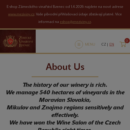
E-shop Zámeckého vinařství Bzenec od 1.4.2026 najdete na nové adrese
www.meziviny.cz
. Vaše původní přihlašovací údaje zůstávají platné. Více
informací na
eshop@meziviny.cz
.
0
K
MENU
CZ |
EN
About Us
The history of our winery is rich.
We manage 540 hectares of vineyards in the
Moravian Slovakia,
Mikulov and Znojmo regions sensitively and
effectively.
We have won the Wine Salon of the Czech