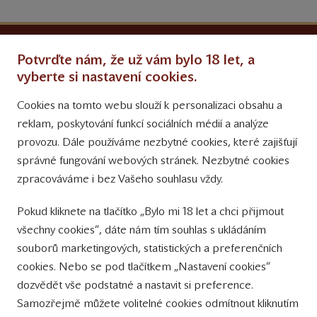
Ochrana osobních údajů
Potvrďte nám, že už vám bylo 18 let, a
Obchodní podmínky
vyberte si nastavení cookies.
Cookies na tomto webu slouží k personalizaci obsahu a
Přinášíme vám týdně
reklam, poskytování funkcí sociálních médií a analýze
tipy na Facebooku
provozu. Dále používáme nezbytné cookies, které zajišťují
Sledujte nás
správné fungování webových stránek. Nezbytné cookies
na Instagramu
zpracováváme i bez Vašeho souhlasu vždy.
Sledujte náš
Pokud kliknete na tlačítko „Bylo mi 18 let a chci přijmout
YouTube kanál
všechny cookies“, dáte nám tím souhlas s ukládáním
souborů marketingových, statistických a preferenčních
Přihlášení k odběru novinek
cookies. Nebo se pod tlačítkem „Nastavení cookies“
dozvědět vše podstatné a nastavit si preference.
Samozřejmě můžete volitelné cookies odmítnout kliknutím