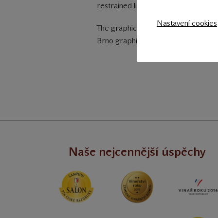
restrained light pink for rosés, of 
Nastavení cookies
The graphics of the original label w
Brno graphic designer Aleš Sadil, w
Naše nejcennější úspěchy