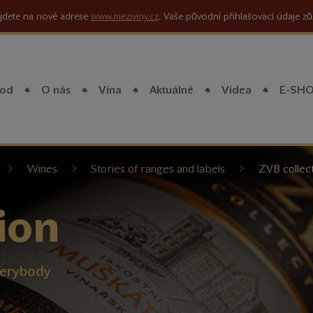
jdete na nové adrese
www.meziviny.cz
. Vaše původní přihlašovací údaje zů
od
O nás
Vína
Aktuálně
Videa
E-SH
íte
Wines
Stories of ranges and labels
ZVB collec
ion
everybody