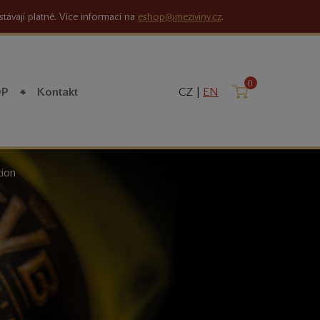
stávají platné. Více informací na
eshop@meziviny.cz
.
0
Košík
OP
Kontakt
CZ |
EN
tion