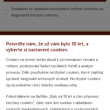
Souhlasím se zasíláním obchodních sdělení výměnou za
degustační brožuru zdarma
Ochrana osobních údajů
Potvrďte nám, že už vám bylo 18 let, a
Obchodní podmínky
vyberte si nastavení cookies.
Cookies na tomto webu slouží k personalizaci obsahu a
Přinášíme vám týdně
reklam, poskytování funkcí sociálních médií a analýze
tipy na Facebooku
provozu. Dále používáme nezbytné cookies, které zajišťují
Sledujte nás
správné fungování webových stránek. Nezbytné cookies
na Instagramu
zpracováváme i bez Vašeho souhlasu vždy.
Sledujte náš
Pokud kliknete na tlačítko „Bylo mi 18 let a chci přijmout
YouTube kanál
všechny cookies“, dáte nám tím souhlas s ukládáním
souborů marketingových, statistických a preferenčních