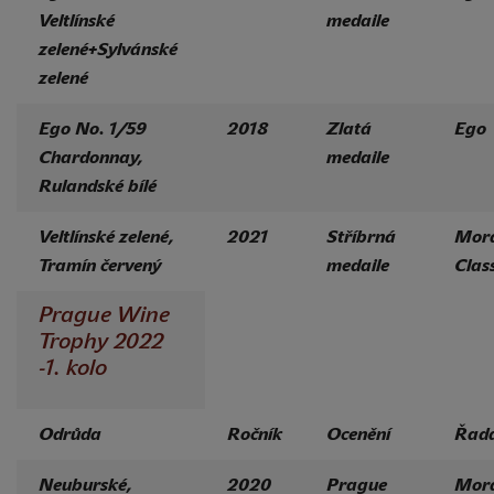
Veltlínské
medaile
zelené+Sylvánské
zelené
Ego No. 1/59
2018
Zlatá
Ego
Chardonnay,
medaile
Rulandské bílé
Veltlínské zelené,
2021
Stříbrná
Mor
Tramín červený
medaile
Class
Prague Wine
Trophy 2022
-1. kolo
Odrůda
Ročník
Ocenění
Řad
Neuburské,
2020
Prague
Mor