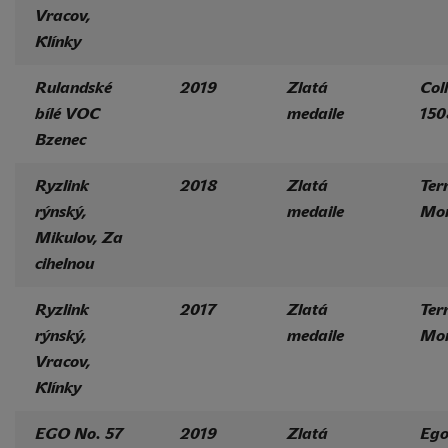
Vracov,
Klínky
Rulandské
2019
Zlatá
Col
bílé VOC
medaile
150
Bzenec
Ryzlink
2018
Zlatá
Ter
rýnský,
medaile
Mor
Mikulov, Za
cihelnou
Ryzlink
2017
Zlatá
Ter
rýnský,
medaile
Mor
Vracov,
Klínky
EGO No. 57
2019
Zlatá
Eg