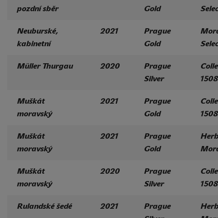
pozdní sběr
Gold
Sele
Neuburské,
2021
Prague
Mor
kabinetní
Gold
Sele
Müller Thurgau
2020
Prague
Colle
Silver
1508
Muškát
2021
Prague
Colle
moravský
Gold
1508
Muškát
2021
Prague
Her
moravský
Gold
Mor
Muškát
2020
Prague
Colle
moravský
Silver
1508
Rulandské šedé
2021
Prague
Her