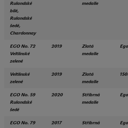
Rulandské
medaile
bílé,
Rulandské
šedé,
Chardonnay
EGO No. 72
2019
Zlatá
Eg
Veltlínské
medaile
zelené
Veltlínské
2019
Zlatá
150
zelené
medaile
EGO No. 59
2020
Stříbrná
Eg
Rulandské
medaile
šedé
EGO No. 79
2017
Stříbrná
Eg