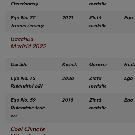
Chardonnay
medaile
Ego No. 77
2021
Zlatá
Ego
Tramín červený
medaile
Bacchus
Madrid 2022
Odrůda
Ročník
Ocenění
Řad
Ego No. 75
2020
Zlatá
Ego
Rulandské bílé
medaile
Ego No. 59
2018
Zlatá
Ego
Rulandské šedé
medaile
vzc
Cool Climate