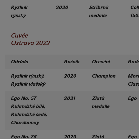
Ryzlink
2020
Stříbrná
Col
rýnský
medaile
150
Cuvée
Ostrava 2022
Odrůda
Ročník
Ocenění
Řad
Ryzlink rýnský,
2020
Champion
Mor
Ryzlink vlašský
Class
Ego No. 57
2021
Zlatá
Ego
Rulandské bílé,
medaile
Rulandské šedé,
Chardonnay
Ego No. 76
2020
Zlatá
Ego