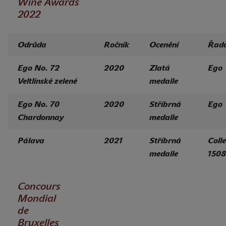
Wine Awards
2022
Odrůda
Ročník
Ocenění
Řad
Ego No. 72
2020
Zlatá
Ego
Veltlínské zelené
medaile
Ego No. 70
2020
Stříbrná
Ego
Chardonnay
medaile
Pálava
2021
Stříbrná
Colle
medaile
1508
Concours
Mondial
de
Bruxelles