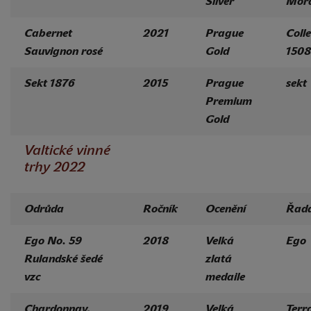
Silver
Mor
Cabernet
2021
Prague
Colle
Sauvignon rosé
Gold
1508
Sekt 1876
2015
Prague
sekt
Premium
Gold
Valtické vinné
trhy 2022
Odrůda
Ročník
Ocenění
Řad
Ego No. 59
2018
Velká
Ego
Rulandské šedé
zlatá
vzc
medaile
Chardonnay,
2019
Velká
Terro