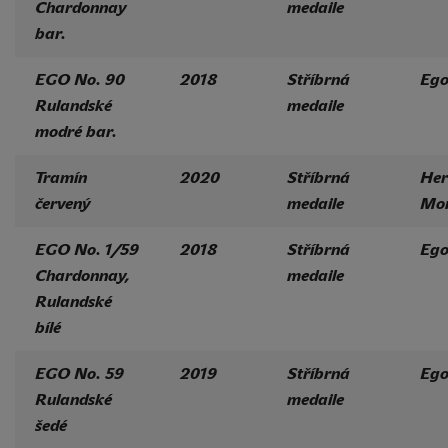
Chardonnay
medaile
bar.
EGO No. 90
2018
Stříbrná
Eg
Rulandské
medaile
modré bar.
Tramín
2020
Stříbrná
Her
červený
medaile
Mor
EGO No. 1/59
2018
Stříbrná
Eg
Chardonnay,
medaile
Rulandské
bílé
EGO No. 59
2019
Stříbrná
Eg
Rulandské
medaile
šedé