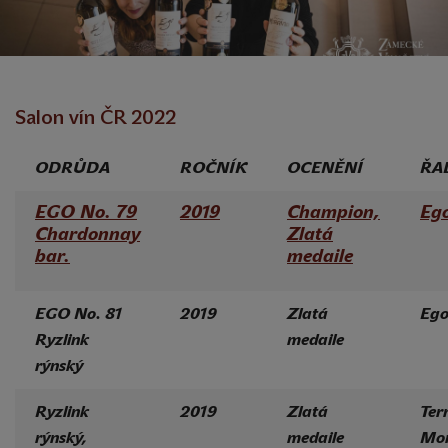
Salon vín ČR 2022
ODRŮDA
ROČNÍK
OCENĚNÍ
ŘA
EGO No. 79
2019
Champion,
Eg
Chardonnay
Zlatá
bar.
medaile
EGO No. 81
2019
Zlatá
Eg
Ryzlink
medaile
rýnský
Ryzlink
2019
Zlatá
Ter
rýnský,
medaile
Mor