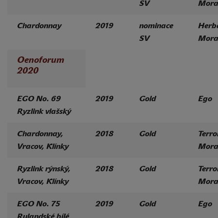
SV
Mora
Chardonnay
2019
nominace
Herb
SV
Mora
Oenoforum
2020
EGO No. 69
2019
Gold
Ego
Ryzlink vlašský
Chardonnay,
2018
Gold
Terro
Vracov, Klínky
Mora
Ryzlink rýnský,
2018
Gold
Terro
Vracov, Klínky
Mora
EGO No. 75
2019
Gold
Ego
Rulandské bílé