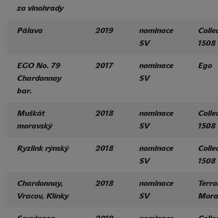
za vinohrady
Pálava
2019
nominace
Colle
SV
1508
EGO No. 79
2017
nominace
Ego
Chardonnay
SV
bar.
Muškát
2018
nominace
Colle
moravský
SV
1508
Ryzlink rýnský
2018
nominace
Colle
SV
1508
Chardonnay,
2018
nominace
Terro
Vracov, Klínky
SV
Mora