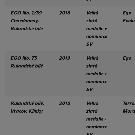
EGO No. 1/59
2018
Velká
Ego
Chardonnay,
zlatá
Evolu
Rulandské bílé
medaile +
nominace
SV
EGO No. 75
2019
Velká
Ego
Rulandské bílé
zlatá
medaile +
nominace
SV
Rulandské bílé,
2018
Velká
Terro
Vracov, Klínky
zlatá
Mora
medaile +
nominace
SV