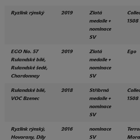
Ryzlink rýnský
2019
Zlatá
Colle
medaile +
1508
nominace
SV
EGO No. 57
2019
Zlatá
Ego
Rulandské bílé,
medaile +
Rulandské šedé,
nominace
Chardonnay
SV
Rulandské bílé,
2018
Stříbrná
Colle
VOC Bzenec
medaile +
1508
nominace
SV
Ryzlink rýnský,
2016
nominace
Terro
Hovorany, Díly
SV
Mora