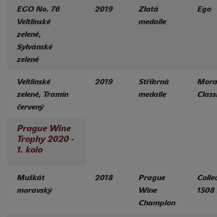
EGO No. 76
2019
Zlatá
Ego
Veltlínské
medaile
zelené,
Sylvánské
zelené
Veltlínské
2019
Stříbrná
Mora
zelené, Tramín
medaile
Class
červený
Prague Wine
Trophy 2020 -
1. kolo
Muškát
2018
Prague
Colle
moravský
Wine
1508
Champion