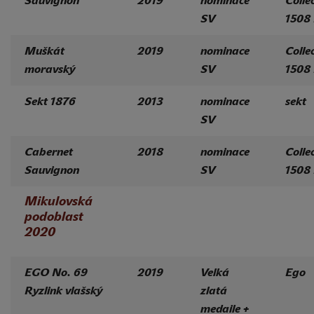
Sauvignon
2019
nominace
Colle
SV
1508
Muškát
2019
nominace
Colle
moravský
SV
1508
Sekt 1876
2013
nominace
sekt
SV
Cabernet
2018
nominace
Colle
Sauvignon
SV
1508
Mikulovská
podoblast
2020
EGO No. 69
2019
Velká
Ego
Ryzlink vlašský
zlatá
medaile +