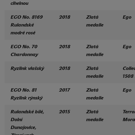
cihelnou
EGO No. 8169
2018
Zlatá
Ego
Rulandské
medaile
modré rosé
EGO No. 70
2018
Zlatá
Ego
Chardonnay
medaile
Ryzlink vlašský
2018
Zlatá
Colle
medaile
1508
EGO No. 81
2017
Zlatá
Ego
Ryzlink rýnský
medaile
Rulandské bílé,
2015
Zlatá
Terro
Dolní
medaile
Mora
Dunajovice,