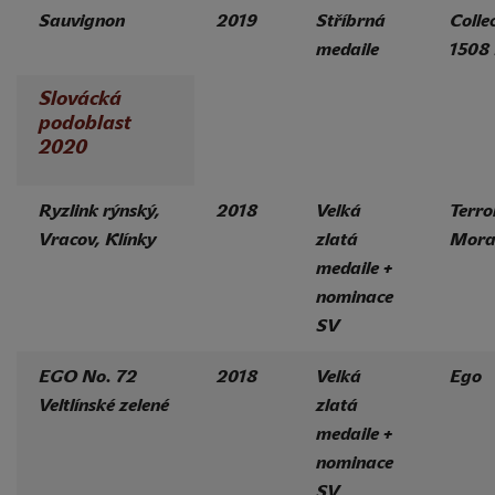
Sauvignon
2019
Stříbrná
Colle
medaile
1508
Slovácká
podoblast
2020
Ryzlink rýnský,
2018
Velká
Terro
Vracov, Klínky
zlatá
Mora
medaile +
nominace
SV
EGO No. 72
2018
Velká
Ego
Veltlínské zelené
zlatá
medaile +
nominace
SV