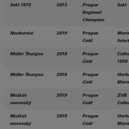
Sekt 1876
2013
Prague
Sekt
Regional
Champion
Neuburské
2019
Prague
Mora
Gold
Selec
Müller Thurgau
2018
Prague
Colle
Gold
1508
Müller Thurgau
2019
Prague
Herb
Gold
Mora
Muškát
2019
Prague
ZVB
moravský
Gold
Colle
Muškát
2019
Prague
Herb
moravský
Gold
Mora