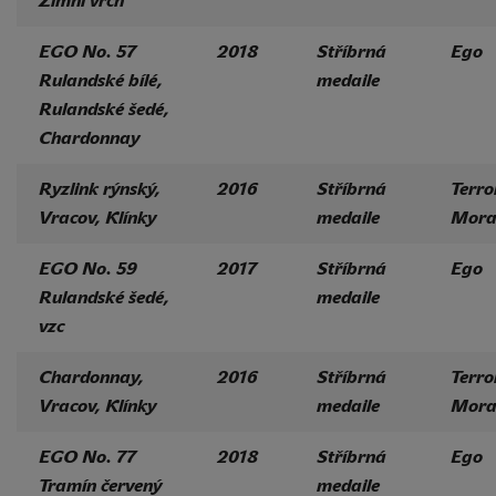
Zimní vrch
EGO No. 57
2018
Stříbrná
Ego
Rulandské bílé,
medaile
Rulandské šedé,
Chardonnay
Ryzlink rýnský,
2016
Stříbrná
Terro
Vracov, Klínky
medaile
Mora
EGO No. 59
2017
Stříbrná
Ego
Rulandské šedé,
medaile
vzc
Chardonnay,
2016
Stříbrná
Terro
Vracov, Klínky
medaile
Mora
EGO No. 77
2018
Stříbrná
Ego
Tramín červený
medaile