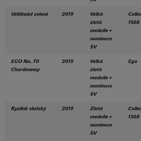
Veltlínské zelené
2019
Velká
Colle
zlatá
1508
medaile +
nominace
SV
EGO No. 70
2019
Velká
Ego
Chardonnay
zlatá
medaile +
nominace
SV
Ryzlink vlašský
2019
Zlatá
Colle
medaile +
1508
nominace
SV