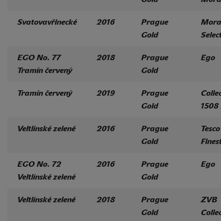
Svatovavřinecké
2016
Prague
Mora
Gold
Selec
EGO No. 77
2018
Prague
Ego
Tramín červený
Gold
Tramín červený
2019
Prague
Colle
Gold
1508
Veltlínské zelené
2016
Prague
Tesco
Gold
Fines
EGO No. 72
2016
Prague
Ego
Veltlínské zelené
Gold
Veltlínské zelené
2018
Prague
ZVB
Gold
Colle