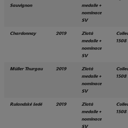
Sauvignon
medaile +
nominace
SV
Chardonnay
2019
Zlatá
Colle
medaile +
1508
nominace
SV
Müller Thurgau
2019
Zlatá
Colle
medaile +
1508
nominace
SV
Rulandské šedé
2019
Zlatá
Colle
medaile +
1508
nominace
SV