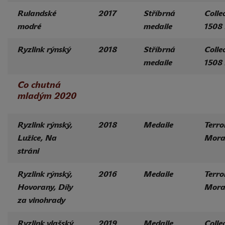
Rulandské
2017
Stříbrná
Colle
modré
medaile
1508
Ryzlink rýnský
2018
Stříbrná
Colle
medaile
1508
Co chutná
mladým 2020
Ryzlink rýnský,
2018
Medaile
Terro
Lužice, Na
Mora
stráni
Ryzlink rýnský,
2016
Medaile
Terro
Hovorany, Díly
Mora
za vinohrady
Ryzlink vlašský
2019
Medaile
Colle