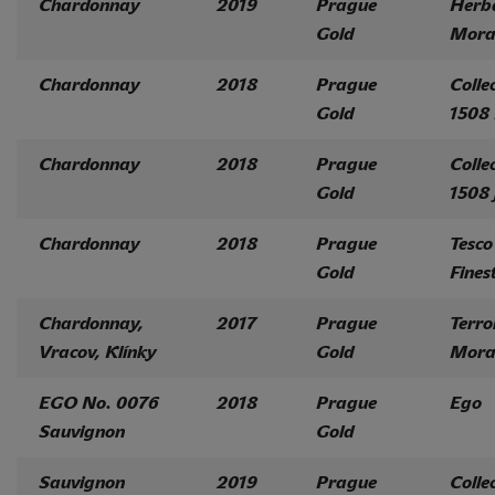
Chardonnay
2019
Prague
Herb
Gold
Mora
Chardonnay
2018
Prague
Colle
Gold
1508
Chardonnay
2018
Prague
Colle
Gold
1508 
Chardonnay
2018
Prague
Tesco
Gold
Fines
Chardonnay,
2017
Prague
Terro
Vracov, Klínky
Gold
Mora
EGO No. 0076
2018
Prague
Ego
Sauvignon
Gold
Sauvignon
2019
Prague
Colle