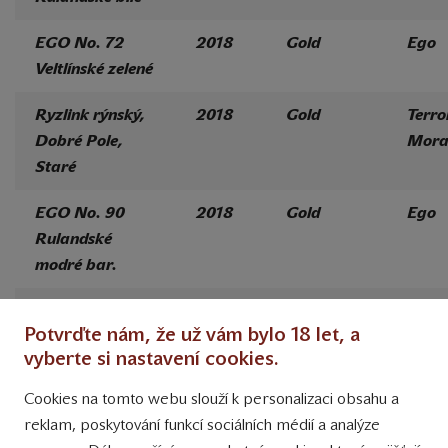
EGO No. 72
2018
Gold
Ego
Veltlínské zelené
Ryzlink rýnský,
2018
Gold
Terro
Dobré Pole,
Mora
Staré
EGO No. 90
2018
Gold
Ego
Rulandské
modré bar.
EGO No. 1/59
2018
Gold
Ego
Potvrďte nám, že už vám bylo 18 let, a
Chardonnay,
Evolu
vyberte si nastavení cookies.
Rulandské bílé
Cookies na tomto webu slouží k personalizaci obsahu a
Vinař roku
reklam, poskytování funkcí sociálních médií a analýze
2020