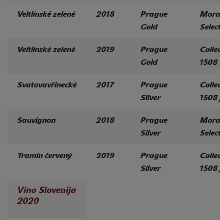
Veltlínské zelené
2018
Prague
Mora
Gold
Selec
Veltlínské zelené
2019
Prague
Colle
Gold
1508
Svatovavřinecké
2017
Prague
Colle
Silver
1508 
Sauvignon
2018
Prague
Mora
Silver
Selec
Tramín červený
2019
Prague
Colle
Silver
1508 
Vino Slovenija
2020