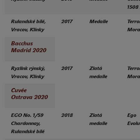
1508
Rulandské bílé,
2017
Medaile
Terro
Vracov, Klínky
Mora
Bacchus
Madrid 2020
Ryzlink rýnský,
2017
Zlatá
Terro
Vracov, Klínky
medaile
Mora
Cuvée
Ostrava 2020
EGO No. 1/59
2018
Zlatá
Ego
Chardonnay,
medaile
Evolu
Rulandské bílé