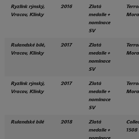
Ryzlink rýnský,
2016
Zlatá
Terro
Vracov, Klínky
medaile +
Mora
nominace
SV
Rulandské bílé,
2017
Zlatá
Terro
Vracov, Klínky
medaile +
Mora
nominace
SV
Ryzlink rýnský,
2017
Zlatá
Terro
Vracov, Klínky
medaile +
Mora
nominace
SV
Rulandské bílé
2018
Zlatá
Colle
medaile +
1508
nominace