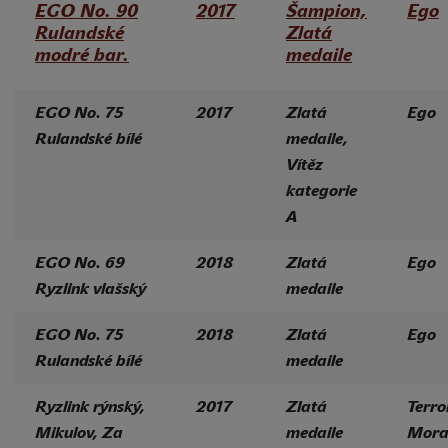
EGO No. 90
2017
Šampion,
Ego
Rulandské
Zlatá
modré bar.
medaile
EGO No. 75
2017
Zlatá
Ego
Rulandské bílé
medaile,
Vítěz
kategorie
A
EGO No. 69
2018
Zlatá
Ego
Ryzlink vlašský
medaile
EGO No. 75
2018
Zlatá
Ego
Rulandské bílé
medaile
Ryzlink rýnský,
2017
Zlatá
Terro
Mikulov, Za
medaile
Mora