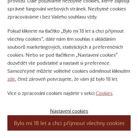
provozu. Dále používáme nezbytné cookies, které zajišťují
správné fungování webových stránek. Nezbytné cookies
Ego No. 59
2017
Zlatá
Ego
zpracováváme i bez Vašeho souhlasu vždy.
Rulandské šedé,
medaile
vzc
Pokud kliknete na tlačítko „Bylo mi 18 let a chci přijmout
všechny cookies“, dáte nám tím souhlas s ukládáním
Ryzlink rýnský,
2016
Stříbrná
Terro
souborů marketingových, statistických a preferenčních
Vracov, Klínky
medaile
Mora
cookies. Nebo se pod tlačítkem „Nastavení cookies“
dozvědět vše podstatné a nastavit si preference.
Ryzlink rýnský,
2017
Bronzová
Terro
Samozřejmě můžete volitelné cookies odmítnout kliknutím
Mikulov, Za
medaile
Mora
zde
, čímž zároveň potvrzujete, že vám již bylo 18 let.
cihelnou
Více o zpracování cookies najdete v sekci
Cookies
.
Ryzlink rýnský,
2017
Bronzová
Terro
Vracov, Klínky
medaile
Mora
Nastavení cookies
Sekt 1876
2013
Bronzová
Sekt
Bylo mi 18 let a chci přijmout všechny cookies
medaile