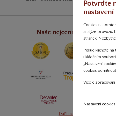
Potvrďte n
nastavení 
Cookies na tomto w
Naše nejcennější úspěchy
analýze provozu. 
stránek. Nezbytné
Pokud kliknete na 
ukládáním souborů
„Nastavení cookie
cookies odmítnout
Více o zpracování 
Nastavení cookies
Další ocenění