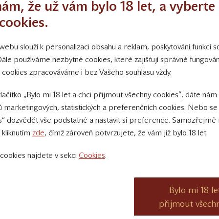
ám, že už vám bylo 18 let, a vyberte 
cookies.
ebu slouží k personalizaci obsahu a reklam, poskytování funkcí so
Kalendář akcí
D
Dále používáme nezbytné cookies, které zajišťují správné fungov
 cookies zpracováváme i bez Vašeho souhlasu vždy.
08. 08. 2026 19:00 do 22:00
tlačítko „Bylo mi 18 let a chci přijmout všechny cookies“, dáte nám
Palo Hoďa na Staráku
 marketingových, statistických a preferenčních cookies. Nebo se
Z
15. 08. 2026 14:00 do 21:00
s“ dozvědět vše podstatné a nastavit si preference. Samozřejmě 
VÍNA ZE ZÁMKŮ
 kliknutím
zde
, čímž zároveň potvrzujete, že vám již bylo 18 let.
29. 08. 2026 17:00 do 22:00
cookies najdete v sekci
Cookies
.
STARÁK RETRO MEJDAN
14. 11. 2026 15:30 do 22:00
Bylo mi 18 le
VÍNO MEZI PALETAMI - ŽIVĚ!
přijmout všech