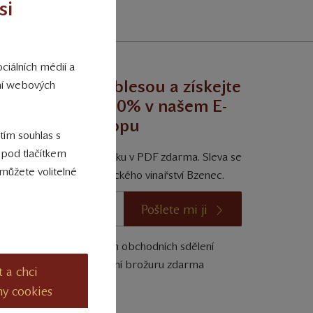
si
ciálních médií a
egustujte s noblesou a získejte
ání webových
trvalou slevu 10% v našem E-
shopu
 tím souhlas s
 pod tlačítkem
ískejte degustační příručku v PDF zdarma. Sleva se
můžete volitelné
vztahuje na vína Zámeckého vinařství Bzenec.
Pošlete mi ji
Souhlasím se zasíláním obchodních sdělení
výměnou za degustační brožuru zdarma
t a chci
ny cookies