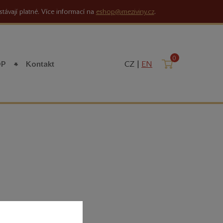
stávají platné. Více informací na
eshop@meziviny.cz
.
0
Košík
OP
Kontakt
CZ |
EN