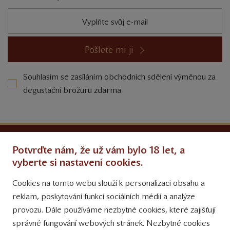
Pošlete mi ji
Souhlasím se zasíláním obchodních sdělení výměnou za
degustační brožuru zdarma
Ochrana osobních údajů
Potvrďte nám, že už vám bylo 18 let, a
Obchodní podmínky
vyberte si nastavení cookies.
Cookies na tomto webu slouží k personalizaci obsahu a
Přinášíme vám týdně
reklam, poskytování funkcí sociálních médií a analýze
tipy na Facebooku
provozu. Dále používáme nezbytné cookies, které zajišťují
Sledujte nás
správné fungování webových stránek. Nezbytné cookies