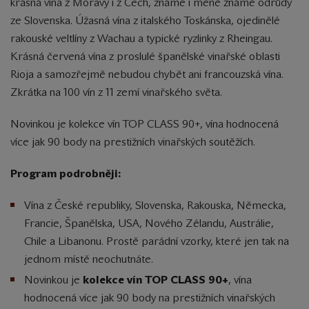
krásná vína z Moravy i z Čech, známé i méně známé odrůdy
ze Slovenska. Úžasná vína z italského Toskánska, ojedinělé
rakouské veltlíny z Wachau a typické ryzlinky z Rheingau.
Krásná červená vína z proslulé španělské vinařské oblasti
Rioja a samozřejmě nebudou chybět ani francouzská vína.
Zkrátka na 100 vín z 11 zemí vinařského světa.
Novinkou je kolekce vín TOP CLASS 90+, vína hodnocená
více jak 90 body na prestižních vinařských soutěžích.
Program podrobněji:
Vína z České republiky, Slovenska, Rakouska, Německa,
Francie, Španělska, USA, Nového Zélandu, Austrálie,
Chile a Libanonu. Prostě parádní vzorky, které jen tak na
jednom místě neochutnáte.
Novinkou je
kolekce vín TOP CLASS 90+
, vína
hodnocená více jak 90 body na prestižních vinařských