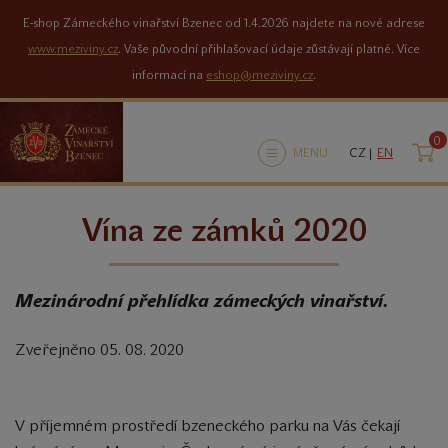
E-shop Zámeckého vinařství Bzenec od 1.4.2026 najdete na nové adrese
www.meziviny.cz
. Vaše původní přihlašovací údaje zůstávají platné. Více
informací na
eshop@meziviny.cz
.
0
K
MENU
CZ |
EN
Vína ze zámků 2020
Mezinárodní přehlídka zámeckých vinařství.
Zveřejněno 05. 08. 2020
V příjemném prostředí bzeneckého parku na Vás čekají