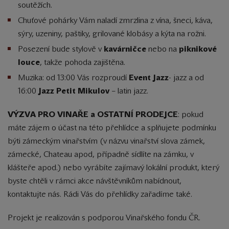
soutěžích.
Chuťové pohárky Vám naladí zmrzlina z vína, šneci, káva,
sýry, uzeniny, paštiky, grilované klobásy a kýta na rožni.
Posezení bude stylově v
kavárničce
nebo na
piknikové
louce
, takže pohoda zajištěna.
Muzika: od 13:00 Vás rozproudí
Event Jazz
- jazz a od
16:00
Jazz Petit Mikulov
– latin jazz.
VÝZVA PRO VINAŘE a OSTATNÍ PRODEJCE
: pokud
máte zájem o účast na této přehlídce a splňujete podmínku
býti zámeckým vinařstvím (v názvu vinařství slova zámek,
zámecké, Chateau apod, případně sídlíte na zámku, v
klášteře apod.) nebo vyrábíte zajímavý lokální produkt, který
byste chtěli v rámci akce návštěvníkům nabídnout,
kontaktujte nás. Rádi Vás do přehlídky zařadíme také.
Projekt je realizován s podporou Vinařského fondu ČR.