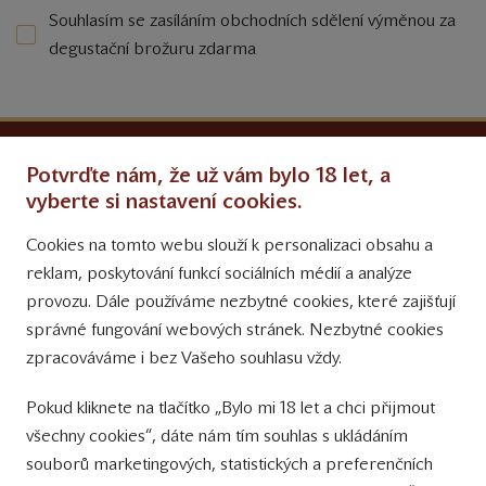
Souhlasím se zasíláním obchodních sdělení výměnou za
degustační brožuru zdarma
Ochrana osobních údajů
Potvrďte nám, že už vám bylo 18 let, a
Obchodní podmínky
vyberte si nastavení cookies.
Cookies na tomto webu slouží k personalizaci obsahu a
Přinášíme vám týdně
reklam, poskytování funkcí sociálních médií a analýze
tipy na Facebooku
provozu. Dále používáme nezbytné cookies, které zajišťují
Sledujte nás
správné fungování webových stránek. Nezbytné cookies
na Instagramu
zpracováváme i bez Vašeho souhlasu vždy.
Sledujte náš
Pokud kliknete na tlačítko „Bylo mi 18 let a chci přijmout
YouTube kanál
všechny cookies“, dáte nám tím souhlas s ukládáním
souborů marketingových, statistických a preferenčních
Přihlášení k odběru novinek