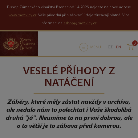
E-shop Zámeckého vinařství Bzenec od 1.4.2026 najdete na nové adrese
www.meziviny.cz
. Vaše původní přihlašovací údaje zůstávají platné. Více
informací na
eshop@meziviny.cz
.
0
K
MENU
CZ |
EN
VESELÉ PŘÍHODY Z
NATÁČENÍ
Záběry, které měly zůstat navždy v archívu,
ale nedalo nám to polechtat i Vaše škodolibá
druhá "já". Neumíme to na první dobrou, ale
o to větší je to zábava před kamerou.