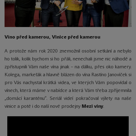
Víno před kamerou, Vinice před kamerou
A protože nám rok 2020 znemožnil osobní setkání a nebylo
ho tolik, kolik bychom si ho přáli, nenechali jsme nic náhodě a
zpřístupnili Vám naše vína jinak – na dálku, přes oko kamery.
Kolega, markeťák a hlavně blázen do vína Rastíno Janovíček si
pro Vás nachystal krátká videa, ve kterých Vám popovídal o
vínech, která máme v nabídce a která Vám třeba zpříjemnila
„domácí karanténu“. Seriál videí pokračoval výlety na naše
vinice a poté i do naší nové prodejny
Mezi viny
.