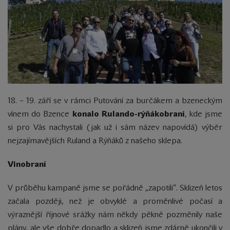
18. – 19. září se v rámci Putování za burčákem a bzeneckým
vínem do Bzence
konalo Rulando-rýňákobraní
, kde jsme
si pro Vás nachystali (jak už i sám název napovídá) výběr
nejzajímavějších Ruland a Rýňáků z našeho sklepa.
Vinobraní
V průběhu kampaně jsme se pořádně „zapotili“. Sklizeň letos
začala později, než je obvyklé a proměnlivé počasí a
výraznější říjnové srážky nám někdy pěkně pozměnily naše
plány, ale vše dobře dopadlo a sklizeň jsme zdárně ukončili v