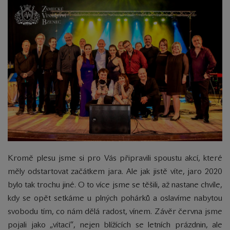
Kromě plesu jsme si pro Vás připravili spoustu akcí, které
měly odstartovat začátkem jara. Ale jak jistě víte, jaro 2020
bylo tak trochu jiné. O to více jsme se těšili, až nastane chvíle,
kdy se opět setkáme u plných pohárků a oslavíme nabytou
svobodu tím, co nám dělá radost, vínem. Závěr června jsme
pojali jako „vítací“, nejen blížících se letních prázdnin, ale