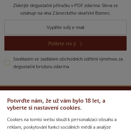
Získejte degustační příručku v PDF zdarma. Sleva se
vztahuje na vína Zámeckého vinařství Bzenec.
Pošlete mi ji
Souhlasím se zasíláním obchodních sdělení výměnou za
degustační brožuru zdarma
Ochrana osobních údajů
Potvrďte nám, že už vám bylo 18 let, a
Obchodní podmínky
vyberte si nastavení cookies.
Cookies na tomto webu slouží k personalizaci obsahu a
Přinášíme vám týdně
reklam, poskytování funkcí sociálních médií a analýze
tipy na Facebooku