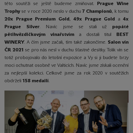
této soutěži se ještě budeme zmiňovat.
Prague Wine
Trophy
se v roce 2020 neslo v duchu
7 Championů
, k tomu
20x Prague Premium Gold
,
49x Prague Gold
a
4x
Prague Silver
. Navíc jsme se stali už
popáté
pětihvězdičkovým vinařstvím
a dostali titul
BEST
WINERY
. A čím jsme začali, tím také zakončíme.
Salon vín
ČR 2021
se pro nás nesl v duchu šťastné desítky. Tolik vín se
totiž probojovalo do letošní expozice a Vy si ji budete brzy
moci ochutnat osobně ve Valticích. Navíc jsme získali ocenění
za nejlepší kolekci. Celkově jsme za rok 2020 v soutěžích
obdrželi
158 medailí
.