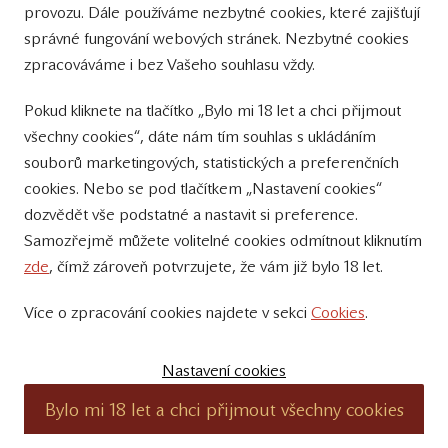
provozu. Dále používáme nezbytné cookies, které zajišťují
Sledujte nás
správné fungování webových stránek. Nezbytné cookies
na Instagramu
zpracováváme i bez Vašeho souhlasu vždy.
Sledujte náš
Pokud kliknete na tlačítko „Bylo mi 18 let a chci přijmout
YouTube kanál
všechny cookies“, dáte nám tím souhlas s ukládáním
souborů marketingových, statistických a preferenčních
Přihlášení k odběru novinek
cookies. Nebo se pod tlačítkem „Nastavení cookies“
dozvědět vše podstatné a nastavit si preference.
Samozřejmě můžete volitelné cookies odmítnout kliknutím
zde
, čímž zároveň potvrzujete, že vám již bylo 18 let.
Více o zpracování cookies najdete v sekci
Cookies
.
© 2011 – 2019 - Zámecké vinařství Bzenec s.r.o.
Vytvořili:
SuperKodéři
Nastavení cookies
Podle zákona o evidenci tržeb je prodávající povinen vystavit kupujícímu
Bylo mi 18 let a chci přijmout všechny cookies
účtenku. Zároveň je povinen zaevidovat přijatou tržbu u správce daně on-
line; v případě technického výpadku pak nejpozději do 48 hodin