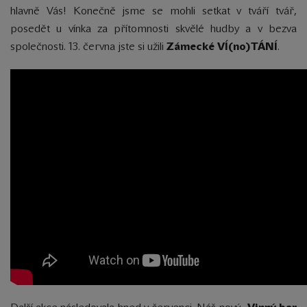
hlavně Vás! Konečně jsme se mohli setkat v tváří tvář,
posedět u vínka za přítomnosti skvělé hudby a v bezva
společnosti. 13. června jste si užili
Zámecké VÍ(no)TÁNÍ
.