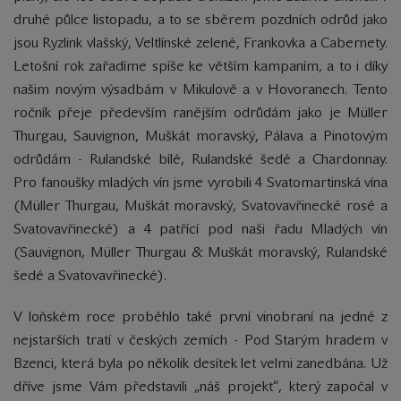
druhé půlce listopadu, a to se sběrem pozdních odrůd jako
jsou Ryzlink vlašský, Veltlínské zelené, Frankovka a Cabernety.
Letošní rok zařadíme spíše ke větším kampaním, a to i díky
našim novým výsadbám v Mikulově a v Hovoranech. Tento
ročník přeje především ranějším odrůdám jako je Müller
Thurgau, Sauvignon, Muškát moravský, Pálava a Pinotovým
odrůdám - Rulandské bílé, Rulandské šedé a Chardonnay.
Pro fanoušky mladých vín jsme vyrobili 4 Svatomartinská vína
(Müller Thurgau, Muškát moravský, Svatovavřinecké rosé a
Svatovavřinecké) a 4 patřící pod naši řadu Mladých vín
(Sauvignon, Müller Thurgau & Muškát moravský, Rulandské
šedé a Svatovavřinecké).
V loňském roce proběhlo také první vinobraní na jedné z
nejstarších tratí v českých zemích - Pod Starým hradem v
Bzenci, která byla po několik desítek let velmi zanedbána. Už
dříve jsme Vám představili „náš projekt“, který započal v