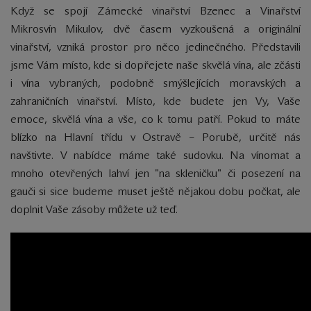
Když se spojí Zámecké vinařství Bzenec a Vinařství
Mikrosvín Mikulov, dvě časem vyzkoušená a originální
vinařství, vzniká prostor pro něco jedinečného. Představili
jsme Vám místo, kde si dopřejete naše skvělá vína, ale zčásti
i vína vybraných, podobně smýšlejících moravských a
zahraničních vinařství. Místo, kde budete jen Vy, Vaše
emoce, skvělá vína a vše, co k tomu patří. Pokud to máte
blízko na Hlavní třídu v Ostravě – Porubě, určitě nás
navštivte. V nabídce máme také sudovku. Na vínomat a
mnoho otevřených lahví jen "na skleničku" či posezení na
gauči si sice budeme muset ještě nějakou dobu počkat, ale
doplnit Vaše zásoby můžete už teď.