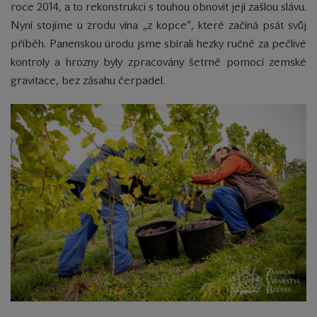
roce 2014, a to rekonstrukci s touhou obnovit její zašlou slávu.
Nyní stojíme u zrodu vína „z kopce“, které začíná psát svůj
příběh. Panenskou úrodu jsme sbírali hezky ručně za pečlivé
kontroly a hrozny byly zpracovány šetrně pomocí zemské
gravitace, bez zásahu čerpadel.