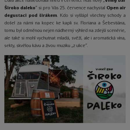
Další akce následovala hned v červenci. Náš nový „
Vinný bar
Široko daleko
“ si pro Vás 25. července nachystal
Open air
degustaci pod širákem
. Kdo si vyšlápl všechny schody a
došel za námi na kopec ke kapli sv. Floriana a Šebestiána,
tomu byl odměnou nejen nádherný výhled na zdejší scenérie,
ale také si mohl vychutnat mladá, svěží, ale i aromatická vína,
sekty, skvělou kávu a živou muziku „z ulice“.