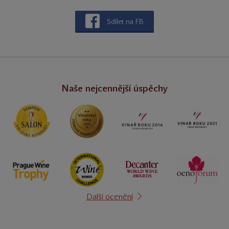
Sdílet na FB
Naše nejcennější úspěchy
Další ocenění