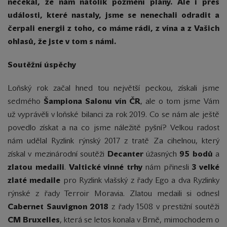
nečekal, že nám natolik pozmění plány. Ale i přes
události, které nastaly, jsme se nenechali odradit a
čerpali energii z toho, co máme rádi, z vína a z Vašich
ohlasů, že jste v tom s námi.
Soutěžní úspěchy
Loňský rok začal hned tou největší peckou, získali jsme
sedmého
Šampiona Salonu vín ČR
, ale o tom jsme Vám
už vyprávěli v loňské bilanci za rok 2019. Co se nám ale ještě
povedlo získat a na co jsme náležitě pyšní? Velkou radost
nám udělal Ryzlink rýnský 2017 z tratě Za cihelnou, který
získal v mezinárodní soutěži
Decanter
úžasných
95 bodů
a
zlatou medaili
.
Valtické vinné trhy
nám přinesli
3 velké
zlaté medaile
pro Ryzlink vlašský z řady Ego a dva Ryzlinky
rýnské z řady Terroir Moravia. Zlatou medaili si odnesl
Cabernet Sauvignon 2018
z řady 1508 v prestižní soutěži
CM Bruxelles
, která se letos konala v Brně, mimochodem o