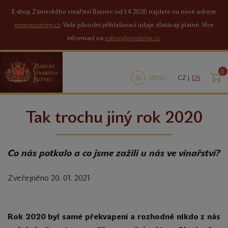
E-shop Zámeckého vinařství Bzenec od 1.4.2026 najdete na nové adrese
www.meziviny.cz
. Vaše původní přihlašovací údaje zůstávají platné. Více
informací na
eshop@meziviny.cz
.
0
K
MENU
CZ |
EN
Tak trochu jiný rok 2020
Co nás potkalo a co jsme zažili u nás ve vinařství?
Zveřejněno 20. 01. 2021
Rok 2020 byl samé překvapení a rozhodně nikdo z nás