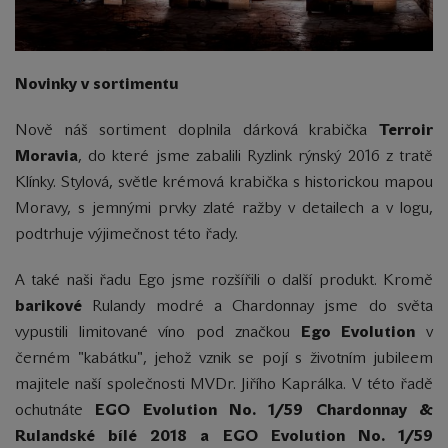
Novinky v sortimentu
Nově náš sortiment doplnila dárková krabička
Terroir
Moravia
, do které jsme zabalili Ryzlink rýnský 2016 z tratě
Klínky. Stylová, světle krémová krabička s historickou mapou
Moravy, s jemnými prvky zlaté ražby v detailech a v logu,
podtrhuje výjimečnost této řady.
A také naši řadu Ego jsme rozšířili o další produkt. Kromě
barikové
Rulandy modré a Chardonnay jsme do světa
vypustili limitované víno pod značkou
Ego Evolution
v
černém "kabátku", jehož vznik se pojí s životním jubileem
majitele naší společnosti MVDr. Jiřího Kaprálka. V této řadě
ochutnáte
EGO Evolution No. 1/59 Chardonnay &
Rulandské bílé 2018 a EGO Evolution No. 1/59