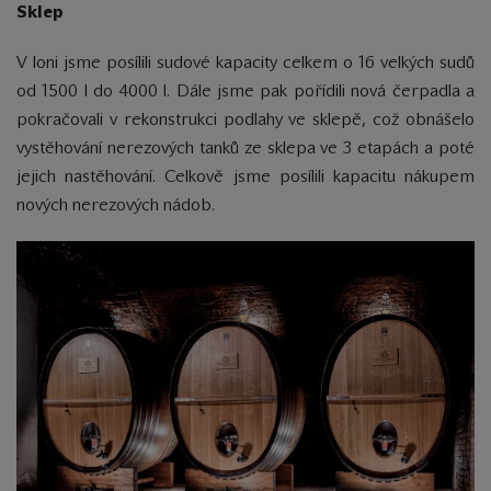
Sklep
V loni jsme posílili sudové kapacity celkem o 16 velkých sudů
od 1500 l do 4000 l. Dále jsme pak pořídili nová čerpadla a
pokračovali v rekonstrukci podlahy ve sklepě, což obnášelo
vystěhování nerezových tanků ze sklepa ve 3 etapách a poté
jejich nastěhování. Celkově jsme posílili kapacitu nákupem
nových nerezových nádob.