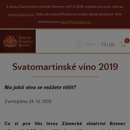
E-shop Zámeckého vinařství Bzenec od 1.4.2026 najdete na nové adrese
www.meziviny.cz
. Vaše původní přihlašovací údaje zůstávají platné. Více
informací na
eshop@meziviny.cz
.
0
K
MENU
CZ |
EN
Svatomartinské víno 2019
Na jaká vína se můžete těšit?
Zveřejněno 24. 10. 2019
Co si pro Vás letos Zámecké vinařství Bzenec