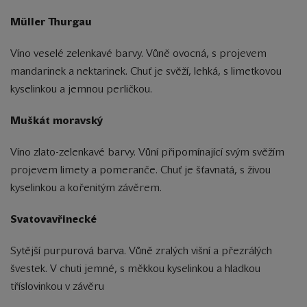
Müller Thurgau
Víno veselé zelenkavé barvy. Vůně ovocná, s projevem
mandarinek a nektarinek. Chuť je svěží, lehká, s limetkovou
kyselinkou a jemnou perličkou.
Muškát moravský
Víno zlato-zelenkavé barvy. Vůní připomínající svým svěžím
projevem limety a pomeranče. Chuť je šťavnatá, s živou
kyselinkou a kořenitým závěrem.
Svatovavřinecké
Sytější purpurová barva. Vůně zralých višní a přezrálých
švestek. V chuti jemné, s měkkou kyselinkou a hladkou
tříslovinkou v závěru