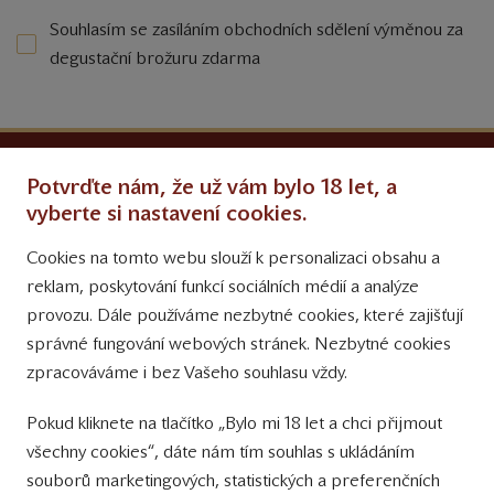
Souhlasím se zasíláním obchodních sdělení výměnou za
degustační brožuru zdarma
Ochrana osobních údajů
Potvrďte nám, že už vám bylo 18 let, a
Obchodní podmínky
vyberte si nastavení cookies.
Cookies na tomto webu slouží k personalizaci obsahu a
Přinášíme vám týdně
reklam, poskytování funkcí sociálních médií a analýze
tipy na Facebooku
provozu. Dále používáme nezbytné cookies, které zajišťují
Sledujte nás
správné fungování webových stránek. Nezbytné cookies
na Instagramu
zpracováváme i bez Vašeho souhlasu vždy.
Sledujte náš
Pokud kliknete na tlačítko „Bylo mi 18 let a chci přijmout
YouTube kanál
všechny cookies“, dáte nám tím souhlas s ukládáním
souborů marketingových, statistických a preferenčních