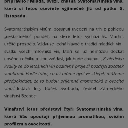
připravilo? Mladá, svěží, chutná Svatomartinská vína,
která si letos otevřete výjimečně již od pátku 8.
listopadu.
Svatomartinským vínům posunutí uvedení na trh z pohledu
„nešťastného“ pondělí, na které letos vychází Sv. Martin,
určitě prospělo. Vždyť se jedná hlavně o tradici mladých vín -
svátku všech milovníků vín, kteří se už nemůžou dočkat
nového ročníku a jsou zvědaví, jak bude chutnat. „
Z hlediska
kvality se do letošních vín pozitivně projevil pozdější začátek
vinobraní. Podle toho, co už máme nyní ve sklepě, můžeme
předpokládat, že to budou příjemně aromatická a ovocitá
vína
,“dodává Ing. Bořek Svoboda, ředitel Zámeckého
vinařství Bzenec.
Vinařství letos představí čtyři Svatomartinská vína,
která Vás upoutají příjemnou aromatikou, svěžím
profilem a ovocitostí.