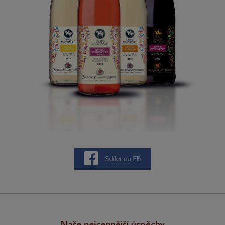
Sdílet na FB
Naše nejcennější úspěchy