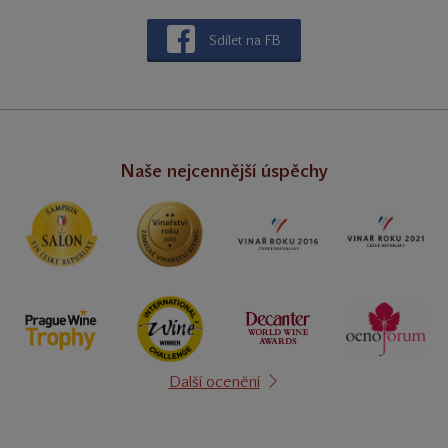
Sdílet na FB
Naše nejcennější úspěchy
Další ocenění