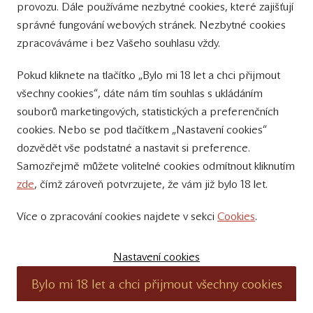
provozu. Dále používáme nezbytné cookies, které zajišťují
Sledujte nás
správné fungování webových stránek. Nezbytné cookies
na Instagramu
zpracováváme i bez Vašeho souhlasu vždy.
Sledujte náš
Pokud kliknete na tlačítko „Bylo mi 18 let a chci přijmout
YouTube kanál
všechny cookies“, dáte nám tím souhlas s ukládáním
souborů marketingových, statistických a preferenčních
Přihlášení k odběru novinek
cookies. Nebo se pod tlačítkem „Nastavení cookies“
dozvědět vše podstatné a nastavit si preference.
Samozřejmě můžete volitelné cookies odmítnout kliknutím
zde
, čímž zároveň potvrzujete, že vám již bylo 18 let.
Více o zpracování cookies najdete v sekci
Cookies
.
© 2011 – 2019 - Zámecké vinařství Bzenec s.r.o.
Vytvořili:
SuperKodéři
Nastavení cookies
Podle zákona o evidenci tržeb je prodávající povinen vystavit kupujícímu
Bylo mi 18 let a chci přijmout všechny cookies
účtenku. Zároveň je povinen zaevidovat přijatou tržbu u správce daně on-
line; v případě technického výpadku pak nejpozději do 48 hodin