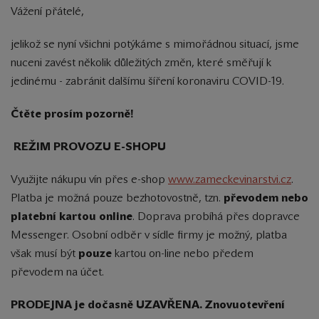
Vážení přátelé,
jelikož se nyní všichni potýkáme s mimořádnou situací, jsme
nuceni zavést několik důležitých změn, které směřují k
jedinému - zabránit dalšímu šíření koronaviru COVID-19.
Čtěte prosím pozorně!
REŽIM PROVOZU E-SHOPU
Využijte nákupu vín přes e-shop
www.zameckevinarstvi.cz
.
Platba je možná pouze bezhotovostně, tzn.
převodem nebo
platební kartou
online
. Doprava probíhá přes dopravce
Messenger. Osobní odběr v sídle firmy je možný, platba
však musí být
pouze
kartou on-line nebo předem
převodem na účet.
PRODEJNA je dočasně UZAVŘENA. Znovuotevření