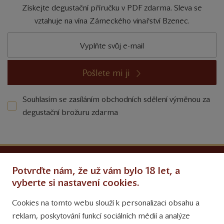
Získejte degustační příručku v PDF zdarma. Sleva se
vztahuje na vína Zámeckého vinařství Bzenec.
Pošlete mi ji
Souhlasím se zasíláním obchodních sdělení výměnou za
degustační brožuru zdarma
Ochrana osobních údajů
Potvrďte nám, že už vám bylo 18 let, a
Obchodní podmínky
vyberte si nastavení cookies.
Cookies na tomto webu slouží k personalizaci obsahu a
Přinášíme vám týdně
reklam, poskytování funkcí sociálních médií a analýze
tipy na Facebooku