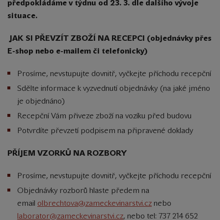
předpokládáme v týdnu od 23. 3. dle dalšího vývoje
situace.
JAK SI PŘEVZÍT ZBOŽÍ NA RECEPCI (objednávky přes
E-shop nebo e-mailem či telefonicky)
Prosíme, nevstupujte dovnitř, vyčkejte příchodu recepční
Sdělte informace k vyzvednutí objednávky (na jaké jméno
je objednáno)
Recepční Vám přiveze zboží na vozíku před budovu
Potvrdíte převzetí podpisem na připravené doklady
PŘÍJEM VZORKŮ NA ROZBORY
Prosíme, nevstupujte dovnitř, vyčkejte příchodu recepční
Objednávky rozborů hlaste předem na
email
olbrechtova@zameckevinarstvi.cz
nebo
laborator@zameckevinarstvi.cz
, nebo tel: 737 214 652