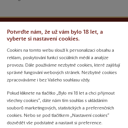
Ochrana osobních údajů
Potvrďte nám, že už vám bylo 18 let, a
Obchodní podmínky
vyberte si nastavení cookies.
Cookies na tomto webu slouží k personalizaci obsahu a
Přinášíme vám týdně
reklam, poskytování funkcí sociálních médií a analýze
tipy na Facebooku
provozu. Dále používáme nezbytné cookies, které zajišťují
Sledujte nás
správné fungování webových stránek. Nezbytné cookies
na Instagramu
zpracováváme i bez Vašeho souhlasu vždy.
Sledujte náš
Pokud kliknete na tlačítko „Bylo mi 18 let a chci přijmout
YouTube kanál
všechny cookies“, dáte nám tím souhlas s ukládáním
souborů marketingových, statistických a preferenčních
Přihlášení k odběru novinek
cookies. Nebo se pod tlačítkem „Nastavení cookies“
dozvědět vše podstatné a nastavit si preference.