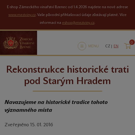
E-shop Zámeckého vinařství Bzenec od 1.4.2026 najdete na nové adrese
www.meziviny.cz
. Vaše původní přihlašovací údaje zůstávají platné. Více
informací na
eshop@meziviny.cz
.
0
K
MENU
CZ |
EN
Rekonstrukce historické trati
pod Starým Hradem
Navazujeme na historické tradice tohoto
významného místa
Zveřejněno 15. 01. 2016