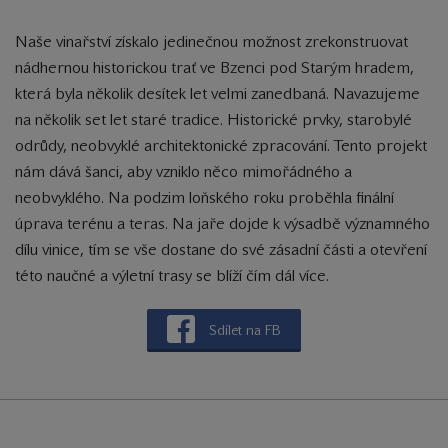
Naše vinařství získalo jedinečnou možnost zrekonstruovat
nádhernou historickou trať ve Bzenci pod Starým hradem,
která byla několik desítek let velmi zanedbaná. Navazujeme
na několik set let staré tradice. Historické prvky, starobylé
odrůdy, neobvyklé architektonické zpracování. Tento projekt
nám dává šanci, aby vzniklo něco mimořádného a
neobvyklého. Na podzim loňského roku proběhla finální
úprava terénu a teras. Na jaře dojde k výsadbě významného
dílu vinice, tím se vše dostane do své zásadní části a otevření
této naučné a výletní trasy se blíží čím dál více.
Sdílet na FB