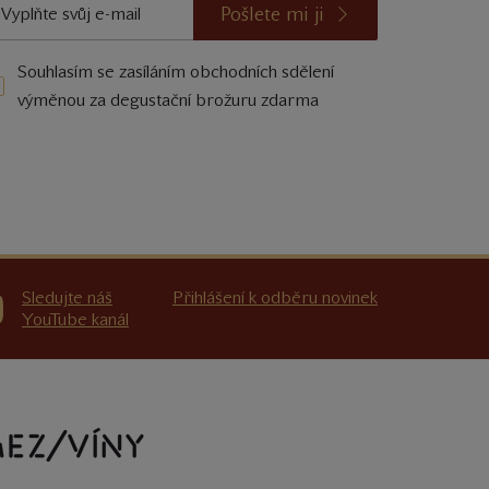
Pošlete mi ji
Souhlasím se zasíláním obchodních sdělení
výměnou za degustační brožuru zdarma
Sledujte náš
Přihlášení k odběru novinek
YouTube kanál