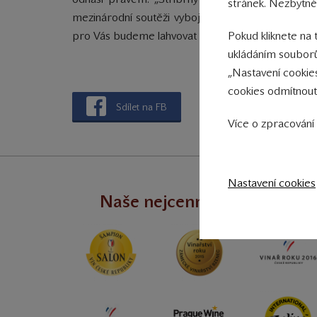
stránek. Nezbytné
mezinárodní soutěži vybojovali. Všechna zmíněná 
pro Vás budeme lahvovat v průběhu následujících 
Pokud kliknete na 
ukládáním souborů
„Nastavení cookie
cookies odmítnout
Sdílet na FB
Více o zpracování 
Nastavení cookies
Naše nejcennější úspěchy