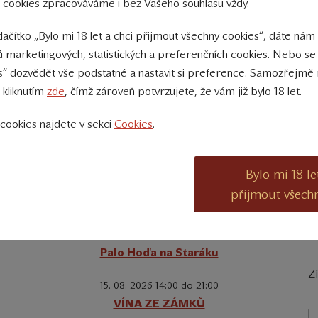
 cookies zpracováváme i bez Vašeho souhlasu vždy.
vína si můžete zakoupit na našem e-shopu, s výjimkou některých 
týdnů.
tlačítko „Bylo mi 18 let a chci přijmout všechny cookies“, dáte nám
 marketingových, statistických a preferenčních cookies. Nebo se
s“ dozvědět vše podstatné a nastavit si preference. Samozřejmě 
 kliknutím
zde
, čímž zároveň potvrzujete, že vám již bylo 18 let.
cookies najdete v sekci
Cookies
.
Bylo mi 18 le
přijmout všech
Kalendář akcí
D
08. 08. 2026 19:00 do 22:00
Palo Hoďa na Staráku
Z
15. 08. 2026 14:00 do 21:00
VÍNA ZE ZÁMKŮ