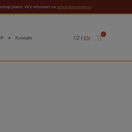
stávají platné. Více informací na
eshop@meziviny.cz
.
0
Košík
OP
Kontakt
CZ |
EN