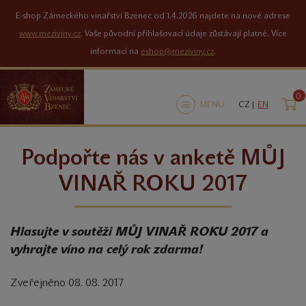
E-shop Zámeckého vinařství Bzenec od 1.4.2026 najdete na nové adrese
www.meziviny.cz
. Vaše původní přihlašovací údaje zůstávají platné. Více
informací na
eshop@meziviny.cz
.
0
K
MENU
CZ |
EN
Podpořte nás v anketě MŮJ
VINAŘ ROKU 2017
Hlasujte v soutěži MŮJ VINAŘ ROKU 2017 a
vyhrajte víno na celý rok zdarma!
Zveřejněno 08. 08. 2017