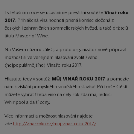
I v letošním roce se učástníme
prestižní soutěže
Vinař roku
2017
. Přihlášená vína hodnotí přísná komise složená z
českých i zahraničních sommelierských hvězd, a také držitelů
titulu Master of Wine.
Na Vašem názoru záleží, a proto organizátor nově připravil
možnost si ve veřejném hlasování zvolit svého
(nejpopulárnějšího) Vinaře roku 2017.
Hlasujte tedy v soutěži
MŮJ VINAŘ ROKU 2017
a pomozte
nám k získání pomyslného vinařského slavíka! Při troše štěstí
můžete vyhrát třeba víno na celý rok zdarma, lednici
Whirlpool a další ceny.
Více informací a možnost hlasování najdete
zde
http://vinarroku.cz/muj-vinar-roku-2017/