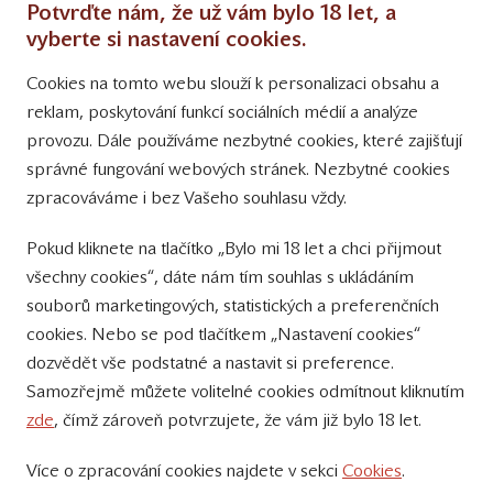
Potvrďte nám, že už vám bylo 18 let, a
Obchodní podmínky
vyberte si nastavení cookies.
Cookies na tomto webu slouží k personalizaci obsahu a
Přinášíme vám týdně
reklam, poskytování funkcí sociálních médií a analýze
tipy na Facebooku
provozu. Dále používáme nezbytné cookies, které zajišťují
Sledujte nás
správné fungování webových stránek. Nezbytné cookies
na Instagramu
zpracováváme i bez Vašeho souhlasu vždy.
Sledujte náš
Pokud kliknete na tlačítko „Bylo mi 18 let a chci přijmout
YouTube kanál
všechny cookies“, dáte nám tím souhlas s ukládáním
souborů marketingových, statistických a preferenčních
Přihlášení k odběru novinek
cookies. Nebo se pod tlačítkem „Nastavení cookies“
dozvědět vše podstatné a nastavit si preference.
Samozřejmě můžete volitelné cookies odmítnout kliknutím
zde
, čímž zároveň potvrzujete, že vám již bylo 18 let.
Více o zpracování cookies najdete v sekci
Cookies
.