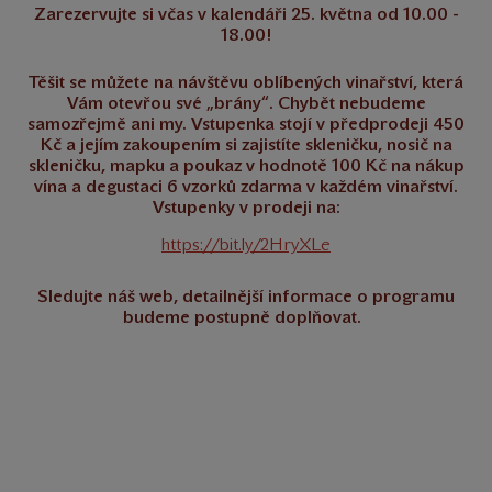
Zarezervujte si včas v kalendáři 25. května od 10.00 -
18.00!
Těšit se můžete na návštěvu oblíbených vinařství, která
Vám otevřou své „brány“. Chybět nebudeme
samozřejmě ani my. Vstupenka stojí v předprodeji 450
Kč a jejím zakoupením si zajistíte skleničku, nosič na
skleničku, mapku a poukaz v hodnotě 100 Kč na nákup
vína a degustaci 6 vzorků zdarma v každém vinařství.
Vstupenky v prodeji na:
https://bit.ly/2HryXLe
Sledujte náš web, detailnější informace o programu
budeme postupně doplňovat.