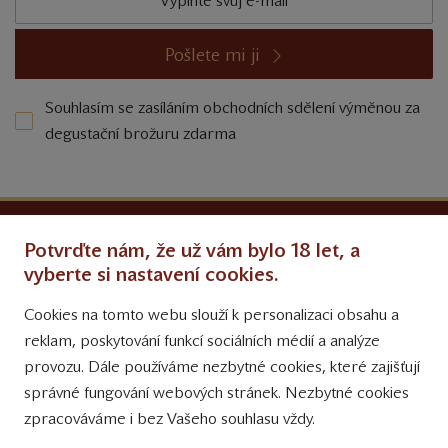
Pošlete mi ji
Souhlasím se zasíláním obchodních sdělení výměnou za
degustační brožuru zdarma
Ochrana osobních údajů
Potvrďte nám, že už vám bylo 18 let, a
Obchodní podmínky
vyberte si nastavení cookies.
Cookies na tomto webu slouží k personalizaci obsahu a
Přinášíme vám týdně
reklam, poskytování funkcí sociálních médií a analýze
tipy na Facebooku
provozu. Dále používáme nezbytné cookies, které zajišťují
Sledujte nás
správné fungování webových stránek. Nezbytné cookies
na Instagramu
zpracováváme i bez Vašeho souhlasu vždy.