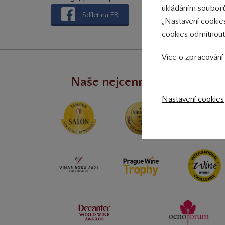
ukládáním souborů
Sdílet na FB
„Nastavení cookie
cookies odmítnout
Více o zpracování 
Naše nejcennější úspěchy
Nastavení cookies