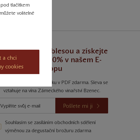
 pod tlačítkem
můžete volitelné
egustujte s noblesou a získejte
t a chci
trvalou slevu 10% v našem E-
ny cookies
shopu
ískejte degustační příručku v PDF zdarma. Sleva se
vztahuje na vína Zámeckého vinařství Bzenec.
Pošlete mi ji
Souhlasím se zasíláním obchodních sdělení
výměnou za degustační brožuru zdarma