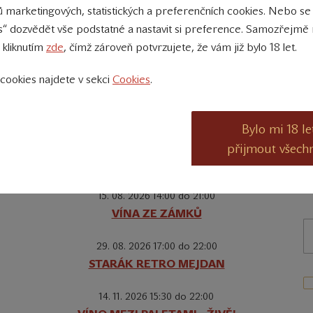
 marketingových, statistických a preferenčních cookies. Nebo se
s“ dozvědět vše podstatné a nastavit si preference. Samozřejmě 
 kliknutím
zde
, čímž zároveň potvrzujete, že vám již bylo 18 let.
cookies najdete v sekci
Cookies
.
Kalendář akcí
D
Bylo mi 18 le
08. 08. 2026 19:00 do 22:00
přijmout všech
Palo Hoďa na Staráku
Z
15. 08. 2026 14:00 do 21:00
VÍNA ZE ZÁMKŮ
29. 08. 2026 17:00 do 22:00
STARÁK RETRO MEJDAN
14. 11. 2026 15:30 do 22:00