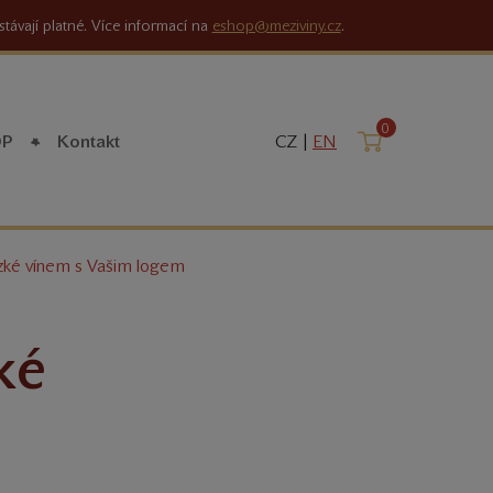
stávají platné. Více informací na
eshop@meziviny.cz
.
0
Košík
OP
Kontakt
CZ |
EN
zké vínem s Vašim logem
ké