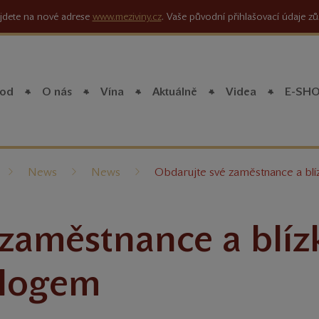
jdete na nové adrese
www.meziviny.cz
. Vaše původní přihlašovací údaje zů
od
O nás
Vína
Aktuálně
Videa
E-SH
íte
News
News
Obdarujte své zaměstnance a blí
zaměstnance a blíz
 logem