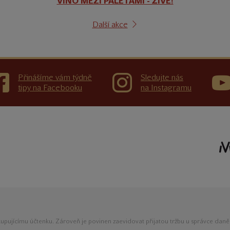
VÍNO MEZI PALETAMI - ŽIVĚ!
Další akce
Přinášíme vám týdně
Sledujte nás
tipy na Facebooku
na Instagramu
 kupujícímu účtenku. Zároveň je povinen zaevidovat přijatou tržbu u správce dan