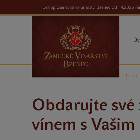
E-shop Zámeckého vinařství Bzenec od 1.4.2026 na
Úv
Nacház
Úvod
se
zde:
Obdarujte své 
vínem s Vašim