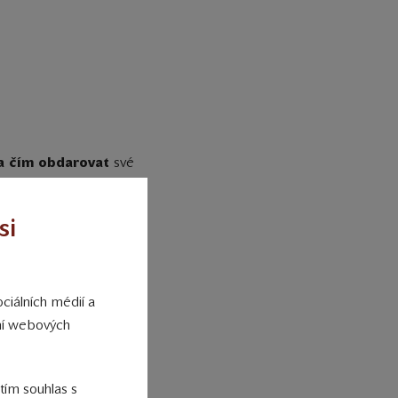
a čím obdarovat
své
te nejen
zahrnout do
 a vždy obdarovaného
si
by měla být označena
bchodní značkou nebo
 ve tvaru medaile s
ciálních médií a
ání webových
náležitosti (viz výše),
ky, přes zpracování a
 tím souhlas s