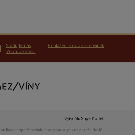
Sledujte náš
Přihlášení k odběru novinek
YouTube kanál
Vytvořili:
SuperKodéři
ě on-line; v případě technického výpadku pak nejpozději do 48