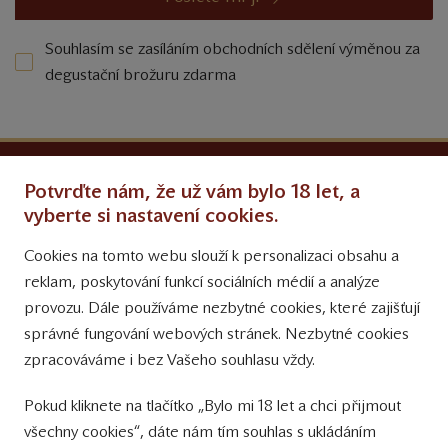
Souhlasím se zasíláním obchodních sdělení výměnou za
degustační brožuru zdarma
Ochrana osobních údajů
Potvrďte nám, že už vám bylo 18 let, a
Obchodní podmínky
vyberte si nastavení cookies.
Cookies na tomto webu slouží k personalizaci obsahu a
Přinášíme vám týdně
reklam, poskytování funkcí sociálních médií a analýze
tipy na Facebooku
provozu. Dále používáme nezbytné cookies, které zajišťují
Sledujte nás
správné fungování webových stránek. Nezbytné cookies
na Instagramu
zpracováváme i bez Vašeho souhlasu vždy.
Sledujte náš
Pokud kliknete na tlačítko „Bylo mi 18 let a chci přijmout
YouTube kanál
všechny cookies“, dáte nám tím souhlas s ukládáním