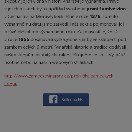
sklepů? Jejich úloha v historii vinařství je významná. Právě
v jejich místech bylo například vyrobeno
první šumivé víno
v Čechách a na Moravě, konkrétně v roce
1876
. Tomuto
významnému datu jsme zasvětili i náš sekt a pojmenovali jej
právě dle tohoto významného roku. Zajímavostí je, že již
v roce
1855
dosahovala výška jedné klenby ve sklepech pod
zámkem celých 9 metrů. Vinařská historie a tradice dodávají
našim sklepům osobitý charakter. Projděte se jimi i Vy, ať už
osobně nebo na našich webových stránkách:
http://www.zameckevinarstvi.cz/prohlidka-zameckych-
sklepu
Sdílet na FB