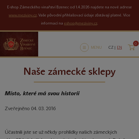
E-shop Zámeckého vinařství Bzenec od 1.4.2026 najdete na nové adrese
www.meziviny.cz
. Vaše původní přihlašovací údaje zůstávají platné. Více
informací na
eshop@meziviny.cz
.
0
K
MENU
CZ |
EN
Naše zámecké sklepy
Místo, které má svou historii
Zveřejněno 04. 03. 2016
Účastnili jste se už někdy prohlídky našich zámeckých