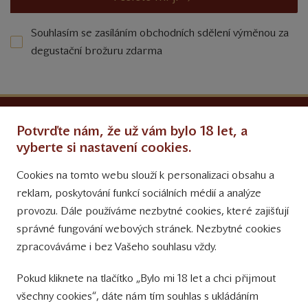
Souhlasím se zasíláním obchodních sdělení výměnou za
degustační brožuru zdarma
Ochrana osobních údajů
Potvrďte nám, že už vám bylo 18 let, a
Obchodní podmínky
vyberte si nastavení cookies.
Cookies na tomto webu slouží k personalizaci obsahu a
Přinášíme vám týdně
reklam, poskytování funkcí sociálních médií a analýze
tipy na Facebooku
provozu. Dále používáme nezbytné cookies, které zajišťují
Sledujte nás
správné fungování webových stránek. Nezbytné cookies
na Instagramu
zpracováváme i bez Vašeho souhlasu vždy.
Sledujte náš
Pokud kliknete na tlačítko „Bylo mi 18 let a chci přijmout
YouTube kanál
všechny cookies“, dáte nám tím souhlas s ukládáním