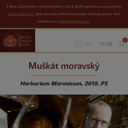
E-shop Zámeckého vinařství Bzenec od 1.4.2026 najdete na nové adrese
www.meziviny.cz
. Vaše původní přihlašovací údaje zůstávají platné. Více
informací na
eshop@meziviny.cz
.
0
K
MENU
CZ |
EN
Muškát moravský
Herbarium Moravicum, 2019, PS