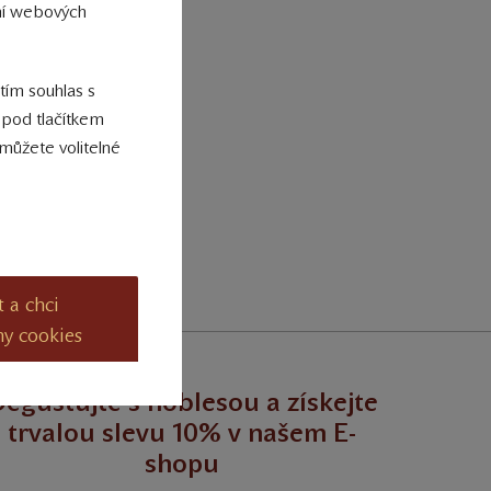
ání webových
7327
7307
 tím souhlas s
 pod tlačítkem
vicum
7305
můžete volitelné
vicum
7263
t a chci
ny cookies
egustujte s noblesou a získejte
trvalou slevu 10% v našem E-
shopu