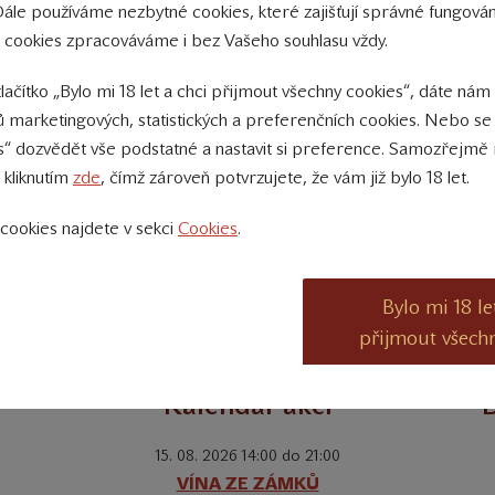
Dále používáme nezbytné cookies, které zajišťují správné fungov
nominace SV
Ego
 cookies zpracováváme i bez Vašeho souhlasu vždy.
Zlatá medaile + nominace SV
Ego
tlačítko „Bylo mi 18 let a chci přijmout všechny cookies“, dáte nám
 marketingových, statistických a preferenčních cookies. Nebo se
Zlatá medaile + nominace SV
Herbarium Mora
s“ dozvědět vše podstatné a nastavit si preference. Samozřejmě 
 kliknutím
zde
, čímž zároveň potvrzujete, že vám již bylo 18 let.
nominace SV
Herbarium Mora
cookies najdete v sekci
Cookies
.
Bylo mi 18 le
přijmout všech
Kalendář akcí
D
15. 08. 2026 14:00 do 21:00
VÍNA ZE ZÁMKŮ