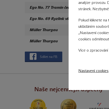
analýze provozu. 
Ego No. 77 Tramín červený
2017
stránek. Nezbytné
Ego No. 69 Ryzlink vlašský
2017
Pokud kliknete na 
ukládáním souborů
Müller Thurgau
2017
„Nastavení cookie
cookies odmítnout
Müller Thurgau
¨2017
Více o zpracování 
Sdílet na FB
Nastavení cookies
Naše nejcennější úspěchy