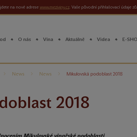
jdete na nové adrese
www.meziviny.cz
. Vaše původní přihlašovací údaje zů
od
O nás
Vína
Aktuálně
Videa
E-SH
íte
News
News
Mikulovská podoblast 2018
doblast 2018
dnocením Mikulovské vinařské podoblasti