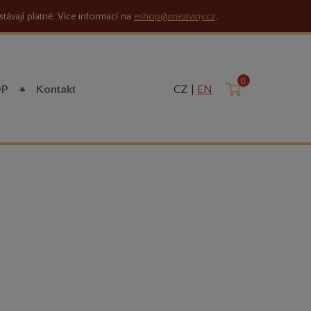
stávají platné. Více informací na
eshop@meziviny.cz
.
0
Košík
OP
Kontakt
CZ |
EN