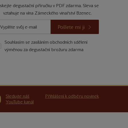
ískejte degustační příručku v PDF zdarma. Sleva se
vztahuje na vína Zámeckého vinařství Bzenec.
Pošlete mi ji
Souhlasím se zasíláním obchodních sdělení
výměnou za degustační brožuru zdarma
Sledujte náš
Přihlášení k odběru novinek
YouTube kanál