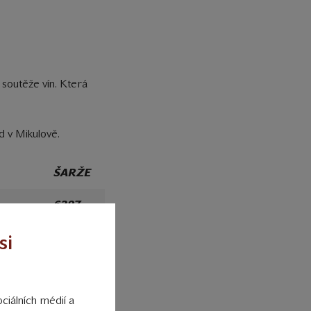
 soutěže vín. Která
d v Mikulově.
ŠARŽE
6327
6164
si
vicum
7214
ciálních médií a
vicum
7336